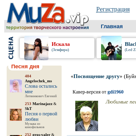
Регистрация
Главная
Искала
Blac
(Земфира)
(Led Z
Песня дня
«
Посвящение другу
» (Буй
404
Angelochek_ms
Слова остались
мне
Кавер-версия от
gdi1960
Литвинкович Евгений
Любимые пе
253
Marinajazz
&
SkT
Песня о первой
любви
Музыка из
кинофильмов
252
gros-valer
&