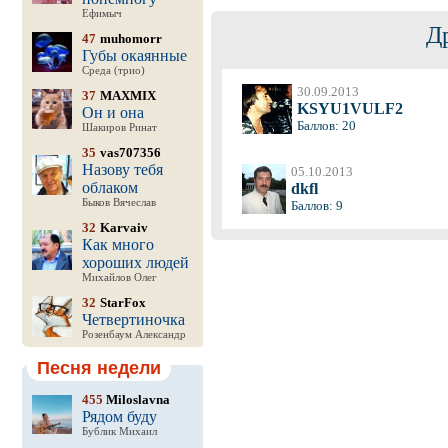
Ефимыч
Д
47
muhomorr
Губы окаянные
Среда (трио)
30.09.2013
37
MAXMIX
KSYU1VULF2
Он и она
Баллов: 20
Шакиров Ринат
35
vas707356
Назову тебя
05.10.2013
облаком
dkfl
Быков Вячеслав
Баллов: 9
32
Karvaiv
Как много
хороших людей
Михайлов Олег
32
StarFox
Четвертиночка
Розенбаум Александр
Песня недели
455
Miloslavna
Рядом буду
Бублик Михаил