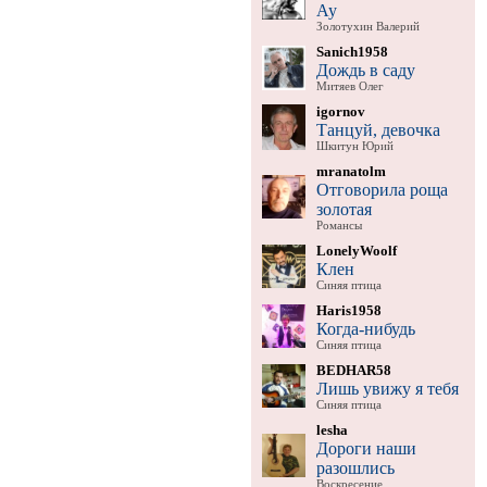
Ау
Золотухин Валерий
Sanich1958
Дождь в саду
Митяев Олег
igornov
Танцуй, девочка
Шкитун Юрий
mranatolm
Отговорила роща
золотая
Романсы
LonelyWoolf
Клен
Синяя птица
Haris1958
Когда-нибудь
Синяя птица
BEDHAR58
Лишь увижу я тебя
Синяя птица
lesha
Дороги наши
разошлись
Воскресение