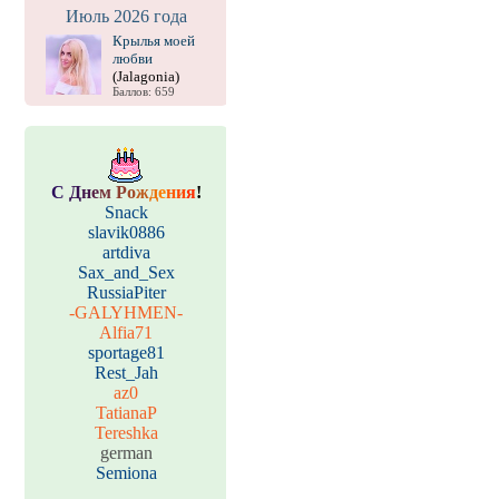
Июль 2026 года
Крылья моей
любви
(Jalagonia)
Баллов: 659
С
Д
н
е
м
Р
о
ж
д
е
н
и
я
!
Snack
slavik0886
artdiva
Sax_and_Sex
RussiaPiter
-GALYHMEN-
Alfia71
sportage81
Rest_Jah
az0
TatianaP
Tereshka
german
Semiona