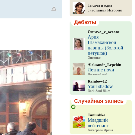
Тысяча и одна
счастливая История
Дебюты
Ostrova_v_oceane
Ария
Шамаханской
царицы (Золотой
петушок)
Оперные
Aleksandr_Lepehin
Летние ночи
Ласковый май
Rainbow12
Your shadow
Dark Soul Blues
Случайная запись
Taniushka
Младший
лейтенант
Аллегрова Ирина