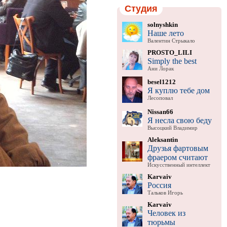
Студия
solnyshkin
Наше лето
Валентин Стрыкало
PROSTO_LILI
Simply the best
Ани Лорак
besel1212
Я куплю тебе дом
Лесоповал
Nissan66
Я несла свою беду
Высоцкий Владимир
Aleksantin
Друзья фартовым
фраером считают
Искусственный интеллект
Karvaiv
Россия
Тальков Игорь
Karvaiv
Человек из
тюрьмы