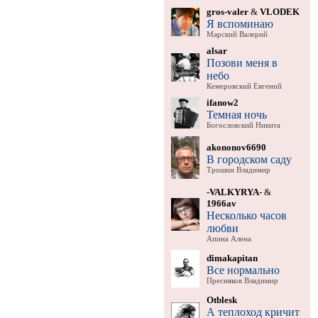
gros-valer
&
VLODEK
Я вспоминаю
Марский Валерий
alsar
Позови меня в
небо
Кемеровский Евгений
ifanow2
Темная ночь
Богословский Никита
akononov6690
В городском саду
Трошин Владимир
-VALKYRYA-
&
1966av
Несколько часов
любви
Апина Алена
dimakapitan
Все нормально
Пресняков Владимир
Otblesk
А теплоход кричит