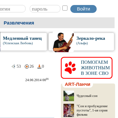
Развлечения
Медленный танец
Зеркало-река
(Успенская Любовь)
(Альфа)
ПОМОГАЕМ
53
26
0
ЖИВОТНЫМ
В ЗОНЕ СВО
01
24.06.2014 00
ART-Ланчи
Чудесный сон
"Сон и пробуждение
пустоты", 1-ая серия
фильма