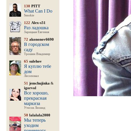
130
PITT
What Can I Do
Smokie
122
Alex-s51
Раз ладошка
Зарицкая Евгения
72
akononov6690
В городском
саду
Трошин Владимир
65
sulehov
Я куплю тебе
дом
Лесоповал
51
jemchujinka
&
igorvol
Все хорошо,
прекрасная
маркиза
Утесов Леонид
50
lalalala2000
Мы теперь
уходим
понемногу