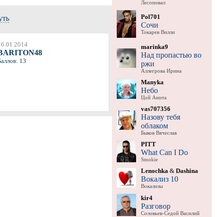
Лесоповал
Pol701
уть
Сочи
Токарев Вилли
16.01.2014
marinka9
BARITON48
Над пропастью во
Баллов: 13
ржи
Аллегрова Ирина
Manyka
Небо
Цой Анита
vas707356
Назову тебя
облаком
Быков Вячеслав
PITT
What Can I Do
Smokie
Lenochka
&
Dashina
Вокализ 10
Вокализы
kir4
Разговор
Соловьев-Седой Василий