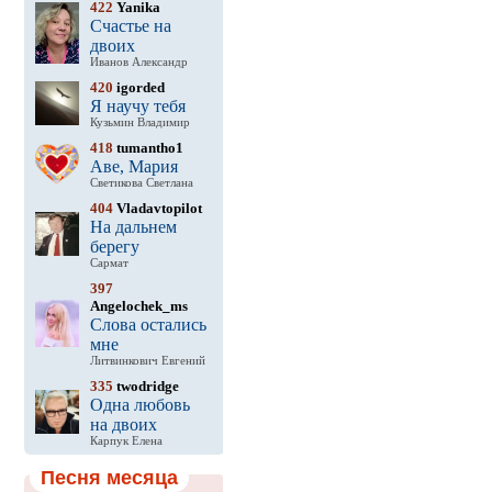
422
Yanika
Счастье на
двоих
Иванов Александр
420
igorded
Я научу тебя
Кузьмин Владимир
418
tumantho1
Аве, Мария
Светикова Светлана
404
Vladavtopilot
На дальнем
берегу
Сармат
397
Angelochek_ms
Слова остались
мне
Литвинкович Евгений
335
twodridge
Одна любовь
на двоих
Карпук Елена
Песня месяца