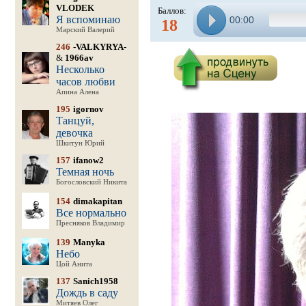
VLODEK
Баллов:
Я вспоминаю
00:00
18
Марский Валерий
246
-VALKYRYA-
&
1966av
Несколько
часов любви
Апина Алена
195
igornov
Танцуй,
девочка
Шкитун Юрий
157
ifanow2
Темная ночь
Богословский Никита
154
dimakapitan
Все нормально
Пресняков Владимир
139
Manyka
Небо
Цой Анита
137
Sanich1958
Дождь в саду
Митяев Олег