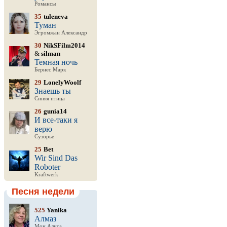
Романсы
35
tuleneva
Туман
Эгромжан Александр
30
NikSFilm2014
&
silman
Темная ночь
Бернес Марк
29
LonelyWoolf
Знаешь ты
Синяя птица
26
gunia14
И все-таки я
верю
Сузорье
25
Bet
Wir Sind Das
Roboter
Kraftwerk
Песня недели
525
Yanika
Алмаз
Мон Алиса