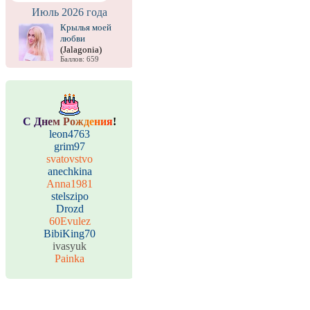
Июль 2026 года
Крылья моей
любви
(Jalagonia)
Баллов: 659
С
Д
н
е
м
Р
о
ж
д
е
н
и
я
!
leon4763
grim97
svatovstvo
anechkina
Anna1981
stelszipo
Drozd
60Evulez
BibiKing70
ivasyuk
Painka