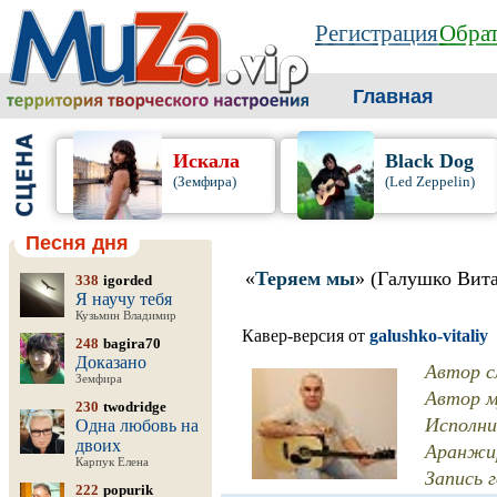
Регистрация
Обрат
Главная
Искала
Black Dog
(Земфира)
(Led Zeppelin)
Песня дня
«
Теряем мы
» (Галушко Вит
338
igorded
Я научу тебя
Кузьмин Владимир
Кавер-версия от
galushko-vitaliy
248
bagira70
Доказано
Автор с
Земфира
Автор м
230
twodridge
Исполни
Одна любовь на
двоих
Аранжир
Карпук Елена
Запись 
222
popurik