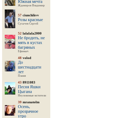
Южная мечта
Ждамиров Владимир
57
ciunchikvv
Розы красные
Сухачев Сергей
52
lalalala2000
Не бродить, не
мять в кустах
багряных
Ефимыч
48
volod
До
шестнадцати
лет
Пламя
43
8911083
Песня Яшки
Цыгана
Неуловимые мстители
39
mranatolm
Осень,
прозрачное
утро