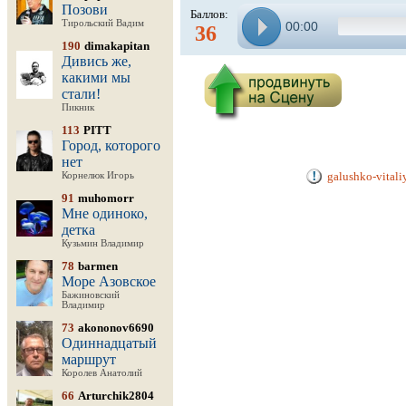
Позови
Баллов:
Тирольский Вадим
00:00
36
190
dimakapitan
Дивись же,
какими мы
стали!
Пикник
113
PITT
Город, которого
нет
galushko-vital
Корнелюк Игорь
91
muhomorr
Мне одиноко,
детка
Кузьмин Владимир
78
barmen
Море Азовское
Бажиновский
Владимир
73
akononov6690
Одиннадцатый
маршрут
Королев Анатолий
66
Arturchik2804