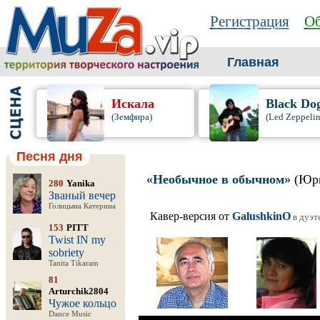
Регистрация
Об
Главная
Искала
Black Do
(Земфира)
(Led Zeppelin
Песня дня
«
Необычное в обычном
» (Юр
280
Yanika
Званый вечер
Голицына Катерина
Кавер-версия от
GalushkinO
в дуэт
153
PITT
Twist IN my
sobriety
Tanita Tikaram
81
Arturchik2804
Чужое кольцо
Dance Music