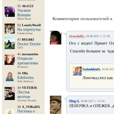
55
Alvi123
Vacanze
Romane
Комментарии пользователей к 
Matia Bazar
52
LonelyWoolf
На перепутье
Синяя птица
,
elenaduffy
28.06.2017 г. 21:36
47
8911083
Ого с видео! Привет Олег
Doctor Doctor
UFO
Спасибо большое за чуде
41
mranatolm
Отцвели
хризантемы
Романсы
,
GalushkinO
28.06.201
36
Olly
Edelweiss
Леночка,спел как
Julie Andrews
34
VETER36
Листья
желтые
,
Агутин Леонид
Oleg-S
28.06.2017 г. 21:54
ЛЕНОЧКА и ОЛЕЖЕК ,
34
A_VOKaDA
Песенка о