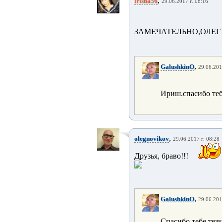
,
irisha56
29.06.2017 г. 08:16
ЗАМЕЧАТЕЛЬНО,ОЛЕГ 
,
GalushkinO
29.06.201
Ириш.спасибо теб
,
olegnovikov
29.06.2017 г. 08:28
Друзья, браво!!!
,
GalushkinO
29.06.201
Спасибо тебе тез