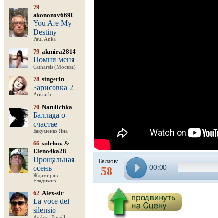
79
akononov6690
You Are My
Destiny
Paul Anka
79
akmira2814
Помни меня
Catharsis (Москва)
78
singerin
Зарисовка 2
Aristarh
70
Natulichka
Баллада о
счастье
Бакуменко Яна
66
sulehov
&
Eleno4ka28
Прощальная
Баллов:
00:00
осень
58
Ждамиров
Владимир
62
Alex-sir
La voce del
silensio
Andrea Bocelli