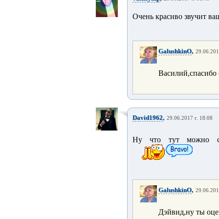
Очень красиво звучит ваш
,
GalushkinO
29.06.201
Василий,спасибо 
,
David1962
29.06.2017 г. 18:08
Ну что тут можно ска
,
GalushkinO
29.06.201
Дэйвид,ну ты оце