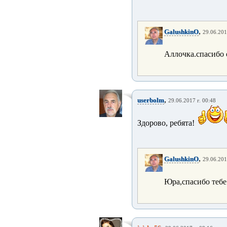
,
GalushkinO
29.06.201
Аллочка.спасибо 
,
userbolm
29.06.2017 г. 00:48
Здорово, ребята!
,
GalushkinO
29.06.201
Юра,спасибо тебе