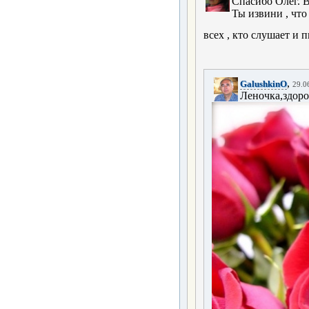
Спасибо Олег. 
Ты извини , что
всех , кто слушает и 
,
GalushkinO
29.0
Леночка,здоров