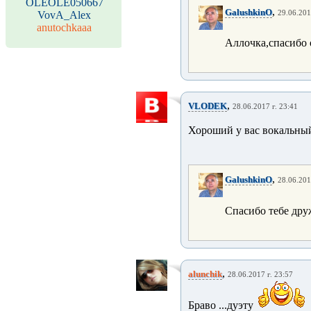
OLEOLE050667
,
GalushkinO
VovA_Alex
29.06.201
anutochkaaa
Аллочка,спасибо о
,
VLODEK
28.06.2017 г. 23:41
Хороший у вас вокальны
,
GalushkinO
28.06.201
Спасибо тебе дру
,
alunchik
28.06.2017 г. 23:57
Браво ...дуэту