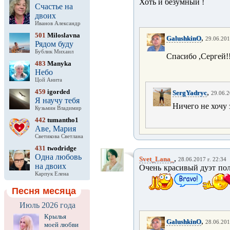
Хоть и безумный !
Счастье на
двоих
Иванов Александр
501
Miloslavna
,
GalushkinO
29.06.201
Рядом буду
Бублик Михаил
Спасибо ,Сергей!
483
Manyka
Небо
Цой Анита
459
igorded
,
SergYadryc
29.06.2
Я научу тебя
Ничего не хочу 
Кузьмин Владимир
442
tumantho1
Аве, Мария
Светикова Светлана
431
twodridge
Одна любовь
,
Svet_Lana_
28.06.2017 г. 22:34
на двоих
Очень красивый дуэт пол
Карпук Елена
Песня месяца
Июль 2026 года
Крылья
,
GalushkinO
28.06.201
моей любви