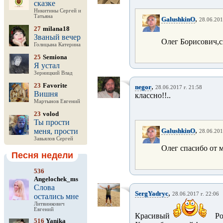
сказке
Никитины Сергей и
Татьяна
,
GalushkinO
28.06.201
27
milana18
Званый вечер
Олег Борисович,с
Голицына Катерина
25
Semiona
Я устал
Зерницкий Влад
23
Favorite
,
negor
28.06.2017 г. 21:58
Вишня
классно!!..
Мартынов Евгений
23
volod
Ты прости
,
меня, прости
GalushkinO
28.06.201
Завьялов Сергей
Олег спасибо от 
Песня недели
536
Angelochek_ms
Слова
,
SergYadryc
28.06.2017 г. 22:06
остались мне
Литвинкович
Евгений
Красивый
Ро
516
Yanika