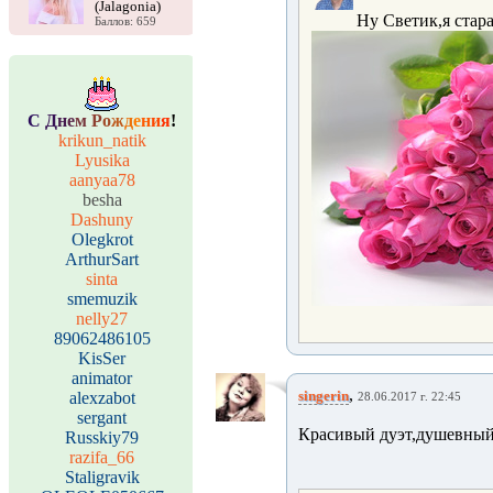
(Jalagonia)
Ну Светик,я стара
Баллов: 659
С
Д
н
е
м
Р
о
ж
д
е
н
и
я
!
krikun_natik
Lyusika
aanyaa78
besha
Dashuny
Olegkrot
ArthurSart
sinta
smemuzik
nelly27
89062486105
KisSer
animator
,
singerin
alexzabot
28.06.2017 г. 22:45
sergant
Красивый дуэт,душевный
Russkiy79
razifa_66
Staligravik