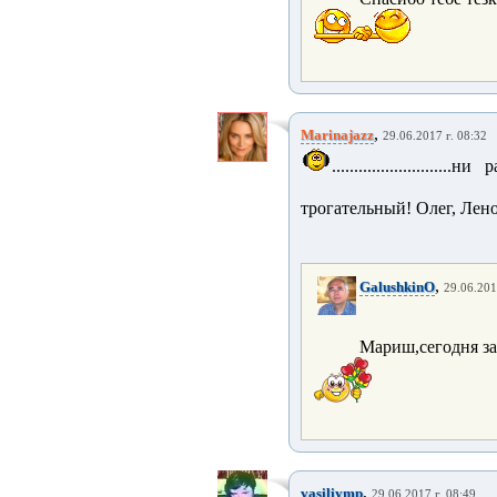
,
Marinajazz
29.06.2017 г. 08:32
....................
трогательный! Олег, Лено
,
GalushkinO
29.06.201
Мариш,сегодня за
,
vasiliymp
29.06.2017 г. 08:49