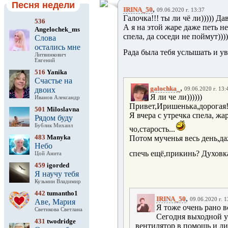
Песня недели
,
IRINA_50
09.06.2020 г. 13:37
Галочка!!! ты ли чё ли))))) Д
536
А я на этой жаре даже петь н
Angelochek_ms
спела, да соседи не поймут))))
Слова
остались мне
Рада была тебя услышать и ув
Литвинкович
Евгений
516
Yanika
Счастье на
,
galochka_
двоих
09.06.2020 г. 13:
Я ли че ли))))))
Иванов Александр
Привет,Иришенька,дорогая
501
Miloslavna
Я вчера с утречка спела, жар
Рядом буду
Бублик Михаил
чо,старость...
483
Manyka
Потом мученья весь день,да
Небо
спечь ещё,прикинь? Духовка
Цой Анита
459
igorded
Я научу тебя
Кузьмин Владимир
442
tumantho1
,
IRINA_50
09.06.2020 г. 1
Аве, Мария
Я тоже очень рано в
Светикова Светлана
Сегодня выходной у
431
twodridge
вентилятор в помощь и див