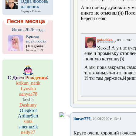
Одна любовь
на двоих
А по поводу духовки- у м
Карпук Елена
никто не отменял)))) Пот
Береги себя!
Песня месяца
Июль 2026 года
Крылья
,
galochka_
09.06.2020 г
моей любви
(Jalagonia)
Ха-ха! А у нас вч
Баллов: 659
ещё и промывку отоплен
полную катушку)))
А мы пока закрыты,самои
так ходим,чо-нить подела
С
Д
н
е
м
Р
о
ж
д
е
н
и
я
!
И ты там держись,Ириш
krikun_natik
Lyusika
aanyaa78
besha
Dashuny
Olegkrot
ArthurSart
,
linrav777
09.06.2020 г. 13:41
sinta
smemuzik
nelly27
Круто очень хороший голосок