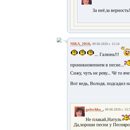
За неё,за верность!
,
NIKA_2018
09.06.2020 г. 15:24
... Галюнь!!!
проникновением в песне...
Сижу, чуть не реву... Чё то вч
Вот ведь, Володя, подсадил 
,
galochka_
09.06.2020 г. 15:
Не плакай,Натуль
Да,хороши песни у Песняров