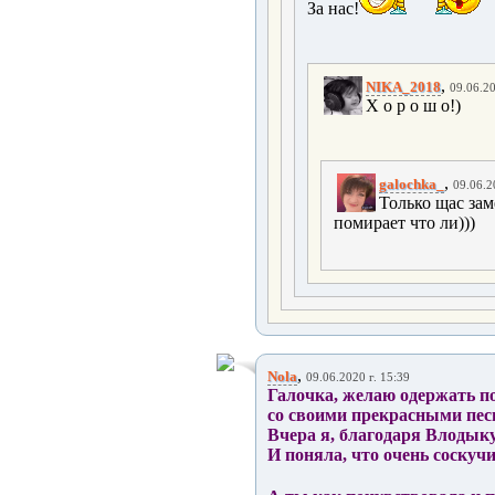
За нас!
,
NIKA_2018
09.06.20
Х о р о ш о!)
,
galochka_
09.06.2
Только щас зам
помирает что ли)))
,
Nola
09.06.2020 г. 15:39
Галочка, желаю одержать по
со своими прекрасными пес
Вчера я, благодаря Влодыку
И поняла, что очень соскучи