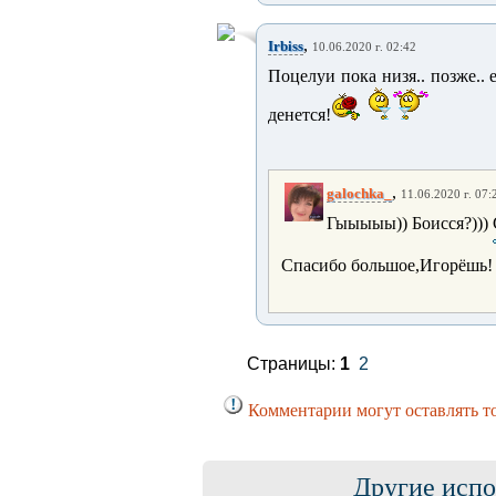
,
Irbiss
10.06.2020 г. 02:42
Поцелуи пока низя.. позже.. 
денется!
,
galochka_
11.06.2020 г. 07:
Гыыыыы)) Боисся?)))
Спасибо большое,Игорёшь!
Страницы:
1
2
Комментарии могут оставлять т
Другие испо