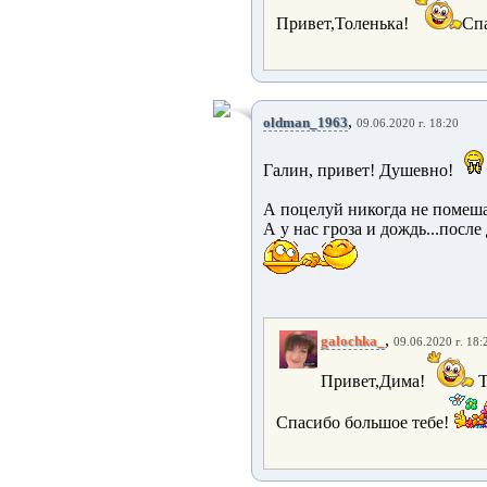
Привет,Толенька!
Спа
,
oldman_1963
09.06.2020 г. 18:20
Галин, привет! Душевно!
А поцелуй никогда не помеш
А у нас гроза и дождь...после
,
galochka_
09.06.2020 г. 18:
Привет,Дима!
Т
Спасибо большое тебе!