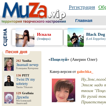
Регистрация
Обр
Главная
Искала
Black Dog
(Земфира)
(Led Zeppelin)
Песня дня
«
Поцелуй
» (Аверин Олег)
262
Yanika
Званый вечер
Голицына Катерина
Кавер-версия от
galochka_
136
PITT
Ну,Зевс,погод
Twist IN my
sobriety
Этож надо та
Tanita Tikaram
твоим "Поцелу
129
Grafinia
Не ругай тока
Дружба
Приветствую
Могилевский
Анатолий