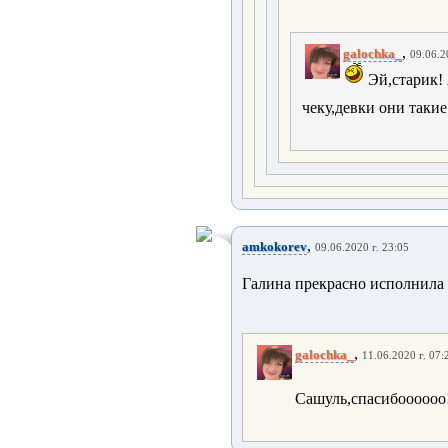
,
galochka_
09.06.2
Эй,старик! 
чеку,девки они такие
,
amkokorev
09.06.2020 г. 23:05
Галина прекрасно исполнила
,
galochka_
11.06.2020 г. 07:
Сашуль,спасибоооооо