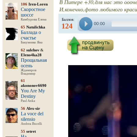
В Питере +30,для нас это оооче
106
Iren-Loren
И,конечно,фото любимого красив
Скоростное
шоссе
Баллов:
Камбурова Елена
00:00
124
65
Natulichka
Баллада о
счастье
Бакуменко Яна
62
sulehov
&
Eleno4ka28
Прощальная
осень
Ждамиров
Владимир
61
akononov6690
You Are My
Destiny
Paul Anka
56
Alex-sir
La voce del
silensio
Andrea Bocelli
55
setret
На