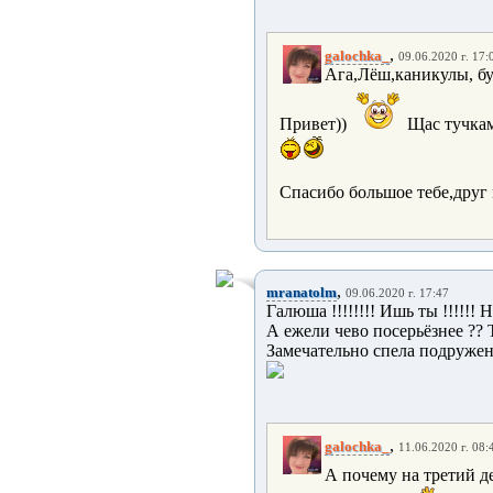
,
galochka_
09.06.2020 г. 17:
Ага,Лёш,каникулы, бу
Привет))
Щас тучкам
Спасибо большое тебе,друг
,
mranatolm
09.06.2020 г. 17:47
Галюша !!!!!!!! Ишь ты !!!!!!
А ежели чево посерьёзнее ?? Т
Замечательно спела подруженьк
,
galochka_
11.06.2020 г. 08:
А почему на третий де