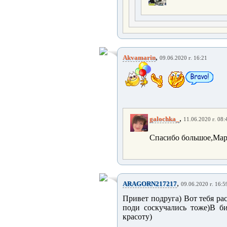
,
Akvamarin
09.06.2020 г. 16:21
,
galochka_
11.06.2020 г. 08:
Спасибо большое,Мар
,
ARAGORN217217
09.06.2020 г. 16:5
Привет подруга) Вот тебя ра
поди соскучались тоже)В б
красоту)