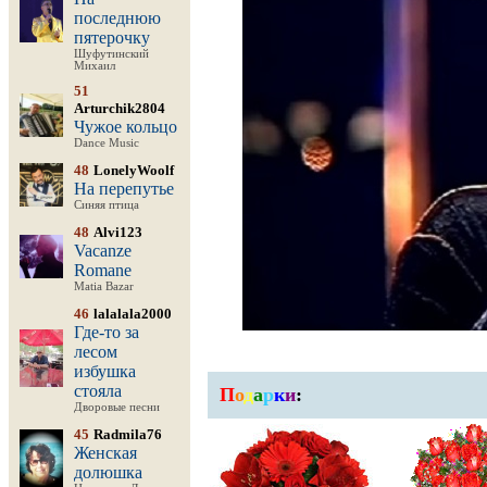
последнюю
пятерочку
Шуфутинский
Михаил
51
Arturchik2804
Чужое кольцо
Dance Music
48
LonelyWoolf
На перепутье
Синяя птица
48
Alvi123
Vacanze
Romane
Matia Bazar
46
lalalala2000
Где-то за
лесом
избушка
стояла
П
о
д
а
р
к
и
:
Дворовые песни
45
Radmila76
Женская
долюшка