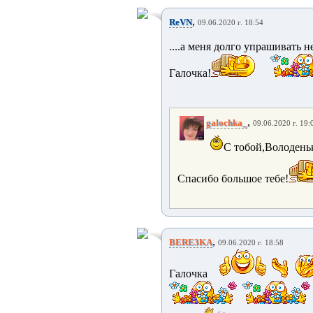
,
ReVN
09.06.2020 г. 18:54
....а меня долго упрашивать н
Галочка!
,
galochka_
09.06.2020 г. 19:
С тобой,Володеньк
Спасибо большое тебе!
,
BERE3KA
09.06.2020 г. 18:58
Галочка