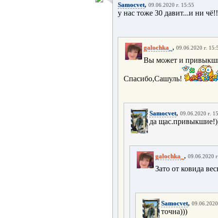
,
Samocvet
09.06.2020 г. 15:55
у нас тоже 30 давит...и ни чё
,
galochka_
09.06.2020 г. 15:
Вы может и привыкши
Спасибо,Сашуль!
,
Samocvet
09.06.2020 г. 1
да щас.привыкшие!)))
,
galochka_
09.06.2020 г
Зато от ковида ве
,
Samocvet
09.06.2020
точна)))