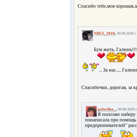
Спасибо тебе,моя хорошая,з
,
NIKA_2018
09.06.2020 г.
Бум жить, Галюнь!!
.. За нас..., Галюня
Спасибочки, дорогая, за к
,
galochka_
09.06.2020 г
Я попозже наберу 
понаписала про помощь 
предпринимателей" расс