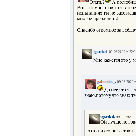
Опять?
А полюбишь
Вот что мне нравится в теб
испытаниях ты не расстаёш
многое преодолеть!
Спасибо огромное за всё,д
,
igorded
09.06.2020 г. 22:
Мне кажется это у 
,
galochka_
09.06.2020 г
Да нее,это ты 
знаю,потому,что знаю теб
,
igorded
09.06.2020 г.
Ой лучше не гов
зато никто не застави