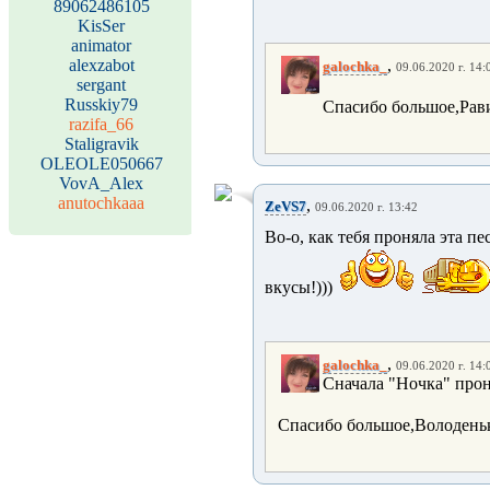
89062486105
KisSer
animator
alexzabot
,
galochka_
09.06.2020 г. 14:
sergant
Russkiy79
Спасибо большое,Рав
razifa_66
Staligravik
OLEOLE050667
VovA_Alex
anutochkaaa
,
ZeVS7
09.06.2020 г. 13:42
Во-о, как тебя проняла эта пес
вкусы!)))
,
galochka_
09.06.2020 г. 14:
Сначала "Ночка" проня
Спасибо большое,Володеньк