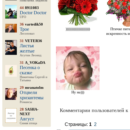
Николаева Людмила
44
8911083
Doctor Doctor
UFO
36
vartedik50
Трое
)))))))))))))))))))))
Птичке пите
искренность и
Лесоповал
31
VETER36
Листья
желтые
Агутин Леонид
31
A_VOKaDA
Песенка о
сказке
Никитины Сергей и
Татьяна
29
mranatolm
Отцвели
Ну на)))
хризантемы
Романсы
28
SASHA-
Комментарии пользователей к 
NEXT
Август
Синяя птица
Страницы:
1
2