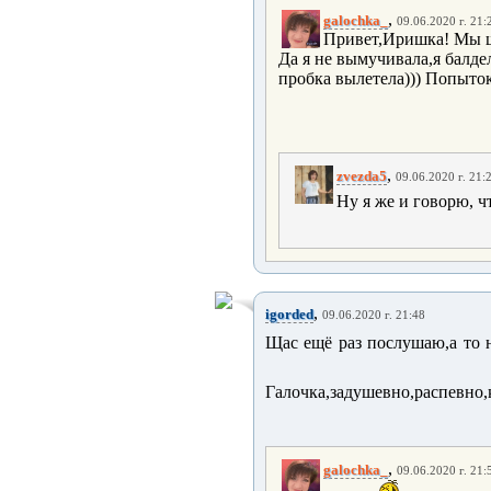
,
galochka_
09.06.2020 г. 21:
Привет,Иришка! Мы ща
Да я не вымучивала,я балде
пробка вылетела))) Попыток 
,
zvezda5
09.06.2020 г. 21:
Ну я же и говорю, ч
,
igorded
09.06.2020 г. 21:48
Щас ещё раз послушаю,а то н
Галочка,задушевно,распевно,
,
galochka_
09.06.2020 г. 21: