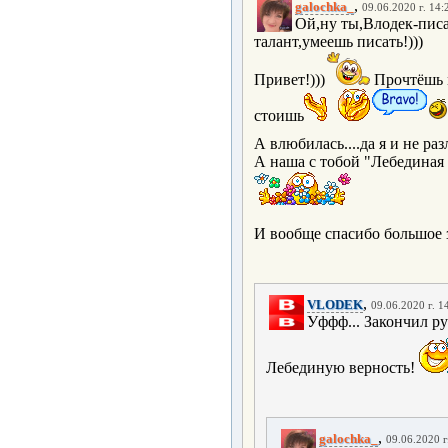
,
galochka_
09.06.2020 г. 14:
Ой,ну ты,Влодек-писар
талант,умеешь писать!)))
Привет!)))
Прочтёшь м
стоишь
А влюбилась....да я и не р
А наша с тобой "Лебединая в
И вообще спасибо большое з
,
VLODEK
09.06.2020 г. 1
Уффф... Закончил ру
Лебединую верность!
,
galochka_
09.06.2020 г