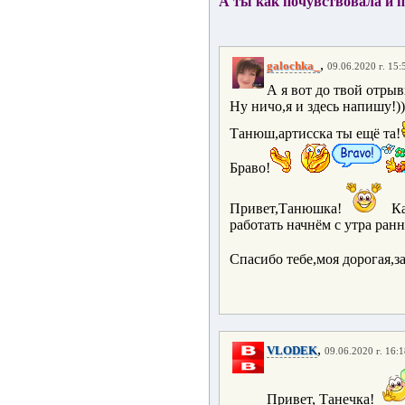
А ты как почувствовала и
,
galochka_
09.06.2020 г. 15:
А я вот до твой отрыв
Ну ничо,я и здесь напишу!))
Танюш,артисска ты ещё та!
Браво!
Привет,Танюшка!
Ка
работать начнём с утра ранн
Спасибо тебе,моя дорогая,за
,
VLODEK
09.06.2020 г. 16:
Привет, Танечка!