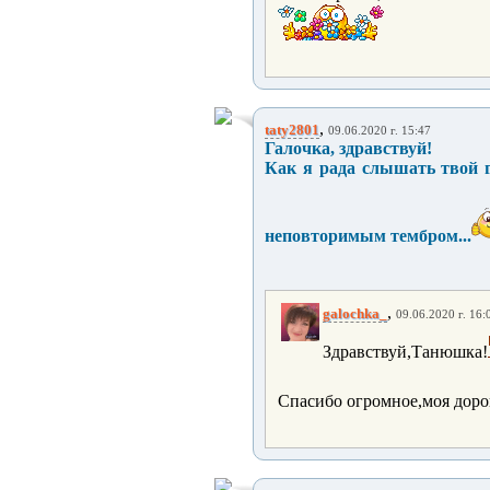
,
taty2801
09.06.2020 г. 15:47
Галочка, здравствуй!
Как я рада слышать твой го
неповторимым тембром...
,
galochka_
09.06.2020 г. 16:
Здравствуй,Танюшка!
Спасибо огромное,моя доро