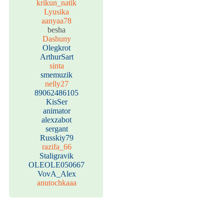
krikun_natik
Lyusika
aanyaa78
besha
Dashuny
Olegkrot
ArthurSart
sinta
smemuzik
nelly27
89062486105
KisSer
animator
alexzabot
sergant
Russkiy79
razifa_66
Staligravik
OLEOLE050667
VovA_Alex
anutochkaaa