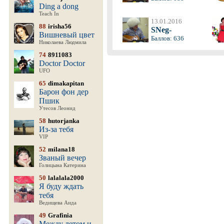
Ding a dong
Teach In
13.01.2016
88
irisha56
SNeg-
Вишневый цвет
Баллов: 636
Николаева Людмила
74
8911083
Doctor Doctor
UFO
65
dimakapitan
Барон фон дер
Пшик
Утесов Леонид
58
hutorjanka
Из-за тебя
VIP
52
milana18
Званый вечер
Голицына Катерина
50
lalalala2000
Я буду ждать
тебя
Ведищева Аида
49
Grafinia
Между летом и