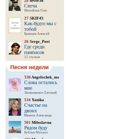
28
sever56
Свеча
Михайлов Стас
27
SKIF45
Как-будто мы с
тобой
Брянцев Алексей
26
Serge_Poet
Где среди
пампасов
12 стульев
Песня недели
536
Angelochek_ms
Слова остались
мне
Литвинкович Евгений
516
Yanika
Счастье на
двоих
Иванов Александр
501
Miloslavna
Рядом буду
Бублик Михаил