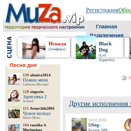
Регистрация
Обра
Главная
Развлечения
Искала
Black
(Земфира)
Dog
(Led
Zeppelin)
Песня дня
139
akmira2814
Э
Помни меня
Catharsis (Москва)
128
singerin
Зарисовка 2
Aristarh
Другие исполнения 
115
Arturchik2804
Чужое кольцо
Dance Music
10.02.2016
SNeg-
104
rusalka
&
Marinajazz
Баллов: 688