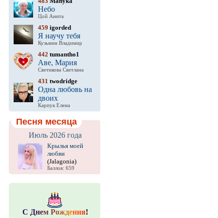
483
Manyka
Небо
Цой Анита
459
igorded
Я научу тебя
Кузьмин Владимир
442
tumantho1
Аве, Мария
Светикова Светлана
431
twodridge
Одна любовь на
двоих
Карпук Елена
Песня месяца
Июль 2026 года
Крылья моей
любви
(Jalagonia)
Баллов: 659
С
Д
н
е
м
Р
о
ж
д
е
н
и
я
!