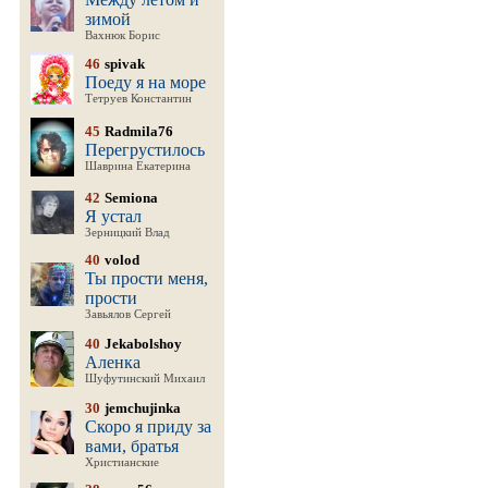
зимой
Вахнюк Борис
46
spivak
Поеду я на море
Тетруев Константин
45
Radmila76
Перегрустилось
Шаврина Екатерина
42
Semiona
Я устал
Зерницкий Влад
40
volod
Ты прости меня,
прости
Завьялов Сергей
40
Jekabolshoy
Аленка
Шуфутинский Михаил
30
jemchujinka
Скоро я приду за
вами, братья
Христианские