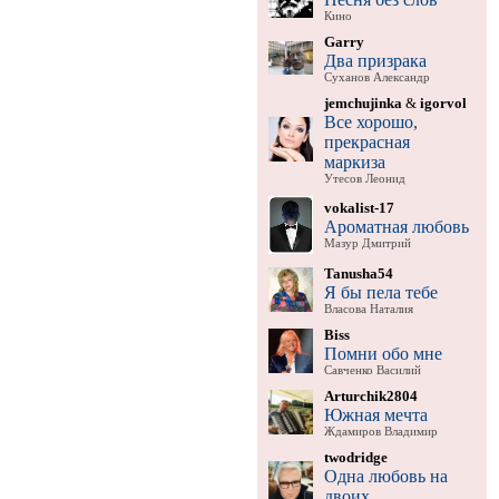
Кино
Garry
Два призрака
Суханов Александр
jemchujinka
&
igorvol
Все хорошо,
прекрасная
маркиза
Утесов Леонид
vokalist-17
Ароматная любовь
Мазур Дмитрий
Tanusha54
Я бы пела тебе
Власова Наталия
Biss
Помни обо мне
Савченко Василий
Arturchik2804
Южная мечта
Ждамиров Владимир
twodridge
Одна любовь на
двоих