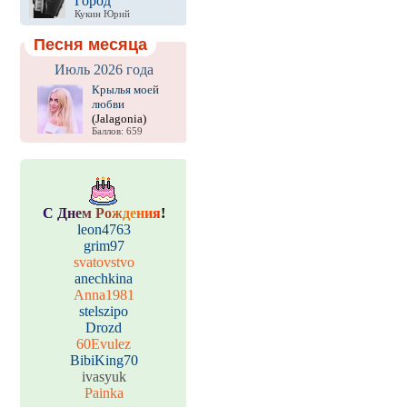
Город
Кукин Юрий
Песня месяца
Июль 2026 года
Крылья моей
любви
(Jalagonia)
Баллов: 659
С
Д
н
е
м
Р
о
ж
д
е
н
и
я
!
leon4763
grim97
svatovstvo
anechkina
Anna1981
stelszipo
Drozd
60Evulez
BibiKing70
ivasyuk
Painka