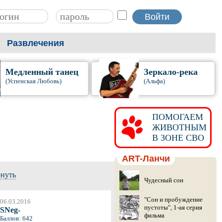
Развлечения
Медленный танец
Зеркало-река
(Успенская Любовь)
(Альфа)
ПОМОГАЕМ
ЖИВОТНЫМ
В ЗОНЕ СВО
ART-Ланчи
рнуть
Чудесный сон
"Сон и пробуждение
06.03.2016
пустоты", 1-ая серия
SNeg-
фильма
Баллов: 642