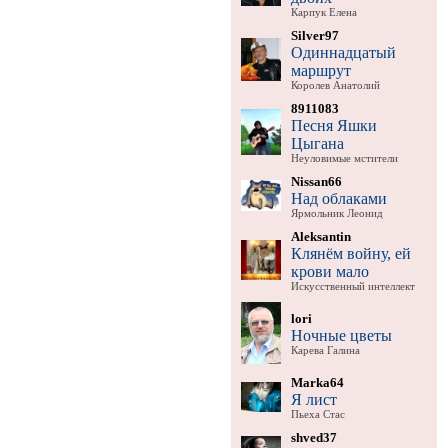
Карпук Елена
Silver97
Одиннадцатый
маршрут
Королев Анатолий
8911083
Песня Яшки
Цыгана
Неуловимые мстители
Nissan66
Над облаками
Ярмольник Леонид
Aleksantin
Клянём войну, ей
крови мало
Искусственный интеллект
lori
Ночные цветы
Карева Галина
Marka64
Я лист
Пьеха Стас
shved37