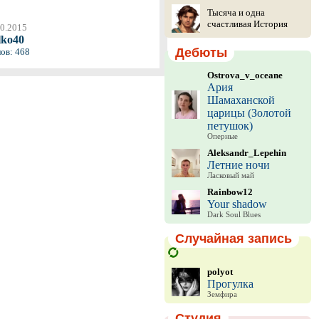
Тысяча и одна
счастливая История
10.2015
lko40
Дебюты
ов: 468
Ostrova_v_oceane
Ария
Шамаханской
царицы (Золотой
петушок)
Оперные
Aleksandr_Lepehin
Летние ночи
Ласковый май
Rainbow12
Your shadow
Dark Soul Blues
Случайная запись
polyot
Прогулка
Земфира
Студия