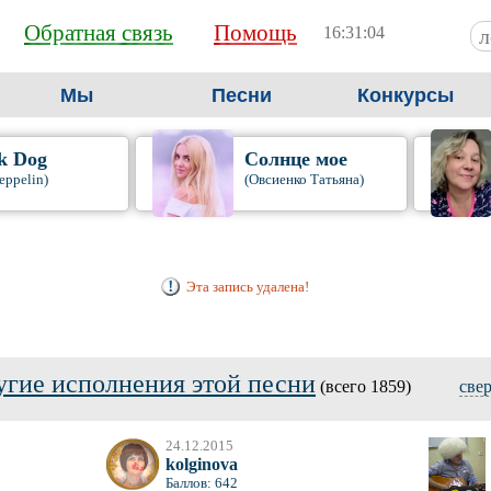
Обратная связь
Помощь
16:31:05
Мы
Песни
Конкурсы
k Dog
Солнце мое
eppelin)
(Овсиенко Татьяна)
Эта запись удалена!
угие исполнения этой песни
(всего 1859)
све
24.12.2015
kolginova
Баллов: 642