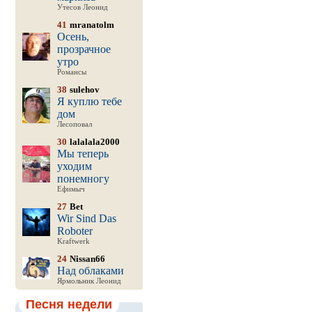
Утесов Леонид
41
mranatolm
Осень,
прозрачное
утро
Романсы
38
sulehov
Я куплю тебе
дом
Лесоповал
30
lalalala2000
Мы теперь
уходим
понемногу
Ефимыч
27
Bet
Wir Sind Das
Roboter
Kraftwerk
24
Nissan66
Над облаками
Ярмольник Леонид
Песня недели