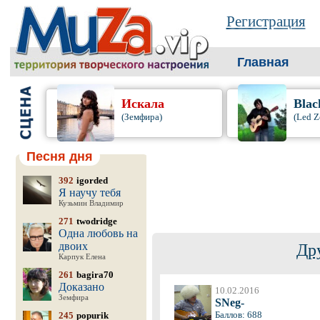
Регистрация
Главная
Искала
Blac
(Земфира)
(Led Z
Песня дня
392
igorded
Я научу тебя
Кузьмин Владимир
271
twodridge
Одна любовь на
двоих
Др
Карпук Елена
261
bagira70
Доказано
10.02.2016
Земфира
SNeg-
Баллов: 688
245
popurik