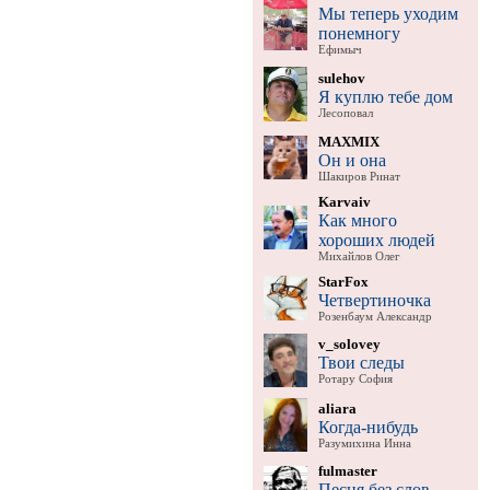
Мы теперь уходим
понемногу
Ефимыч
sulehov
Я куплю тебе дом
Лесоповал
MAXMIX
Он и она
Шакиров Ринат
Karvaiv
Как много
хороших людей
Михайлов Олег
StarFox
Четвертиночка
Розенбаум Александр
v_solovey
Твои следы
Ротару София
aliara
Когда-нибудь
Разумихина Инна
fulmaster
Песня без слов