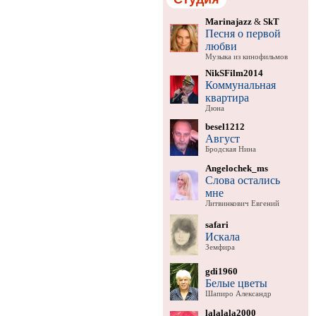
Marinajazz
&
SkT
Песня о первой
любви
Музыка из кинофильмов
NikSFilm2014
Коммунальная
квартира
Дюна
besel1212
Август
Бродская Нина
Angelochek_ms
Слова остались
мне
Литвинкович Евгений
safari
Искала
Земфира
gdi1960
Белые цветы
Шапиро Александр
lalalala2000