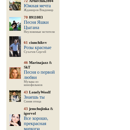
72
Arturchik2804
Южная мечта
Ждамиров Владимир
70
8911083
Песня Яшки
Цыгана
Неуловимые мстители
61
ciunchikvv
Розы красные
Сухачев Сергей
46
Marinajazz
&
SkT
Песня о первой
любви
Музыка из
кинофильмов
43
LonelyWoolf
Знаешь ты
Синяя птица
43
jemchujinka
&
igorvol
Все хорошо,
прекрасная
маркиза