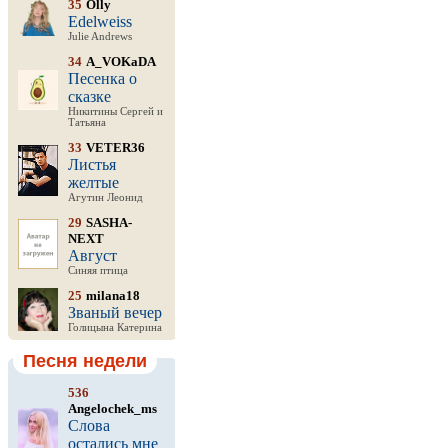
35
Olly
Edelweiss
Julie Andrews
34
A_VOKaDA
Песенка о
сказке
Никитины Сергей и
Татьяна
33
VETER36
Листья
желтые
Агутин Леонид
29
SASHA-
NEXT
Август
Синяя птица
25
milana18
Званый вечер
Голицына Катерина
Песня недели
536
Angelochek_ms
Слова
остались мне