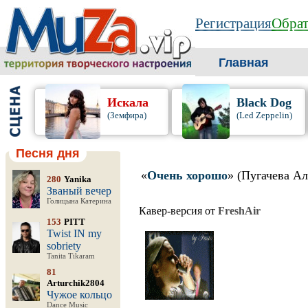
Регистрация
Обрат
Главная
Искала
Black Dog
(Земфира)
(Led Zeppelin)
Песня дня
«
Очень хорошо
» (Пугачева Ал
280
Yanika
Званый вечер
Голицына Катерина
Кавер-версия от
FreshAir
153
PITT
Twist IN my
sobriety
Tanita Tikaram
81
Arturchik2804
Чужое кольцо
Dance Music