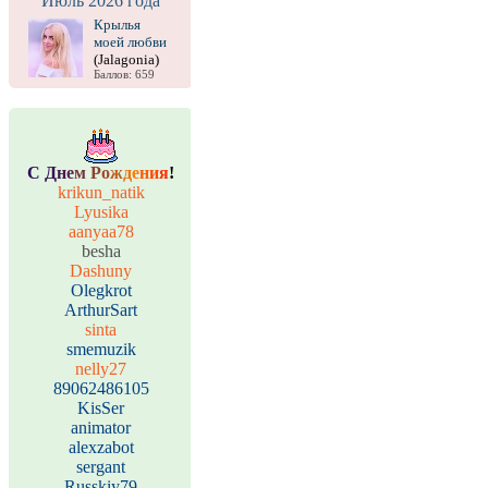
Июль 2026 года
Крылья
моей любви
(Jalagonia)
Баллов: 659
С
Д
н
е
м
Р
о
ж
д
е
н
и
я
!
krikun_natik
Lyusika
aanyaa78
besha
Dashuny
Olegkrot
ArthurSart
sinta
smemuzik
nelly27
89062486105
KisSer
animator
alexzabot
sergant
Russkiy79