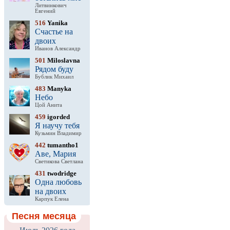
Литвинкович
Евгений
516
Yanika
Счастье на
двоих
Иванов Александр
501
Miloslavna
Рядом буду
Бублик Михаил
483
Manyka
Небо
Цой Анита
459
igorded
Я научу тебя
Кузьмин Владимир
442
tumantho1
Аве, Мария
Светикова Светлана
431
twodridge
Одна любовь
на двоих
Карпук Елена
Песня месяца