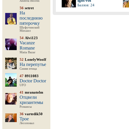
igorvol
Andrea Bocelli
Баллов: 24
56
setret
На
последнюю
пятерочку
Шуфутинский
Михаил
54
Alvi123
Vacanze
Romane
Matia Bazar
52
LonelyWoolf
На перепутье
Синяя птица
47
8911083
Doctor Doctor
UFO
41
mranatolm
Отцвели
хризантемы
Романсы
36
vartedik50
Трое
Лесоповал