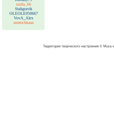
razifa_66
Staligravik
OLEOLE050667
VovA_Alex
anutochkaaa
Территория творческого настроения © Muza.vi