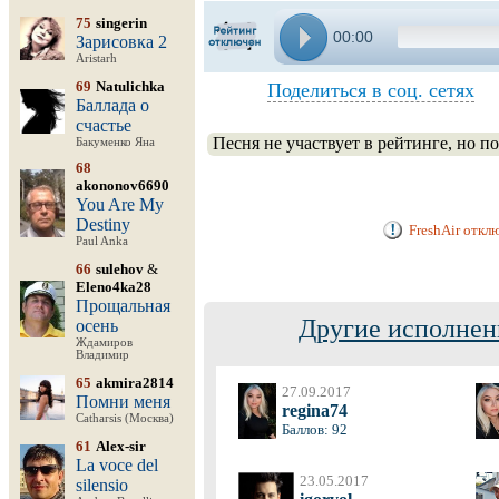
75
singerin
00:00
Зарисовка 2
Aristarh
69
Natulichka
Поделиться в соц. сетях
Баллада о
счастье
Песня не участвует в рейтинге, но п
Бакуменко Яна
68
akononov6690
You Are My
Destiny
FreshAir откл
Paul Anka
66
sulehov
&
Eleno4ka28
Прощальная
Другие исполнен
осень
Ждамиров
Владимир
65
akmira2814
27.09.2017
Помни меня
regina74
Catharsis (Москва)
Баллов: 92
61
Alex-sir
La voce del
23.05.2017
silensio