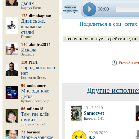
двоих
Карпук Елена
00:00
175
dimakapitan
Дивись же,
Поделиться в соц. сетях
какими мы
стали!
Пикник
Песня не участвует в рейтинге, но
140
akmira2814
Искала
Земфира
110
PITT
FreshAir о
Город, которого
нет
Корнелюк Игорь
90
muhomorr
Другие исполне
Мне одиноко,
детка
Кузьмин Владимир
13.12.2019
86
milana18
Samocvet
Там, где клён
Баллов: 141
шумит
Дроздов Сергей
73
barmen
29.08.2020
Море Азовское
il-2