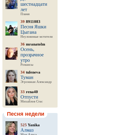
шестнадцати
лет
Пламя
39
8911083
Песня Яшки
Цыгана
Неуловимые мстители
36
mranatolm
Осень,
прозрачное
утро
Романсы
34
tuleneva
Туман
Эгромжан Александр
33
rena40
Отпусти
Михайлов Стас
Песня недели
525
Yanika
Алмаз
Мон Алиса