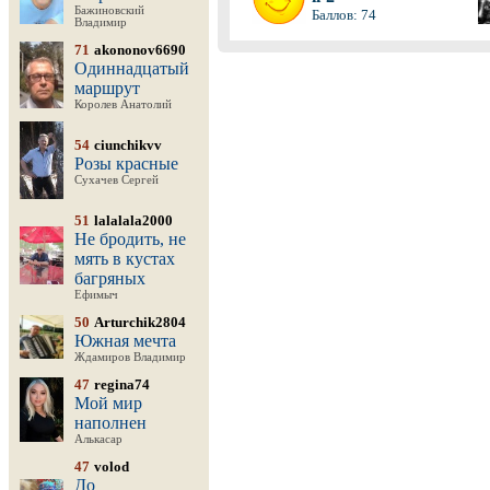
Бажиновский
Баллов: 74
Владимир
71
akononov6690
Одиннадцатый
маршрут
Королев Анатолий
54
ciunchikvv
Розы красные
Сухачев Сергей
51
lalalala2000
Не бродить, не
мять в кустах
багряных
Ефимыч
50
Arturchik2804
Южная мечта
Ждамиров Владимир
47
regina74
Мой мир
наполнен
Алькасар
47
volod
До