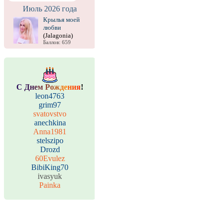
Июль 2026 года
Крылья моей
любви
(Jalagonia)
Баллов: 659
С
Д
н
е
м
Р
о
ж
д
е
н
и
я
!
leon4763
grim97
svatovstvo
anechkina
Anna1981
stelszipo
Drozd
60Evulez
BibiKing70
ivasyuk
Painka