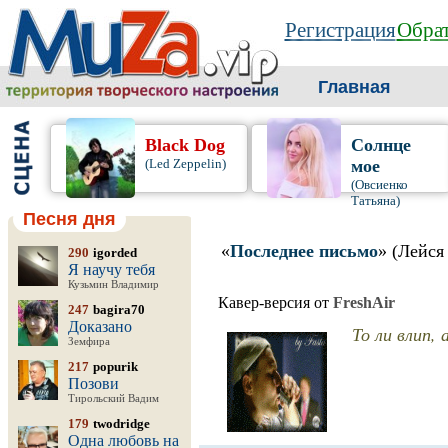
Регистрация
Обрат
Главная
Black Dog
Солнце
(Led Zeppelin)
мое
(Овсиенко
Татьяна)
Песня дня
«
Последнее письмо
» (Лейся
290
igorded
Я научу тебя
Кузьмин Владимир
Кавер-версия от
FreshAir
247
bagira70
Доказано
То ли влип, 
Земфира
217
popurik
Позови
Тирольский Вадим
179
twodridge
Одна любовь на