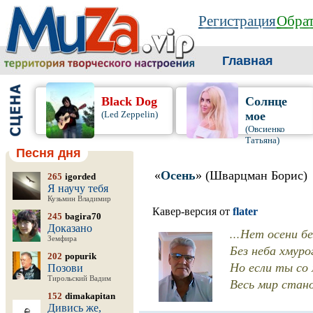
Регистрация
Обрат
Главная
Black Dog
Солнце
(Led Zeppelin)
мое
(Овсиенко
Татьяна)
Песня дня
«
Осень
» (Шварцман Борис)
265
igorded
Я научу тебя
Кузьмин Владимир
Кавер-версия от
flater
245
bagira70
Доказано
...Нет осени б
Земфира
Без неба хмуро
202
popurik
Но если ты со
Позови
Тирольский Вадим
Весь мир стано
152
dimakapitan
Дивись же,