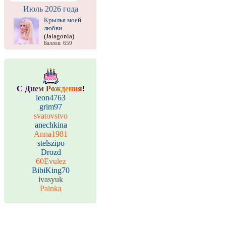
Июль 2026 года
Крылья моей
любви
(Jalagonia)
Баллов: 659
С
Д
н
е
м
Р
о
ж
д
е
н
и
я
!
leon4763
grim97
svatovstvo
anechkina
Anna1981
stelszipo
Drozd
60Evulez
BibiKing70
ivasyuk
Painka