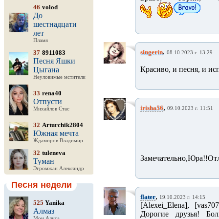
46
volod
До
шестнадцати
лет
Пламя
,
singerin
37
8911083
08.10.2023 г. 13:29
Песня Яшки
Красиво, и песня, и и
Цыгана
Неуловимые мстители
33
rena40
Отпусти
,
irisha56
09.10.2023 г. 11:51
Михайлов Стас
32
Arturchik2804
Южная мечта
Ждамиров Владимир
32
tuleneva
Замечательно,Юра!!Отл
Туман
Эгромжан Александр
Песня недели
,
flater
19.10.2023 г. 14:15
525
Yanika
[Alexei_Elena], [vas7073
Алмаз
Дорогие друзья! Бо
Мон Алиса