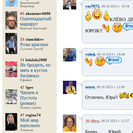
Бажиновский
,
vas7073
Владимир
08.10.2023 г. 10:16
65
akononov6690
Одиннадцатый
КЛЁВО Д
маршрут
Королев Анатолий
ЮРОК!!
53
ciunchikvv
Розы красные
Сухачев Сергей
,
volod
08.10.2023 г. 10:48
51
lalalala2000
Не бродить, не
мять в кустах
багряных
Ефимыч
,
setret
47
Spev
08.10.2023 г. 11:09
Чапаев и
Отлично, Юра!!
Пустота
(роман)
Разные судьбы
47
regina74
Мой мир
,
Al-Abra
08.10.2023 г. 12:57
наполнен
Алькасар
Браво, Юрий, оч