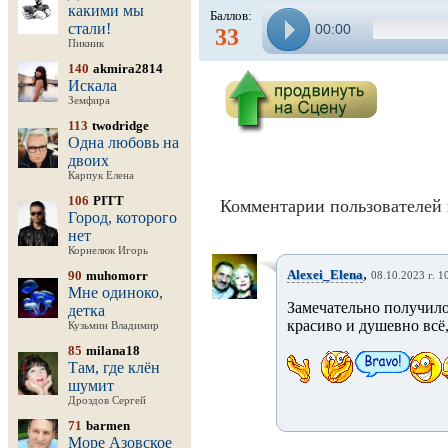
какими мы
Баллов:
стали!
00:00
33
Пикник
140
akmira2814
Искала
Земфира
113
twodridge
Одна любовь на
двоих
Карпук Елена
106
PITT
Комментарии пользователей 
Город, которого
нет
Корнелюк Игорь
,
Alexei_Elena
90
muhomorr
08.10.2023 г. 1
Мне одиноко,
Замечательно получило
детка
красиво и душевно всё,
Кузьмин Владимир
85
milana18
Там, где клён
шумит
Дроздов Сергей
71
barmen
Море Азовское