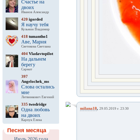
Счастье на
двоих
Иванов Александр
420
igorded
Я научу тебя
Кузьмин Владимир
418
tumantho1
Аве, Мария
Светикова Светлана
404
Vladavtopilot
На дальнем
берегу
Сармат
397
Angelochek_ms
Слова остались
мне
Литвинкович Евгений
335
twodridge
,
milana18
Одна любовь
29.05.2019 г. 23:30
на двоих
Карпук Елена
Песня месяца
Июль 2026 года