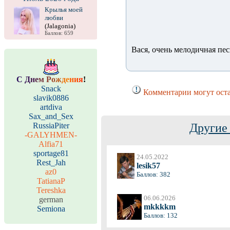
Крылья моей
любви
(Jalagonia)
Баллов: 659
Вася, очень мелодичная пе
С
Д
н
е
м
Р
о
ж
д
е
н
и
я
!
Snack
Комментарии могут оста
slavik0886
artdiva
Sax_and_Sex
RussiaPiter
Другие
-GALYHMEN-
Alfia71
sportage81
24.05.2022
Rest_Jah
lesik57
az0
Баллов: 382
TatianaP
Tereshka
06.06.2026
german
mkkkkm
Semiona
Баллов: 132