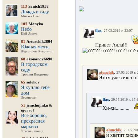
113
Sanich1958
Дождь в саду
Митяев Олег
105
Manyka
Небо
,
flas
27.05.2019 г. 23:07
Цой Анита
81
Arturchik2804
Привет Алла!!!
Южная мечта
Ждамиров Владимир
68
akononov6690
В городском
саду
,
alunchik
27.05.2019 г. 
Трошин Владимир
Это я уже сезон о
65
sulehov
Я куплю тебе
дом
Лесоповал
,
flas
29.05.2019 г. 17:
51
jemchujinka
&
Хи-хи...........
igorvol
Все хорошо,
прекрасная
маркиза
,
alunchik
29.05.201
Утесов Леонид
и хватит хихи