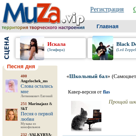
Регистрация
Главная
Искала
Black D
(Земфира)
(Led Zeppel
Песня дня
«
Школьный бал
» (Самоцве
400
Angelochek_ms
Слова остались
мне
Кавер-версия от
flas
Литвинкович Евгений
Прощай школ
251
Marinajazz
&
SkT
Песня о первой
любви
Музыка из
кинофильмов
232
-VALKYRYA-