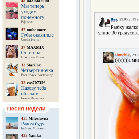
48
lalalala2000
Мы теперь
уходим
понемногу
,
flas
29.05.2019 г
Ефимыч
Рыбку жалко.
47
muhomorr
улице 30 градусов.
Губы окаянные
Среда (трио)
37
MAXMIX
Он и она
,
alunchik
29.0
Шакиров Ринат
)))))))))а 
32
StarFox
Четвертиночка
Розенбаум Александр
32
vas707356
Назову тебя
облаком
Быков Вячеслав
Песня недели
455
Miloslavna
Рядом буду
Бублик Михаил
422
Yanika