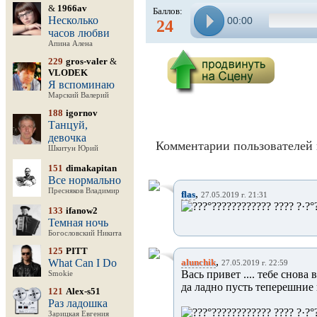
&
1966av
Баллов:
Несколько
00:00
24
часов любви
Апина Алена
229
gros-valer
&
VLODEK
Я вспоминаю
Марский Валерий
188
igornov
Танцуй,
девочка
Комментарии пользователей 
Шкитун Юрий
151
dimakapitan
Все нормально
Пресняков Владимир
,
flas
27.05.2019 г. 21:31
133
ifanow2
Темная ночь
Богословский Никита
125
PITT
,
What Can I Do
alunchik
27.05.2019 г. 22:59
Вась привет .... тебе снова 
Smokie
да ладно пусть теперешние 
121
Alex-s51
Раз ладошка
Зарицкая Евгения