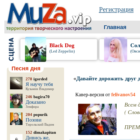
Регистрация
Главная
Black Dog
Сол
(Led Zeppelin)
(Овси
Песня дня
«
Давайте дорожить друг 
278
igorded
Я научу тебя
Кузьмин Владимир
Кавер-версия от
felivanov54
246
bagira70
Доказано
Всем д
Земфира
( Сло
204
popurik
Позови
Тирольский Вадим
ПРЕМЬ
152
dimakapitan
Дивись же,