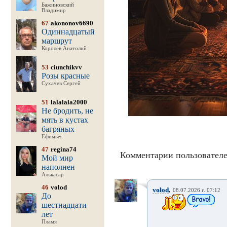
Бажиновский
Владимир
67
akononov6690
Одиннадцатый
маршрут
Королев Анатолий
53
ciunchikvv
Розы красные
Сухачев Сергей
51
lalalala2000
Не бродить, не
мять в кустах
багряных
Ефимыч
47
regina74
Комментарии пользователе
Мой мир
наполнен
Алькасар
46
volod
,
volod
08.07.2026 г. 07:12
До
шестнадцати
лет
Пламя