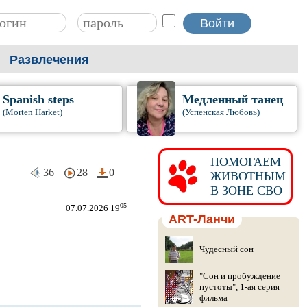
Развлечения
Spanish steps
Медленный танец
(Morten Harket)
(Успенская Любовь)
ПОМОГАЕМ
36
28
0
ЖИВОТНЫМ
В ЗОНЕ СВО
05
07.07.2026 19
ART-Ланчи
Чудесный сон
"Сон и пробуждение
пустоты", 1-ая серия
фильма