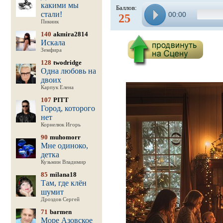
какими мы
Баллов:
стали!
00:00
25
Пикник
140
akmira2814
Искала
Земфира
128
twodridge
Одна любовь на
двоих
Карпук Елена
107
PITT
Город, которого
нет
Корнелюк Игорь
90
muhomorr
Мне одиноко,
детка
Кузьмин Владимир
85
milana18
Там, где клён
шумит
Дроздов Сергей
71
barmen
Море Азовское