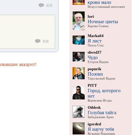
крови мало
Искусственный интеллект
lori
Ночные цветы
Карева Галина
Marka64
Я лист
Пьеха Стас
shved37
Чудо
Егоров Вадим
ровавшие аккаунт!
popurik
Позови
Тирольский Вадим
PITT
Город, которого
нет
Корнелюк Игорь
Otblesk
Голубая тайга
Бабаджанян Арно
igorded
Я научу тебя
Кузьмин Владимир