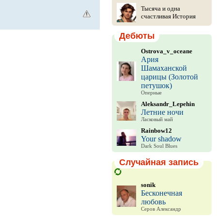
Тысяча и одна
счастливая История
Дебюты
Ostrova_v_oceane
Ария
Шамаханской
царицы (Золотой
петушок)
Оперные
Aleksandr_Lepehin
Летние ночи
Ласковый май
Rainbow12
Your shadow
Dark Soul Blues
Случайная запись
sonik
Бесконечная
любовь
Серов Александр