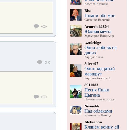
Власова Наталия
Biss
Помни обо мне
Савченко Василий
Arturchik2804
Южная мечта
Ждамиров Владимир
twodridge
Одна любовь на
двоих
Карпук Елена
Silver97
Одиннадцатый
маршрут
Королев Анатолий
8911083
Песня Яшки
Цыгана
Неуловимые мстители
Nissan66
Над облаками
Ярмольник Леонид
Aleksantin
Клянём войну, ей