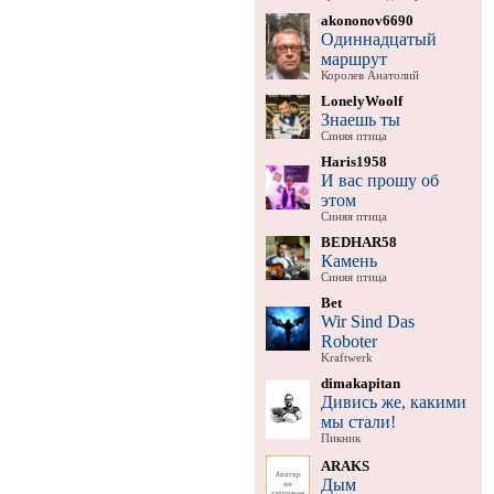
akononov6690
Одиннадцатый
маршрут
Королев Анатолий
LonelyWoolf
Знаешь ты
Синяя птица
Haris1958
И вас прошу об
этом
Синяя птица
BEDHAR58
Камень
Синяя птица
Bet
Wir Sind Das
Roboter
Kraftwerk
dimakapitan
Дивись же, какими
мы стали!
Пикник
ARAKS
Дым