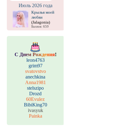
Июль 2026 года
Крылья моей
любви
(Jalagonia)
Баллов: 659
С
Д
н
е
м
Р
о
ж
д
е
н
и
я
!
leon4763
grim97
svatovstvo
anechkina
Anna1981
stelszipo
Drozd
60Evulez
BibiKing70
ivasyuk
Painka