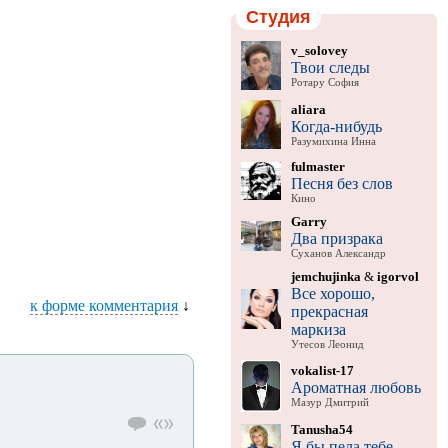
Студия
v_solovey
Твои следы
Ротару София
aliara
Когда-нибудь
Разумихина Инна
fulmaster
Песня без слов
Кино
Garry
Два призрака
Суханов Александр
jemchujinka
&
igorvol
Все хорошо,
к форме комментария
↓
прекрасная
маркиза
Утесов Леонид
vokalist-17
Ароматная любовь
Мазур Дмитрий
Tanusha54
Я бы пела тебе