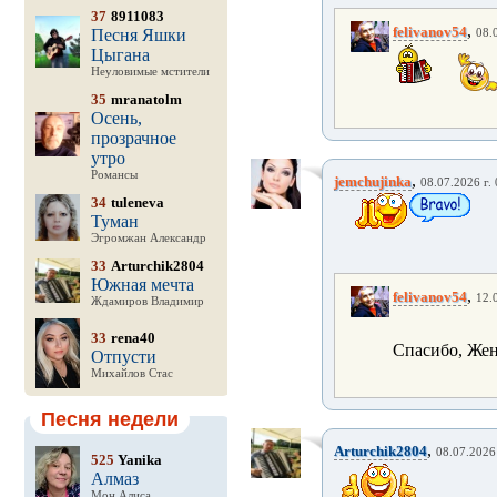
37
8911083
,
felivanov54
Песня Яшки
08.
Цыгана
Неуловимые мстители
35
mranatolm
Осень,
прозрачное
утро
Романсы
,
jemchujinka
08.07.2026 г. 
34
tuleneva
Туман
Эгромжан Александр
33
Arturchik2804
Южная мечта
,
felivanov54
12.
Ждамиров Владимир
33
rena40
Спасибо, Женя
Отпусти
Михайлов Стас
Песня недели
,
Arturchik2804
08.07.2026 
525
Yanika
Алмаз
Мон Алиса