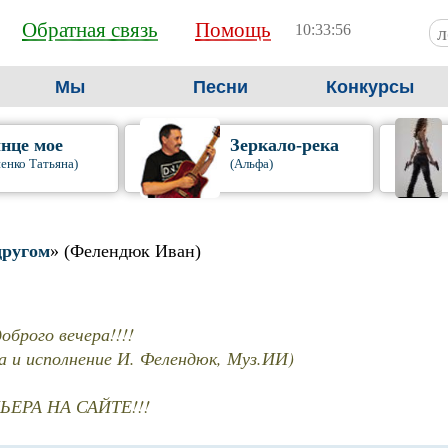
Обратная связь
Помощь
10:33:56
Мы
Песни
Конкурсы
нце мое
Зеркало-река
енко Татьяна)
(Альфа)
другом
» (Фелендюк Иван)
оброго вечера!!!!
ва и исполнение И. Фелендюк, Муз.ИИ)
ЕРА НА САЙТЕ!!!