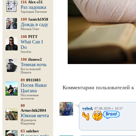
116
Alex-s51
Раз ладошка
Зарицкая Евгения
109
Sanich1958
Дождь в саду
Митяев Олег
108
PITT
What Can I
Do
Smokie
106
ifanow2
Темная ночь
Богословский
Никита
89
8911083
Песня Яшки
Комментарии пользователей к 
Цыгана
Неуловимые
мстители
80
,
volod
07.06.2026 г. 16:57
Arturchik2804
Южная мечта
Ждамиров
Владимир
63
sulehov