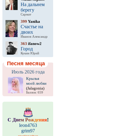
На дальнем
берегу
Сармат
399
Yanika
Счастье на
двоих
Иванов Александр
363
ifanow2
Город
Кукин Юрий
Песня месяца
Июль 2026 года
Крылья
моей любви
(Jalagonia)
Баллов: 659
С
Д
н
е
м
Р
о
ж
д
е
н
и
я
!
leon4763
grim97