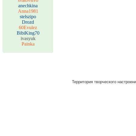
svatovstvo
anechkina
Anna1981
stelszipo
Drozd
60Evulez
BibiKing70
ivasyuk
Painka
Территория творческого настроени