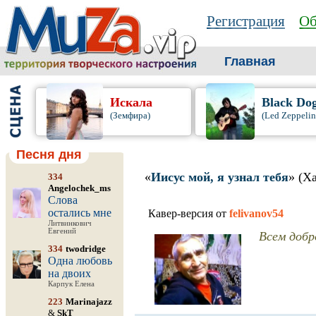
Регистрация
Об
Главная
Искала
Black Do
(Земфира)
(Led Zeppelin
Песня дня
«
Иисус мой, я узнал тебя
» (X
334
Angelochek_ms
Слова
остались мне
Кавер-версия от
felivanov54
Литвинкович
Евгений
Всем добро
334
twodridge
Одна любовь
на двоих
Карпук Елена
223
Marinajazz
&
SkT