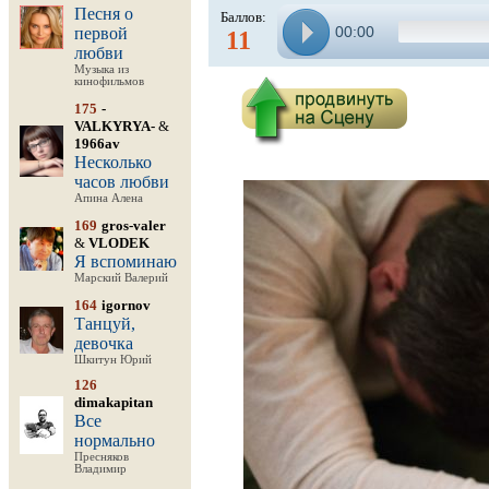
Песня о
Баллов:
00:00
первой
11
любви
Музыка из
кинофильмов
175
-
VALKYRYA-
&
1966av
Несколько
часов любви
Апина Алена
169
gros-valer
&
VLODEK
Я вспоминаю
Марский Валерий
164
igornov
Танцуй,
девочка
Шкитун Юрий
126
dimakapitan
Все
нормально
Пресняков
Владимир