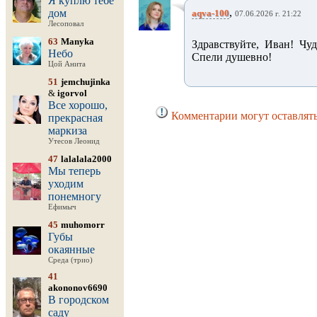
Я куплю тебе
,
дом
aqva-100
07.06.2026 г. 21:22
Лесоповал
63
Manyka
Здравствуйте, Иван! Чу
Небо
Спели душевно!
Цой Анита
51
jemchujinka
&
igorvol
Все хорошо,
Комментарии могут оставлять
прекрасная
маркиза
Утесов Леонид
47
lalalala2000
Мы теперь
уходим
понемногу
Ефимыч
45
muhomorr
Губы
окаянные
Среда (трио)
41
akononov6690
В городском
саду