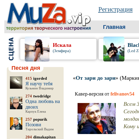
Регистрация
Главная
Искала
Blac
(Земфира)
(Led Z
Песня дня
«
От зари до зари
» (Марки
415
igorded
Я научу тебя
Кузьмин Владимир
Кавер-версия от
felivanov54
274
twodridge
Одна любовь на
Всем З
двоих
Сегодн
Карпук Елена
молдав
257
popurik
Позови
Кому 
Тирольский Вадим
204
dimakapitan