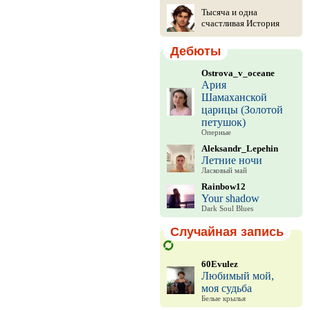
Тысяча и одна
счастливая История
Дебюты
Ostrova_v_oceane
Ария
Шамаханской
царицы (Золотой
петушок)
Оперные
Aleksandr_Lepehin
Летние ночи
Ласковый май
Rainbow12
Your shadow
Dark Soul Blues
Случайная запись
60Evulez
Любимый мой,
моя судьба
Белые крылья