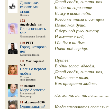
Давай споём, гитара моя
Дивись же,
Когда на горизонте
какими мы
стали!
Вижу я ясное небо,
Пикник
Когда мечтами и солнцем
152
Полна моя душа,
Angelochek_ms
Слова остались
Я беру под руку гитару
мне
И вместе с ней,
Литвинкович Евгений
Где бы я ни был,
149
PITT
Город, которого
Поёт моё сердце.
нет
Корнелюк Игорь
Припев:
111
Marinajazz
&
В один голос, вдвоём,
SkT
Песня о первой
Давай споём, гитара моя,
любви
Пойте все с нами,
Музыка из
кинофильмов
Как прекрасна любовь.
93
barmen
Море Азовское
Ла, ла, ла, ла, ла, ла.............
Бажиновский
Владимир
81
akononov6690
Когда загораются светлячк
Одиннадцатый