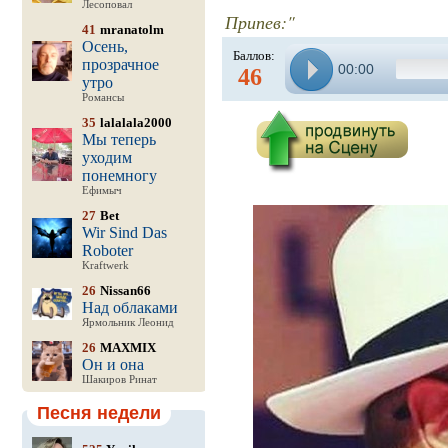
Лесоповал
Припев:"
41
mranatolm
Осень,
Баллов:
прозрачное
00:00
46
утро
Романсы
35
lalalala2000
Мы теперь
уходим
понемногу
Ефимыч
27
Bet
Wir Sind Das
Roboter
Kraftwerk
26
Nissan66
Над облаками
Ярмольник Леонид
26
MAXMIX
Он и она
Шакиров Ринат
Песня недели