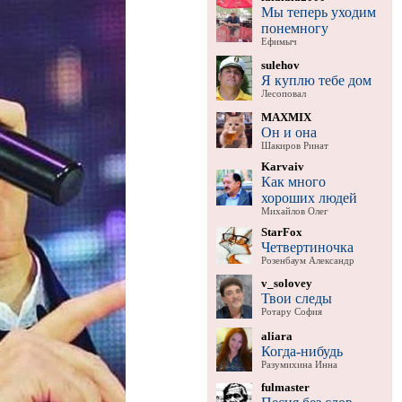
Мы теперь уходим
понемногу
Ефимыч
sulehov
Я куплю тебе дом
Лесоповал
MAXMIX
Он и она
Шакиров Ринат
Karvaiv
Как много
хороших людей
Михайлов Олег
StarFox
Четвертиночка
Розенбаум Александр
v_solovey
Твои следы
Ротару София
aliara
Когда-нибудь
Разумихина Инна
fulmaster