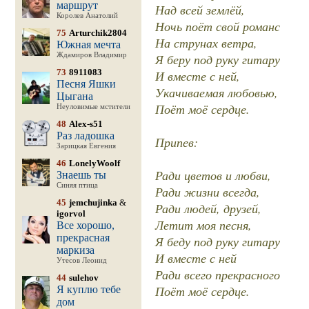
маршрут
Над всей землёй,
Королев Анатолий
Ночь поёт свой романс
75
Arturchik2804
На струнах ветра,
Южная мечта
Ждамиров Владимир
Я беру под руку гитару
73
8911083
И вместе с ней,
Песня Яшки
Укачиваемая любовью,
Цыгана
Поёт моё сердце.
Неуловимые мстители
48
Alex-s51
Раз ладошка
Припев:
Зарицкая Евгения
46
LonelyWoolf
Ради цветов и любви,
Знаешь ты
Синяя птица
Ради жизни всегда,
45
jemchujinka
&
Ради людей, друзей,
igorvol
Летит моя песня,
Все хорошо,
прекрасная
Я беду под руку гитару
маркиза
И вместе с ней
Утесов Леонид
Ради всего прекрасного
44
sulehov
Поёт моё сердце.
Я куплю тебе
дом