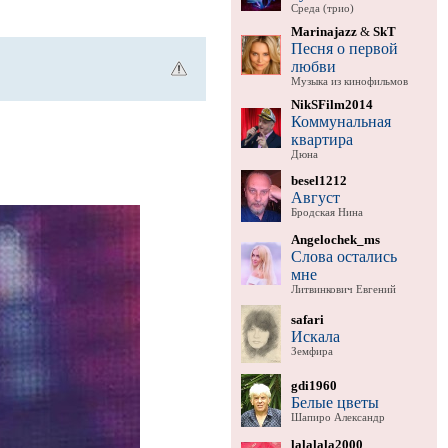
Среда (трио)
Marinajazz
&
SkT
Песня о первой
любви
Музыка из кинофильмов
NikSFilm2014
Коммунальная
квартира
Дюна
besel1212
Август
Бродская Нина
Angelochek_ms
Слова остались
мне
Литвинкович Евгений
safari
Искала
Земфира
gdi1960
Белые цветы
Шапиро Александр
lalalala2000