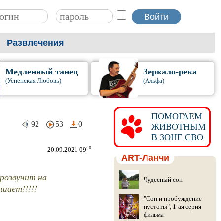
Развлечения
Медленный танец
Зеркало-река
(Успенская Любовь)
(Альфа)
ПОМОГАЕМ
92
53
0
ЖИВОТНЫМ
В ЗОНЕ СВО
40
20.09.2021 09
ART-Ланчи
прозвучит на
Чудесный сон
ушает!!!!!
"Сон и пробуждение
пустоты", 1-ая серия
фильма