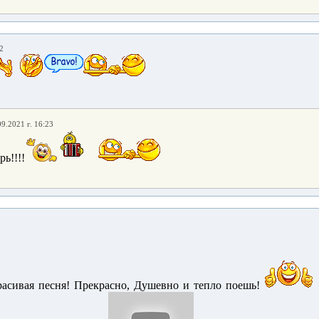
2
09.2021 г. 16:23
ь!!!!
расивая песня! Прекрасно, Душевно и тепло поешь!