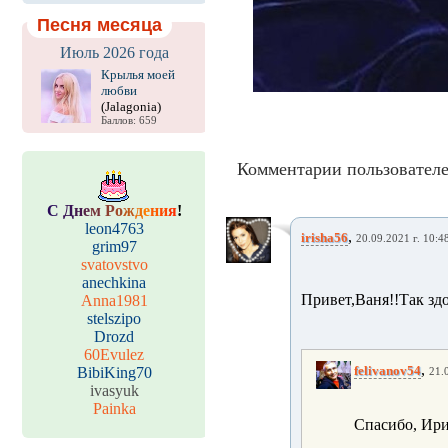
Песня месяца
Июль 2026 года
Крылья моей
любви
(Jalagonia)
Баллов: 659
Комментарии пользователе
С
Д
н
е
м
Р
о
ж
д
е
н
и
я
!
leon4763
,
irisha56
20.09.2021 г. 10:4
grim97
svatovstvo
anechkina
Привет,Ваня!!Так зд
Anna1981
stelszipo
Drozd
60Evulez
,
felivanov54
BibiKing70
21.
ivasyuk
Painka
Спасибо, Ири