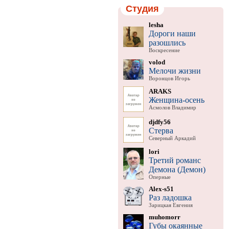
Студия
lesha
Дороги наши
разошлись
Воскресение
volod
Мелочи жизни
Воронцов Игорь
ARAKS
Женщина-осень
Асмолов Владимир
djdfy56
Стерва
Северный Аркадий
lori
Третий романс
Демона (Демон)
Оперные
Alex-s51
Раз ладошка
Зарицкая Евгения
muhomorr
Губы окаянные