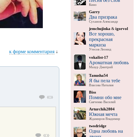
Песня без слов
Кино
Garry
Два призрака
Суханов Александр
jemchujinka
&
igorvol
Все хорошо,
прекрасная
маркиза
Утесов Леонид
к форме комментария
↓
vokalist-17
Ароматная любовь
Мазур Дмитрий
Tanusha54
Я бы пела тебе
Власова Наталия
Biss
Помни обо мне
Савченко Василий
Arturchik2804
Южная мечта
Ждамиров Владимир
twodridge
Одна любовь на
двоих