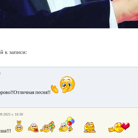
й к записи:
8
орово!!Отличная песня!!
09.2021 г. 16:30
ша!!!