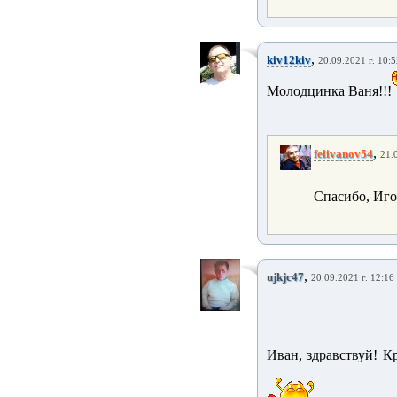
,
kiv12kiv
20.09.2021 г. 10:5
Молодцинка Ваня!!!
,
felivanov54
21.
Спасибо, Игор
,
ujkjc47
20.09.2021 г. 12:16
Иван, здравствуй! К