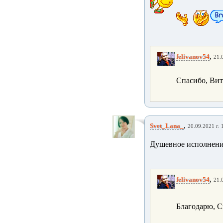
,
felivanov54
21.
Спасибо, Вита
,
Svet_Lana_
20.09.2021 г. 
Душевное исполнени
,
felivanov54
21.
Благодарю, Св