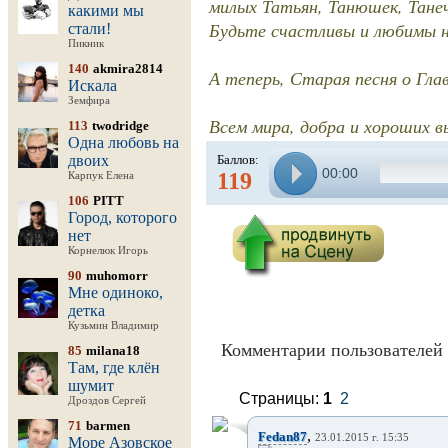
милых Татьян, Танюшек, Танече
какими мы
Будьте счастливы и любимы н
стали!
Пикник
140
akmira2814
А теперь, Старая песня о Главн
Искала
Земфира
Всем мира, добра и хороших в
113
twodridge
Одна любовь на
двоих
Баллов:
00:00
119
Карпук Елена
106
PITT
Город, которого
нет
Корнелюк Игорь
90
muhomorr
Мне одиноко,
детка
Кузьмин Владимир
Комментарии пользователей 
85
milana18
Там, где клён
шумит
Страницы:
1
2
Дроздов Сергей
71
barmen
,
Fedan87
23.01.2015 г. 15:35
Море Азовское