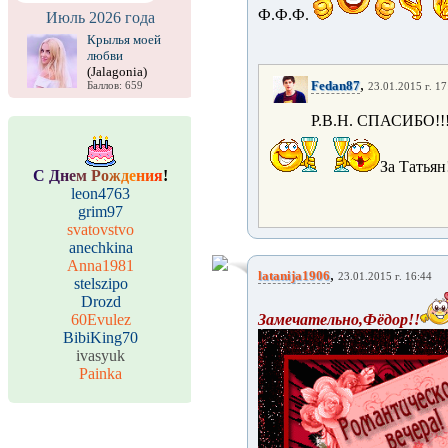
Ф.Ф.Ф.
Июль 2026 года
Крылья моей
любви
(Jalagonia)
,
Fedan87
Баллов: 659
23.01.2015 г. 17
Р.В.Н. СПАСИБО!!!
За Татьян!
С
Д
н
е
м
Р
о
ж
д
е
н
и
я
!
leon4763
grim97
svatovstvo
anechkina
Anna1981
,
latanija1906
23.01.2015 г. 16:44
stelszipo
Drozd
60Evulez
Замечательно,Фёдор!!
BibiKing70
ivasyuk
Painka