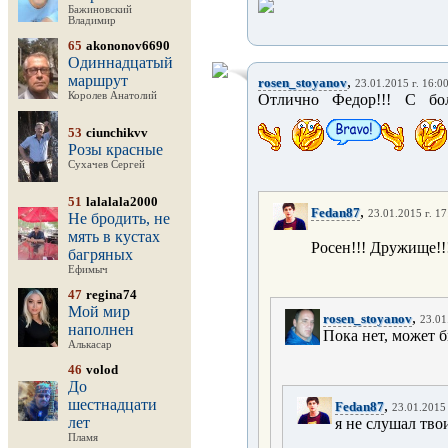
Бажиновский
Владимир
65
akononov6690
Одиннадцатый
маршрут
,
rosen_stoyanov
23.01.2015 г. 16:0
Королев Анатолий
Отлично Федор!!! С бо
53
ciunchikvv
Розы красные
Сухачев Сергей
51
lalalala2000
,
Fedan87
23.01.2015 г. 17
Не бродить, не
мять в кустах
Росен!!! Дружище!!
багряных
Ефимыч
47
regina74
Мой мир
,
rosen_stoyanov
23.01
наполнен
Пока нет, может бь
Алькасар
46
volod
До
шестнадцати
,
Fedan87
23.01.2015 
лет
я не слушал тво
Пламя