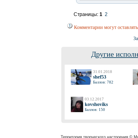
Страницы:
1
2
Комментарии могут оставлять
За
Другие исполн
31.01.2018
shef53
Баллов: 782
03.12.2017
kovshoviks
Баллов: 150
Территория творческого настроения © Mu