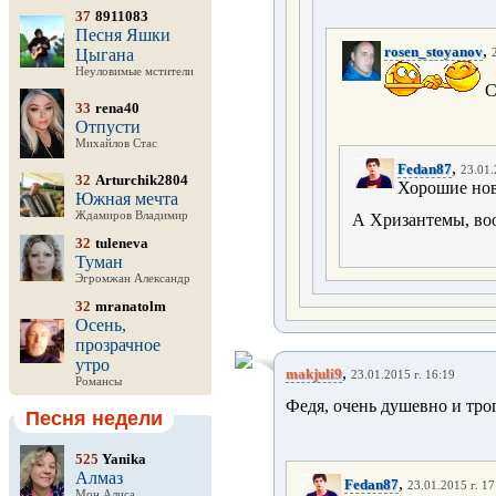
37
8911083
Песня Яшки
,
rosen_stoyanov
Цыгана
Неуловимые мстители
С
33
rena40
Отпусти
Михайлов Стас
,
Fedan87
23.01.
32
Arturchik2804
Хорошие нов
Южная мечта
Ждамиров Владимир
А Хризантемы, во
32
tuleneva
Туман
Эгромжан Александр
32
mranatolm
Осень,
прозрачное
утро
,
makjuli9
23.01.2015 г. 16:19
Романсы
Федя, очень душевно и трог
Песня недели
525
Yanika
Алмаз
,
Fedan87
23.01.2015 г. 17
Мон Алиса