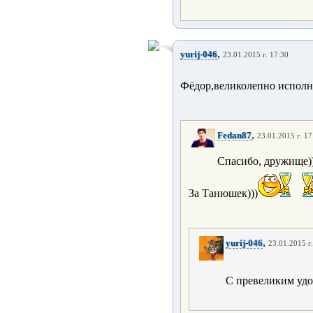
,
yurij-046
23.01.2015 г. 17:30
Фёдор,великолепно исполн
,
Fedan87
23.01.2015 г. 17
Спасибо, дружище)
За Танюшек)))
,
yurij-046
23.01.2015 г
С превеликим удо