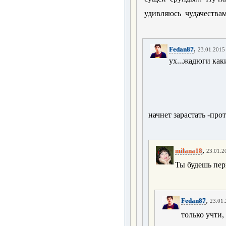
удивляюсь чудачеств
,
Fedan87
23.01.2015 
ух...жадюги каки
начнет зарастать -прот
,
milana18
23.01.2
Ты будешь пе
,
Fedan87
23.01.
только учти,