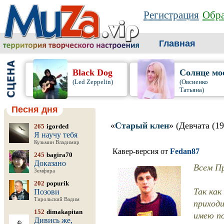
Регистрация
Обра
Главная
Black Dog
Солнце мо
(Led Zeppelin)
(Овсиенко
Татьяна)
Песня дня
«
Старый клен
» (Девчата (19
265
igorded
Я научу тебя
Кузьмин Владимир
Кавер-версия от
Fedan87
245
bagira70
Доказано
Всем Пр
Земфира
202
popurik
Так ка
Позови
Тирольский Вадим
приходи
152
dimakapitan
имею по
Дивись же,