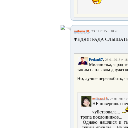
,
milana18
23.01.2015 г. 18:26
ФЕДЯ!!! РАДА СЛЫШАТЬ 
,
Fedan87
23.01.2015 г. 18
Миланочка, я рад те
таким наплывом дружеской
Но, лучше перелюбить, че
,
milana18
23.01.2015 г
НЕ поверишь спец
чуйствовала...
тропа поклонников...
Однако нашлися и так
сущей ерунды... Ну на