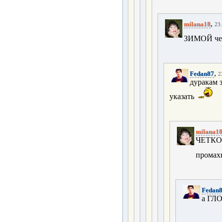
,
milana18
23.
ЗИМОЙ чер
,
Fedan87
2
дуракам з
указать
milana1
ЧЕТКО
промах
Fedan
а ГЛО