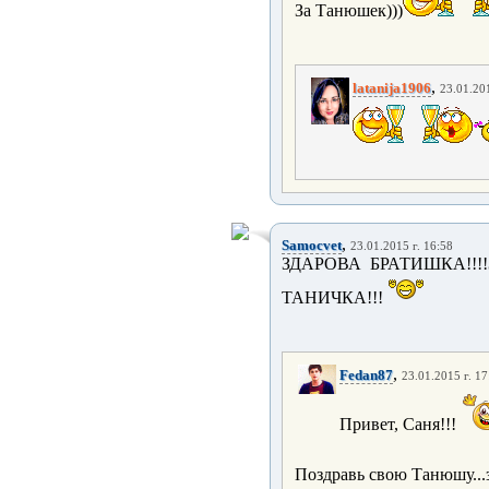
За Танюшек)))
,
latanija1906
23.01.201
,
Samocvet
23.01.2015 г. 16:58
ЗДАРОВА БРАТИШКА!!
ТАНИЧКА!!!
,
Fedan87
23.01.2015 г. 17
Привет, Саня!!!
Поздравь свою Танюшу...з