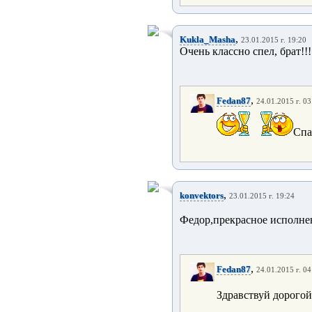
,
Kukla_Masha
23.01.2015 г. 19:20
Очень классно спел, брат!!!
,
Fedan87
24.01.2015 г. 03
Спас
,
konvektors
23.01.2015 г. 19:24
Федор,прекрасное исполне
,
Fedan87
24.01.2015 г. 04
Здравствуй дорогой!