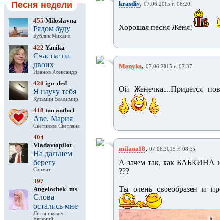
,
Песня недели
krasdiv
07.06.2015 г. 06:20
455
Miloslavna
Хорошая песня Женя!
Рядом буду
Бублик Михаил
422
Yanika
Счастье на
двоих
,
Manyka
07.06.2015 г. 07:37
Иванов Александр
420
igorded
Ой Женечка....Придется пове
Я научу тебя
Кузьмин Владимир
418
tumantho1
Аве, Мария
Светикова Светлана
404
Vladavtopilot
,
milana18
07.06.2015 г. 08:55
На дальнем
берегу
А зачем так, как БАБКИНА и
Сармат
???
397
Ты очень своеобразен и п
Angelochek_ms
Слова
остались мне
Литвинкович
Евгений