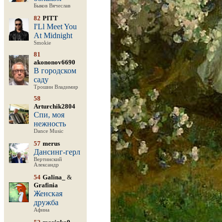
Быков Вячеслав
82
PITT
I'Ll Meet You
At Midnight
Smokie
81
akononov6690
В городском
саду
Трошин Владимир
58
Arturchik2804
Спи, моя
нежность
Dance Music
57
merus
Дансинг-герл
Вертинский
Александр
54
Galina_
&
Grafinia
Женская
дружба
Афина