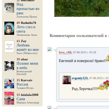
52
marinka9
Над
пропастью во
ржи
Аллегрова Ирина
49
Radmila76
Лето слез и
света
Комментарии пользователей к 
Литвиненко Анна
43
Zay
Любовь
живёт во мне
,
lera_v80
07.06.2015 г. 01:29
Suno (Нейросеть)
39
alsar
Евгений я поверила! браво!!
Позови меня
в небо
Кемеровский
Евгений
,
evgeniy123
07.06.2015 г. 01
35
Karvaiv
Россия
Тальков Игорь
Рад Лерочка!!!!
35
lalalala2000
Саня
Маршал Александр