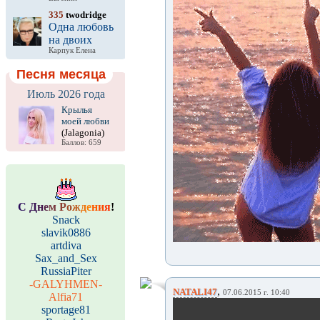
335
twodridge
Одна любовь
на двоих
Карпук Елена
Песня месяца
Июль 2026 года
Крылья
моей любви
(Jalagonia)
Баллов: 659
С
Д
н
е
м
Р
о
ж
д
е
н
и
я
!
Snack
slavik0886
artdiva
Sax_and_Sex
RussiaPiter
-GALYHMEN-
,
NATALI47
07.06.2015 г. 10:40
Alfia71
sportage81