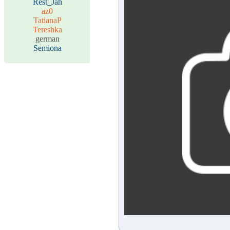
Rest_Jah
az0
TatianaP
Tereshka
german
Semiona