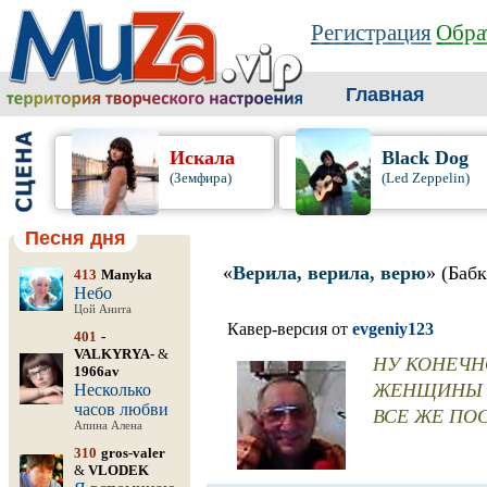
Регистрация
Обра
Главная
Искала
Black Dog
(Земфира)
(Led Zeppelin)
Песня дня
«
Верила, верила, верю
» (Баб
413
Manyka
Небо
Цой Анита
Кавер-версия от
evgeniy123
401
-
VALKYRYA-
&
НУ КОНЕЧН
1966av
ЖЕНЩИНЫ С
Несколько
часов любви
ВСЕ ЖЕ ПОС
Апина Алена
310
gros-valer
&
VLODEK