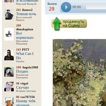
Я вспоминаю
Баллов:
Марский Валерий
00:00
20
261
ifanow2
Темная ночь
Богословский
Никита
209
dimakapitan
Все
нормально
Пресняков
Владимир
165
PITT
What Can I
Do
Smokie
109
Angela1968
Поздно
Бужинская
Екатерина
98
vitgol
Скучаю
Исакова Светлана
86
vas707356
Назову тебя
облаком