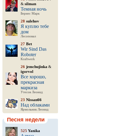
&
silman
Темная ночь
Бернес Марк
28
sulehov
Я куплю тебе
дом
Лесоповал
27
Bet
Wir Sind Das
Roboter
Kraftwerk
26
jemchujinka
&
igorvol
Все хорошо,
прекрасная
маркиза
Утесов Леонид
23
Nissan66
Над облаками
Ярмольник Леонид
Песня недели
525
Yanika
Алмаз