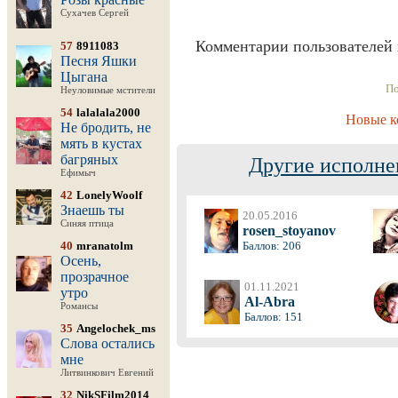
Сухачев Сергей
Комментарии пользователей 
57
8911083
Песня Яшки
Цыгана
По
Неуловимые мстители
54
lalalala2000
Новые к
Не бродить, не
мять в кустах
багряных
Другие исполне
Ефимыч
42
LonelyWoolf
Знаешь ты
20.05.2016
Синяя птица
rosen_stoyanov
40
mranatolm
Баллов: 206
Осень,
прозрачное
01.11.2021
утро
Al-Abra
Романсы
Баллов: 151
35
Angelochek_ms
Слова остались
мне
Литвинкович Евгений
32
NikSFilm2014