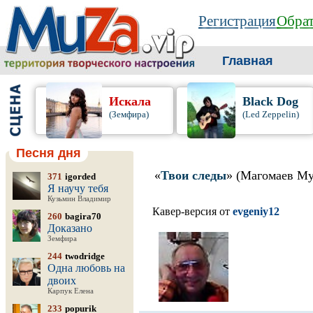
Регистрация
Обрат
Главная
Искала
Black Dog
(Земфира)
(Led Zeppelin)
Песня дня
«
Твои следы
» (Магомаев М
371
igorded
Я научу тебя
Кузьмин Владимир
Кавер-версия от
evgeniy12
260
bagira70
Доказано
Земфира
244
twodridge
Одна любовь на
двоих
Карпук Елена
233
popurik