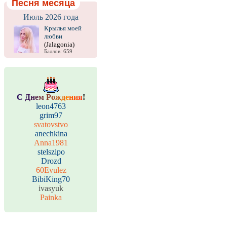
Песня месяца
Июль 2026 года
Крылья моей
любви
(Jalagonia)
Баллов: 659
С
Д
н
е
м
Р
о
ж
д
е
н
и
я
!
leon4763
grim97
svatovstvo
anechkina
Anna1981
stelszipo
Drozd
60Evulez
BibiKing70
ivasyuk
Painka