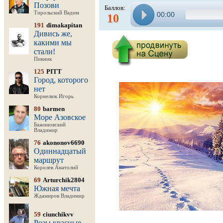
Позови
Баллов:
Тирольский Вадим
00:00
10
191
dimakapitan
Дивись же,
какими мы
стали!
Пикник
125
PITT
Город, которого
нет
Корнелюк Игорь
80
barmen
Море Азовское
Бажиновский
Владимир
76
akononov6690
Одиннадцатый
маршрут
Королев Анатолий
69
Arturchik2804
Южная мечта
Ждамиров Владимир
59
ciunchikvv
Розы красные