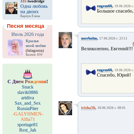
335
twodridge
,
Одна любовь
eugem66
19.06.2026 г.
Большое спасибо,
на двоих
Карпук Елена
Песня месяца
Июль 2026 года
,
userbolm
17.06.2026 г. 23:11
Крылья
моей любви
Великолепно, Евгений!!!
(Jalagonia)
Баллов: 659
,
eugem66
19.06.2026 г.
Спасибо, Юрий!
С
Д
н
е
м
Р
о
ж
д
е
н
и
я
!
Snack
slavik0886
artdiva
Sax_and_Sex
,
irisha56
RussiaPiter
18.06.2026 г. 08:01
-GALYHMEN-
Alfia71
sportage81
Rest_Jah