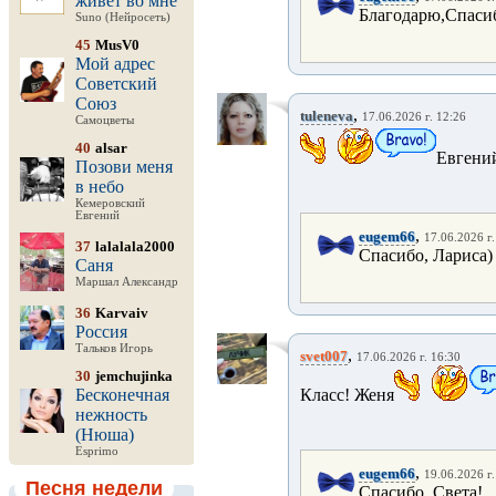
живёт во мне
Благодарю,Спаси
Suno (Нейросеть)
45
MusV0
Мой адрес
Советский
Союз
,
tuleneva
17.06.2026 г. 12:26
Самоцветы
40
alsar
Евгений
Позови меня
в небо
Кемеровский
Евгений
,
eugem66
17.06.2026 г.
37
lalalala2000
Спасибо, Лариса)
Саня
Маршал Александр
36
Karvaiv
Россия
Тальков Игорь
,
svet007
17.06.2026 г. 16:30
30
jemchujinka
Бесконечная
Класс! Женя
нежность
(Нюша)
Esprimo
,
eugem66
19.06.2026 г.
Песня недели
Спасибо, Света!