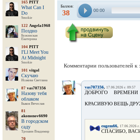
165
PITT
Баллов:
What Can I
00:00
38
Do
Smokie
122
Angela1968
Поздно
Бужинская
Екатерина
104
PITT
I'Ll Meet You
At Midnight
Smokie
Комментарии пользователей к 
101
vitgol
Скучаю
Исакова Светлана
,
vas707356
87
vas707356
17.06.2026 г. 09:57
ДОБРОГО ВРЕМЕНИ
Назову тебя
облаком
КРАСИВУЮ ВЕЩЬ ДРУ
Быков Вячеслав
81
akononov6690
В городском
,
eugem66
саду
17.06.2026 г.
СПАСИБО, ВАС
Трошин Владимир
70