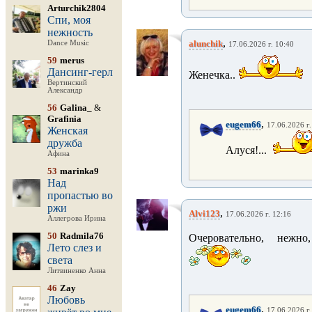
Arturchik2804
Спи, моя
нежность
,
alunchik
Dance Music
17.06.2026 г. 10:40
59
merus
Дансинг-герл
Женечка..
Вертинский
Александр
56
Galina_
&
Grafinia
,
eugem66
17.06.2026 г.
Женская
дружба
Алуся!...
Афина
53
marinka9
Над
пропастью во
ржи
,
Alvi123
17.06.2026 г. 12:16
Аллегрова Ирина
50
Radmila76
Очеровательно, неж
Лето слез и
света
Литвиненко Анна
46
Zay
Любовь
,
eugem66
17.06.2026 г.