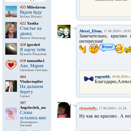
455
Miloslavna
Рядом буду
Бублик Михаил
422
Yanika
Счастье на
,
Alexei_Elena
17.06.2026 г. 18:0
двоих
Замечательно, красиво
Иванов Александр
интересная!
420
igorded
Я научу тебя
Кузьмин Владимир
418
tumantho1
Аве, Мария
Светикова Светлана
,
eugem66
404
19.06.2026 г.
Благодарю,Алексе
Vladavtopilot
На дальнем
берегу
Сармат
397
Angelochek_ms
,
elenaduffy
17.06.2026 г. 21:24
Слова
Ну как же красиво . А пе
остались мне
Литвинкович
Евгений