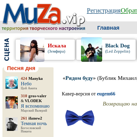
Регистрация
Обрат
Главная
Искала
Black Dog
(Земфира)
(Led Zeppelin)
Песня дня
«
Рядом буду
» (Бублик Михаил
424
Manyka
Небо
Цой Анита
Кавер-версия от
eugem66
310
gros-valer
&
VLODEK
Возвращаю на
Я вспоминаю
Марский Валерий
261
ifanow2
Темная ночь
Богословский
Никита