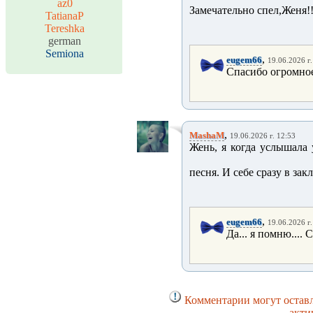
az0
Замечательно спел,Женя!
TatianaP
Tereshka
german
Semiona
,
eugem66
19.06.2026 г.
Спасибо огромно
,
MashaM
19.06.2026 г. 12:53
Жень, я когда услышала у
песня. И себе сразу в за
,
eugem66
19.06.2026 г.
Да... я помню....
Комментарии могут оставл
акти