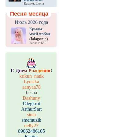
Карпук Елена
Песня месяца
Июль 2026 года
Крылья
моей любви
(Jalagonia)
Баллов: 659
С
Д
н
е
м
Р
о
ж
д
е
н
и
я
!
krikun_natik
Lyusika
aanyaa78
besha
Dashuny
Olegkrot
ArthurSart
sinta
smemuzik
nelly27
89062486105
KisSer