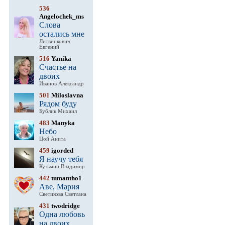
536
Angelochek_ms
Слова
остались мне
Литвинкович
Евгений
516
Yanika
Счастье на
двоих
Иванов Александр
501
Miloslavna
Рядом буду
Бублик Михаил
483
Manyka
Небо
Цой Анита
459
igorded
Я научу тебя
Кузьмин Владимир
442
tumantho1
Аве, Мария
Светикова Светлана
431
twodridge
Одна любовь
на двоих