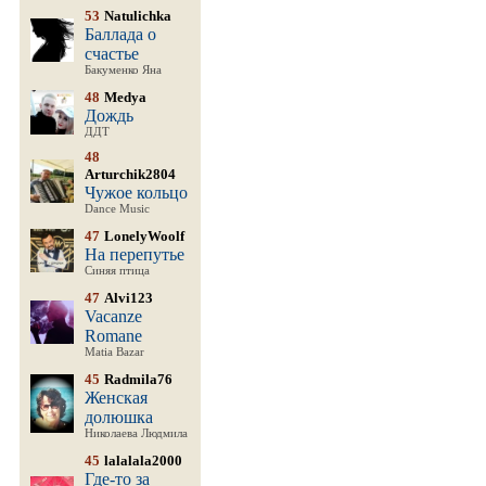
53
Natulichka
Баллада о
счастье
Бакуменко Яна
48
Medya
Дождь
ДДТ
48
Arturchik2804
Чужое кольцо
Dance Music
47
LonelyWoolf
На перепутье
Синяя птица
47
Alvi123
Vacanze
Romane
Matia Bazar
45
Radmila76
Женская
долюшка
Николаева Людмила
45
lalalala2000
Где-то за