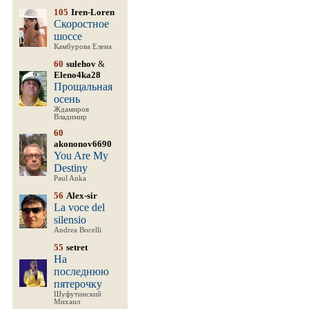
105
Iren-Loren
Скоростное
шоссе
Камбурова Елена
60
sulehov
&
Eleno4ka28
Прощальная
осень
Ждамиров
Владимир
60
akononov6690
You Are My
Destiny
Paul Anka
56
Alex-sir
La voce del
silensio
Andrea Bocelli
55
setret
На
последнюю
пятерочку
Шуфутинский
Михаил