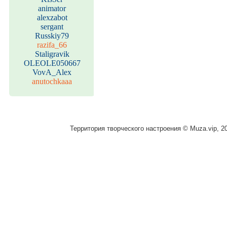
animator
alexzabot
sergant
Russkiy79
razifa_66
Staligravik
OLEOLE050667
VovA_Alex
anutochkaaa
Территория творческого настроения © Muza.vip, 2