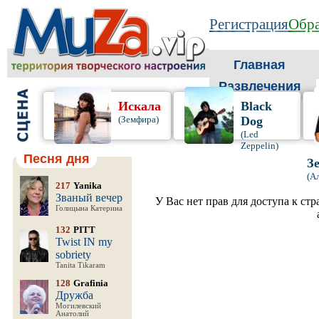
Регистрация
Обра
Главная
Развлечения
Искала
Black
(Земфира)
Dog
(Led
Zeppelin)
Песня дня
З
(А
217
Yanika
Званый вечер
У Вас нет прав для доступа к ст
Голицына Катерина
132
PITT
Twist IN my
sobriety
Tanita Tikaram
128
Grafinia
Дружба
Могилевский
Анатолий