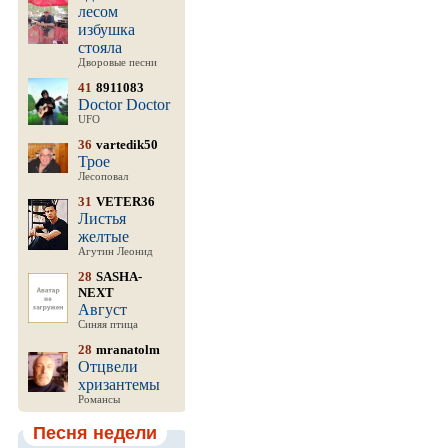
лесом
избушка
стояла
Дворовые песни
41
8911083
Doctor Doctor
UFO
36
vartedik50
Трое
Лесоповал
31
VETER36
Листья
желтые
Агутин Леонид
28
SASHA-
NEXT
Август
Синяя птица
28
mranatolm
Отцвели
хризантемы
Романсы
Песня недели