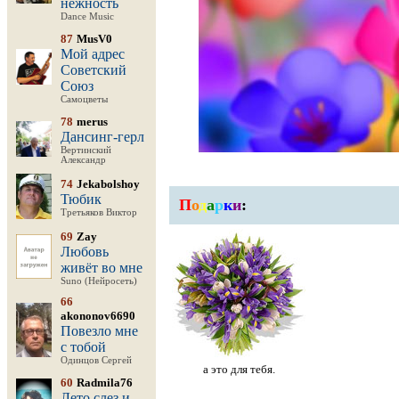
нежность
Dance Music
87
MusV0
Мой адрес
Советский
Союз
Самоцветы
78
merus
Дансинг-герл
Вертинский
Александр
74
Jekabolshoy
Тюбик
П
о
д
а
р
к
и
:
Третьяков Виктор
69
Zay
Любовь
живёт во мне
Suno (Нейросеть)
66
akononov6690
Повезло мне
с тобой
Одинцов Сергей
а это для тебя.
60
Radmila76
Лето слез и