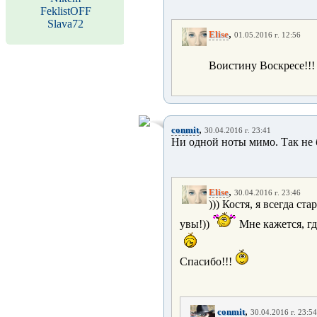
FeklistOFF
Slava72
,
Elise
01.05.2016 г. 12:56
Воистину Воскресе!!
,
conmit
30.04.2016 г. 23:41
Ни одной ноты мимо. Так не 
,
Elise
30.04.2016 г. 23:46
))) Костя, я всегда ст
увы!))
Мне кажется, гд
Спасибо!!!
,
conmit
30.04.2016 г. 23:54