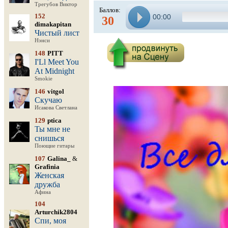
Трегубов Виктор
Баллов:
152
00:00
30
dimakapitan
Чистый лист
Нэнси
148
PITT
I'Ll Meet You
At Midnight
Smokie
146
vitgol
Скучаю
Исакова Светлана
129
ptica
Ты мне не
снишься
Поющие гитары
107
Galina_
&
Grafinia
Женская
дружба
Афина
104
Arturchik2804
Спи, моя