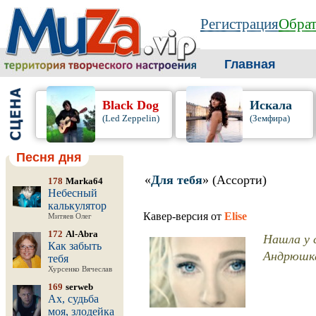
Регистрация
Обрат
Главная
Black Dog
Искала
(Led Zeppelin)
(Земфира)
Песня дня
«
Для тебя
» (Ассорти)
178
Marka64
Небесный
калькулятор
Кавер-версия от
Elise
Митяев Олег
172
Al-Abra
Нашла у с
Как забыть
Андрюшка
тебя
Хурсенко Вячеслав
169
serweb
Ах, судьба
моя, злодейка