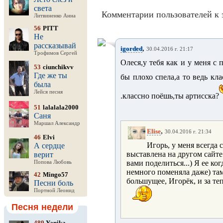
света
Комментарии пользователей к 
Литвиненко Анна
56
PITT
Не
рассказывай
,
igorded
30.04.2016 г. 21:17
Трофимов Сергей
Олеся,у тебя как и у меня с
53
ciunchikvv
Где же ты
бы плохо спела,а то ведь кл
была
Лейся песня
.классно поёшь,ты артисска?
51
lalalala2000
Саня
Маршал Александр
,
Elise
30.04.2016 г. 21:34
46
Elvi
Игорь, у меня всегда 
А сердце
выставлена на другом сайте
верит
вами поделиться...) Я ее ко
Попова Любовь
немного поменяла даже) та
42
Mingo57
большущее, Игорёк, и за теп
Песни боль
Портной Леонид
Песня недели
489
Yanika