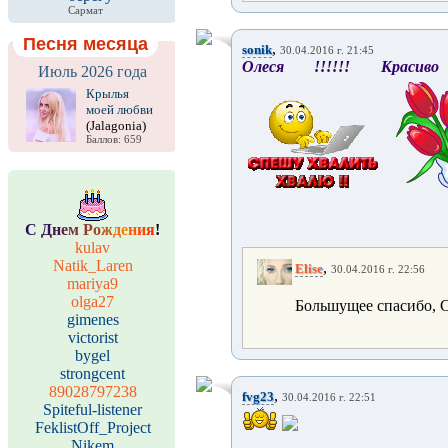
Сармат
Песня месяца
,
sonik
30.04.2016 г. 21:45
Олеся !!!!!! Красиво п
Июль 2026 года
Крылья
моей любви
(Jalagonia)
Баллов: 659
С
Д
н
е
м
Р
о
ж
д
е
н
и
я
!
kulav
Natik_Laren
,
Elise
30.04.2016 г. 22:56
mariya9
olga27
Большущее спасибо, С
gimenes
victorist
bygel
strongcent
89028797238
,
fvg23
30.04.2016 г. 22:51
Spiteful-listener
FeklistOff_Project
Nikem