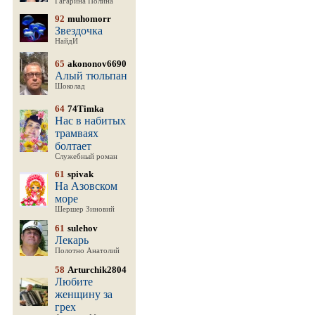
Гагарина Полина
92
muhomorr
Звездочка
НайдИ
65
akononov6690
Алый тюльпан
Шоколад
64
74Timka
Нас в набитых
трамваях
болтает
Служебный роман
61
spivak
На Азовском
море
Шершер Зиновий
61
sulehov
Лекарь
Полотно Анатолий
58
Arturchik2804
Любите
женщину за
грех