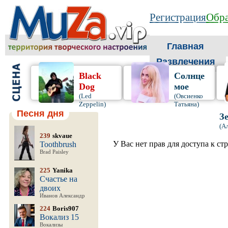
Регистрация
Обра
Главная
Развлечения
Black
Солнце
Dog
мое
(Led
(Овсиенко
Zeppelin)
Татьяна)
Песня дня
З
(А
239
skvaue
У Вас нет прав для доступа к ст
Toothbrush
Brad Paisley
225
Yanika
Счастье на
двоих
Иванов Александр
224
Boris907
Вокализ 15
Вокализы