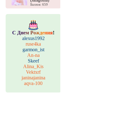
(Jalagonia)
Баллов: 659
С
Д
н
е
м
Р
о
ж
д
е
н
и
я
!
alexus1992
ruse4ka
garmon_ist
An-na
Skeef
Alina_Kis
Vektxrf
janinajanina
aqva-100