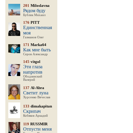
201
Miloslavna
Рядом буду
Бублик Михаил
176
PITT
Единственная
моя
Газманов Олег
171
Marka64
Как мне быть
Серов Александр
145
vitgol
Эти глаза
напротив
Ободзинский
Валерий
137
Al-Abra
Светит луна
Хурсенко Вячеслав
133
dimakapitan
Скрипач
Кобяков Аркадий
119
RUSSMIR
Отпусти меня