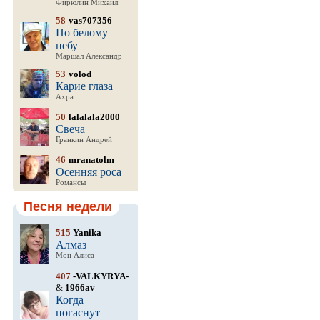
Фирюлин Михаил
58
vas707356
По белому
небу
Маршал Александр
53
volod
Карие глаза
Ахра
50
lalalala2000
Свеча
Гранкин Андрей
46
mranatolm
Осенняя роса
Романсы
Песня недели
515
Yanika
Алмаз
Мон Алиса
407
-VALKYRYA-
&
1966av
Когда
погаснут