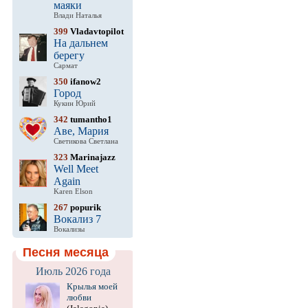
маяки
Влади Наталья
399
Vladavtopilot
На дальнем
берегу
Сармат
350
ifanow2
Город
Кукин Юрий
342
tumantho1
Аве, Мария
Светикова Светлана
323
Marinajazz
Well Meet
Again
Karen Elson
267
popurik
Вокализ 7
Вокализы
Песня месяца
Июль 2026 года
Крылья моей
любви