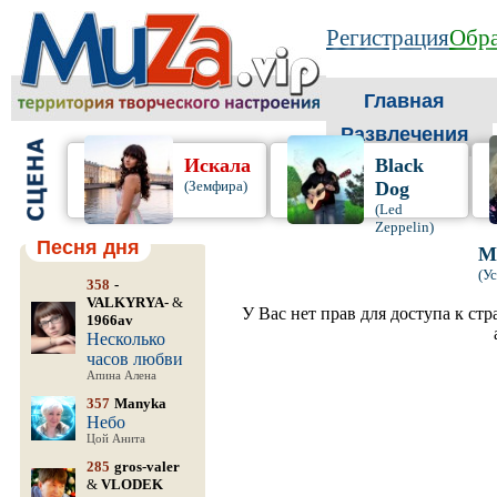
Регистрация
Обра
Главная
Развлечения
Искала
Black
(Земфира)
Dog
(Led
Zeppelin)
Песня дня
М
(У
358
-
VALKYRYA-
&
У Вас нет прав для доступа к ст
1966av
Несколько
часов любви
Апина Алена
357
Manyka
Небо
Цой Анита
285
gros-valer
&
VLODEK