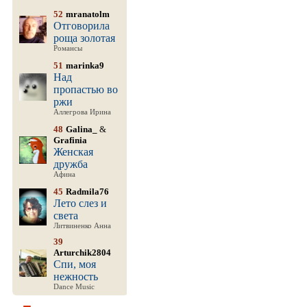
52
mranatolm
Отговорила
роща золотая
Романсы
51
marinka9
Над
пропастью во
ржи
Аллегрова Ирина
48
Galina_
&
Grafinia
Женская
дружба
Афина
45
Radmila76
Лето слез и
света
Литвиненко Анна
39
Arturchik2804
Спи, моя
нежность
Dance Music