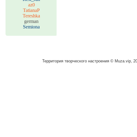
az0
TatianaP
Tereshka
german
Semiona
Территория творческого настроения © Muza.vip, 2