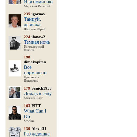
Я вспоминаю
Марский Валерий
235
igornov
Танцуй,
девочка
Шкитун Юрий
224
ifanow2
Темная ночь
Богословский
Никита
198
dimakapitan
Все
нормально
Пресняков
Владимир
179
Sanich1958
Дождь в саду
Митяев Олег
163
PITT
What Can I
Do
Smokie
130
Alex-s51
Раз ладошка