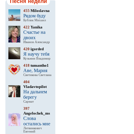
Песня недели
455
Miloslavna
Рядом буду
Бублик Михаил
422
Yanika
Счастье на
двоих
Иванов Александр
420
igorded
Я научу тебя
Кузьмин Владимир
418
tumantho1
Аве, Мария
Светикова Светлана
404
Vladavtopilot
На дальнем
берегу
Сармат
397
Angelochek_ms
Слова
остались мне
Литвинкович
Евгений