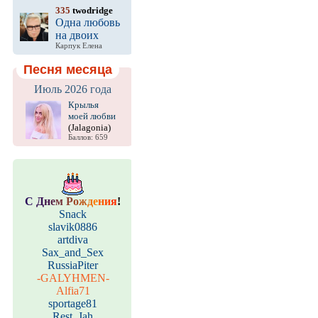
335
twodridge
Одна любовь
на двоих
Карпук Елена
Песня месяца
Июль 2026 года
Крылья
моей любви
(Jalagonia)
Баллов: 659
С
Д
н
е
м
Р
о
ж
д
е
н
и
я
!
Snack
slavik0886
artdiva
Sax_and_Sex
RussiaPiter
-GALYHMEN-
Alfia71
sportage81
Rest_Jah