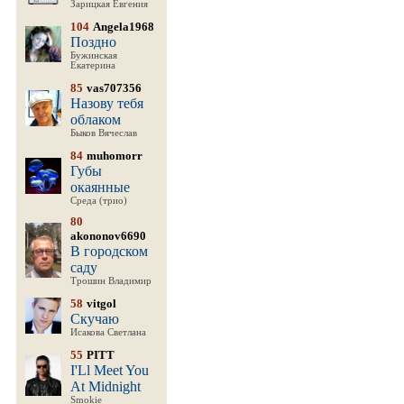
Зарицкая Евгения
104
Angela1968
Поздно
Бужинская
Екатерина
85
vas707356
Назову тебя
облаком
Быков Вячеслав
84
muhomorr
Губы
окаянные
Среда (трио)
80
akononov6690
В городском
саду
Трошин Владимир
58
vitgol
Скучаю
Исакова Светлана
55
PITT
I'Ll Meet You
At Midnight
Smokie