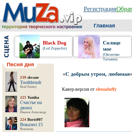
Регистрация
Обрат
Главная
Black Dog
Солнце
(Led Zeppelin)
мое
(Овсиенко
Татьяна)
Песня дня
«
С добрым утром, любимая
239
skvaue
Toothbrush
Brad Paisley
Кавер-версия от
elenaduffy
225
Yanika
Счастье на
двоих
Иванов Александр
224
Boris907
Вокализ 15
Вокализы