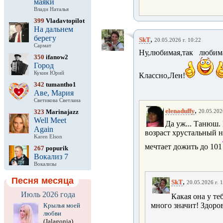
маяки
Влади Наталья
399
Vladavtopilot
На дальнем
берегу
,
SkT
20.05.2026 г. 10:22
Сармат
Ну,любимая,так любим
350
ifanow2
Город
Кукин Юрий
Классно,Лен!
342
tumantho1
Аве, Мария
Светикова Светлана
,
elenaduffy
323
Marinajazz
20.05.202
Well Meet
Да уж... Танюш.
Again
возраст хрустальный н
Karen Elson
мечтает дожить до 101
267
popurik
Вокализ 7
Вокализы
Песня месяца
,
SkT
20.05.2026 г. 
Июль 2026 года
Какая она у те
много значит! Здоров
Крылья моей
любви
(Jalagonia)