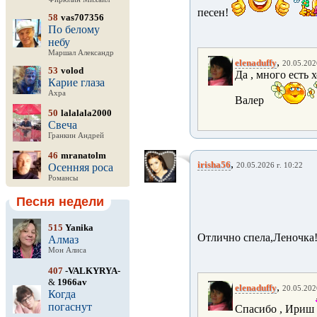
песен!
58
vas707356
По белому
небу
Маршал Александр
,
elenaduffy
20.05.202
53
volod
Да , много есть 
Карие глаза
Ахра
Валер
50
lalalala2000
Свеча
Гранкин Андрей
46
mranatolm
,
irisha56
Осенняя роса
20.05.2026 г. 10:22
Романсы
Песня недели
515
Yanika
Отлично спела,Леночка!
Алмаз
Мон Алиса
407
-VALKYRYA-
&
1966av
,
elenaduffy
20.05.202
Когда
погаснут
Спасибо , Ириш