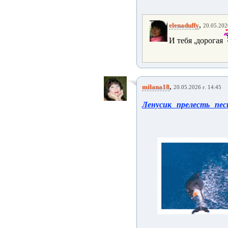
,
elenaduffy
20.05.202
И тебя ,дорогая
,
milana18
20.05.2026 г. 14:45
Ленусик прелесть пе