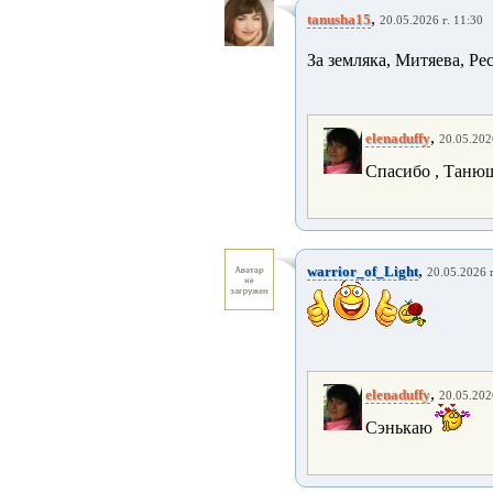
,
tanusha15
20.05.2026 г. 11:30
За земляка, Митяева, Ре
,
elenaduffy
20.05.202
Спасибо , Таню
,
warrior_of_Light
20.05.2026 г
,
elenaduffy
20.05.202
Сэнькаю