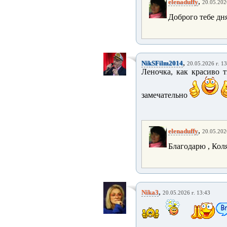
,
elenaduffy
20.05.202
Доброго тебе дн
,
NikSFilm2014
20.05.2026 г. 1
Леночка, как красиво 
замечательно
,
elenaduffy
20.05.202
Благодарю , Кол
,
Nika3
20.05.2026 г. 13:43