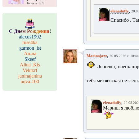
Баллов: 659
,
elenaduffy
20.05
Спасибо , Та
С
Д
н
е
м
Р
о
ж
д
е
н
и
я
!
alexus1992
ruse4ka
garmon_ist
An-na
,
Marinajazz
20.05.2026 г. 10:44
Skeef
Alina_Kis
Леночка, очень по
Vektxrf
janinajanina
тебя митяевская нетленк
aqva-100
,
elenaduffy
20.05.202
Мариш, я люблю 