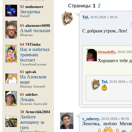
Страницы:
1
2
92
muhomorr
Звездочка
,
НайдИ
Tol
20.05.2026 г. 09:31
65
akononov6690
Алый тюльпан
С добрым утром, Лен!
Шоколад
64
74Timka
Нас в набитых
,
elenaduffy
20.05.202
трамваях
болтает
Хорошего тебе дн
Служебный роман
61
spivak
На Азовском
,
Tol
море
20.05.2026 г. 1
Шершер Зиновий
61
sulehov
Лекарь
Полотно Анатолий
58
Arturchik2804
Любите
,
v_solovey
20.05.2026 г. 09:59
женщину за
Леночка, люблю Митяе
грех
Фирюлин Михаил