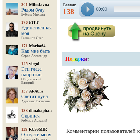
201
Miloslavna
Баллов:
00:00
Рядом буду
138
Бублик Михаил
176
PITT
Единственная
моя
Газманов Олег
171
Marka64
Как мне быть
Серов Александр
П
о
д
а
р
к
и
:
145
vitgol
Эти глаза
напротив
Ободзинский
Валерий
137
Al-Abra
Светит луна
Хурсенко Вячеслав
133
dimakapitan
Скрипач
Кобяков Аркадий
119
RUSSMIR
Комментарии пользователей к
Отпусти меня
Гагарина Полина