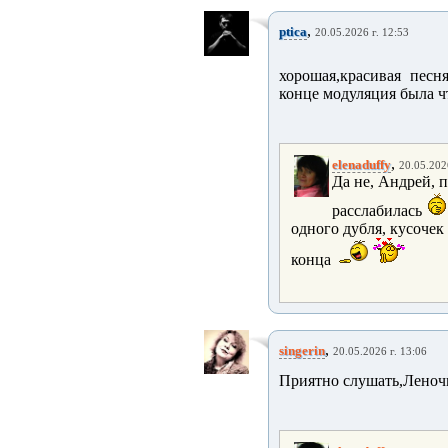
,
ptica
20.05.2026 г. 12:53
хорошая,красивая песн
конце модуляция была чт
,
elenaduffy
20.05.202
Да не, Андрей, п
расслабилась
одного дубля, кусочек
конца
,
singerin
20.05.2026 г. 13:06
Приятно слушать,Леноч