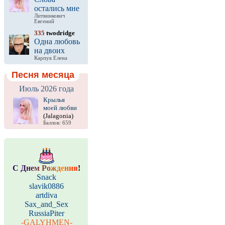
остались мне
Литвинкович
Евгений
335
twodridge
Одна любовь
на двоих
Карпук Елена
Песня месяца
Июль 2026 года
Крылья
моей любви
(Jalagonia)
Баллов: 659
С
Д
н
е
м
Р
о
ж
д
е
н
и
я
!
Snack
slavik0886
artdiva
Sax_and_Sex
RussiaPiter
-GALYHMEN-