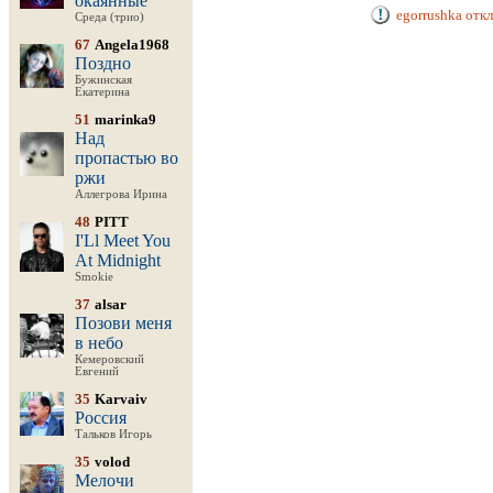
окаянные
egorrushka отк
Среда (трио)
67
Angela1968
Поздно
Бужинская
Екатерина
51
marinka9
Над
пропастью во
ржи
Аллегрова Ирина
48
PITT
I'Ll Meet You
At Midnight
Smokie
37
alsar
Позови меня
в небо
Кемеровский
Евгений
35
Karvaiv
Россия
Тальков Игорь
35
volod
Мелочи