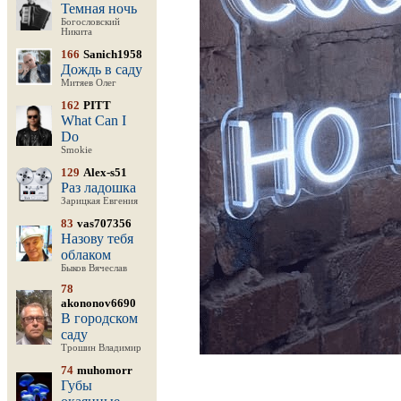
Темная ночь
Богословский
Никита
166
Sanich1958
Дождь в саду
Митяев Олег
162
PITT
What Can I
Do
Smokie
129
Alex-s51
Раз ладошка
Зарицкая Евгения
83
vas707356
Назову тебя
облаком
Быков Вячеслав
78
akononov6690
В городском
саду
Трошин Владимир
74
muhomorr
Губы