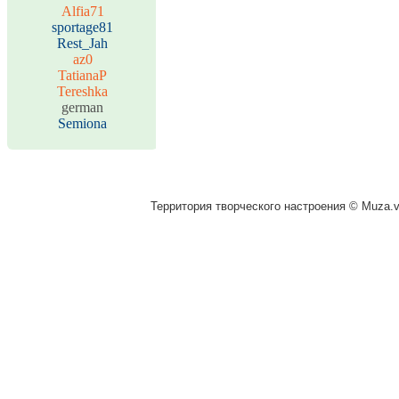
Alfia71
sportage81
Rest_Jah
az0
TatianaP
Tereshka
german
Semiona
Территория творческого настроения © Muza.vi