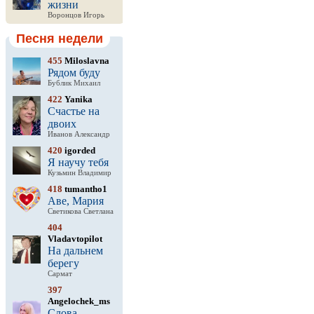
жизни
Воронцов Игорь
Песня недели
455
Miloslavna
Рядом буду
Бублик Михаил
422
Yanika
Счастье на
двоих
Иванов Александр
420
igorded
Я научу тебя
Кузьмин Владимир
418
tumantho1
Аве, Мария
Светикова Светлана
404
Vladavtopilot
На дальнем
берегу
Сармат
397
Angelochek_ms
Слова