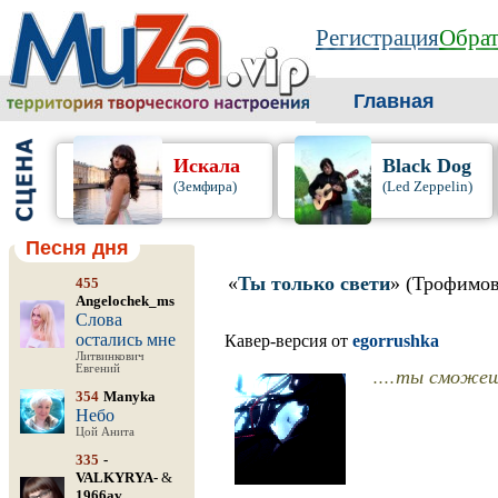
Регистрация
Обрат
Главная
Искала
Black Dog
(Земфира)
(Led Zeppelin)
Песня дня
«
Ты только свети
» (Трофимов
455
Angelochek_ms
Слова
остались мне
Кавер-версия от
egorrushka
Литвинкович
Евгений
....ты сможешь
354
Manyka
Небо
Цой Анита
335
-
VALKYRYA-
&
1966av