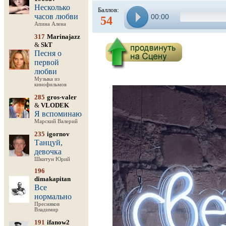
Несколько
Баллов:
часов любви
00:00
54
Апина Алена
317
Marinajazz
&
SkT
Песня о
первой
любви
Музыка из
кинофильмов
285
gros-valer
&
VLODEK
Я вспоминаю
Марский Валерий
235
igornov
Танцуй,
девочка
Шкитун Юрий
196
dimakapitan
Все
нормально
Пресняков
Владимир
191
ifanow2