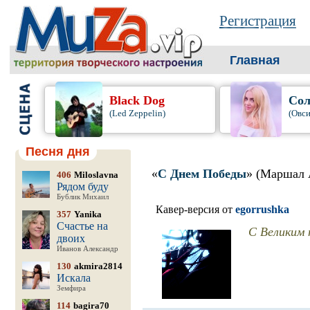
Регистрация
Главная
Black Dog
Сол
(Led Zeppelin)
(Овси
Песня дня
«
С Днем Победы
» (Маршал 
406
Miloslavna
Рядом буду
Бублик Михаил
Кавер-версия от
egorrushka
357
Yanika
Счастье на
С Великим 
двоих
Иванов Александр
130
akmira2814
Искала
Земфира
114
bagira70