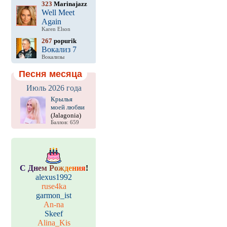
323
Marinajazz
Well Meet
Again
Karen Elson
267
popurik
Вокализ 7
Вокализы
Песня месяца
Июль 2026 года
Крылья
моей любви
(Jalagonia)
Баллов: 659
С
Д
н
е
м
Р
о
ж
д
е
н
и
я
!
alexus1992
ruse4ka
garmon_ist
An-na
Skeef
Alina_Kis