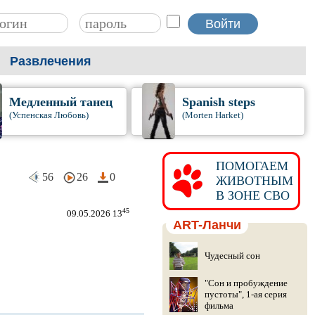
Развлечения
Медленный танец
Spanish steps
(Успенская Любовь)
(Morten Harket)
ПОМОГАЕМ
56
26
0
ЖИВОТНЫМ
В ЗОНЕ СВО
45
09.05.2026 13
ART-Ланчи
Чудесный сон
"Сон и пробуждение
пустоты", 1-ая серия
фильма