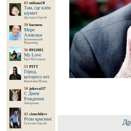
63
milana18
Там, где клён
шумит
Дроздов Сергей
59
barmen
Море
Азовское
Бажиновский
Владимир
56
8911083
My Love
Paul McCartney
55
PITT
Город,
которого нет
Корнелюк Игорь
50
jukovai37
С Днем
Рождения
Авторские
42
ciunchikvv
Розы красные
Др
Сухачев Сергей