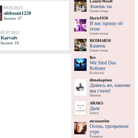
LonelyWoolf
Знаешь ты
09.05.2015
Синяя птица
alekssan1220
Haris1958
Баллов: 37
И вас прошу об
этом
05.07.2013
Синяя птица
Karvaiv
BEDHAR58
Баллов: 19
Камень
Синяя птица
Bet
Wir Sind Das
Roboter
Kraftwerk
dimakapitan
Дивись же, какими
мы стали!
Пикник
ARAKS
Дым
Алиса
mranatolm
Осень, прозрачное
утро
Романсы