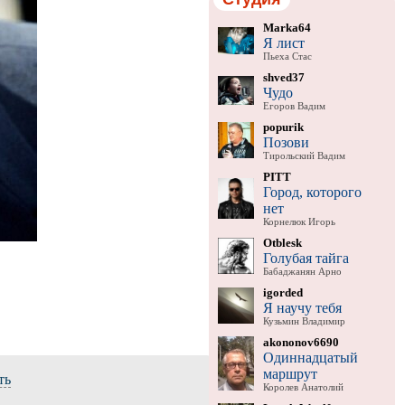
Marka64
Я лист
Пьеха Стас
shved37
Чудо
Егоров Вадим
popurik
Позови
Тирольский Вадим
PITT
Город, которого
нет
Корнелюк Игорь
Otblesk
Голубая тайга
Бабаджанян Арно
igorded
Я научу тебя
Кузьмин Владимир
akononov6690
Одиннадцатый
маршрут
ть
Королев Анатолий