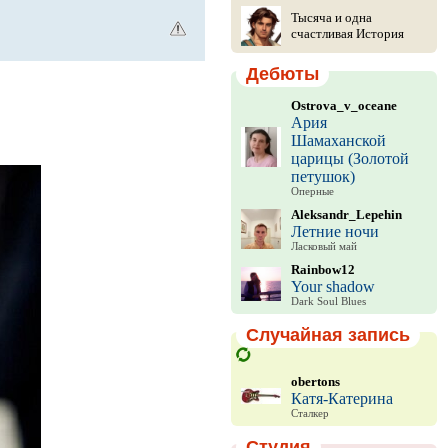
Тысяча и одна
счастливая История
Дебюты
Ostrova_v_oceane
Ария
Шамаханской
царицы (Золотой
петушок)
Оперные
Aleksandr_Lepehin
Летние ночи
Ласковый май
Rainbow12
Your shadow
Dark Soul Blues
Случайная запись
obertons
Катя-Катерина
Сталкер
Студия