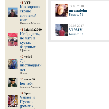
41
VYP
09.05.2018
Как хорошо в
mranatolm
стране
Баллов: 71
советской
жить
Кочетков Михаил
09.05.2017
41
lalalala2000
V1961V
Не бродить,
Баллов: 37
не мять в
кустах
багряных
Ефимыч
40
volod
До
шестнадцати
лет
Пламя
35
sever56
Без тебя
Хоралов Аркадий
34
Spev
Чапаев и
Пустота
(роман)