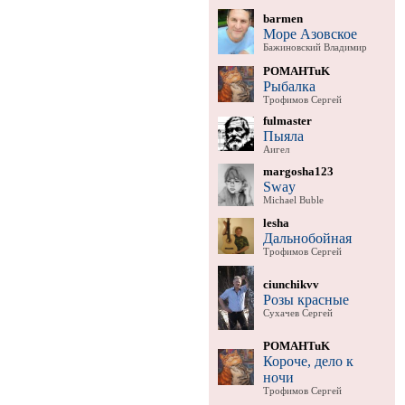
barmen
Море Азовское
Бажиновский Владимир
POMAHTuK
Рыбалка
Трофимов Сергей
fulmaster
Пыяла
Аигел
margosha123
Sway
Michael Buble
lesha
Дальнобойная
Трофимов Сергей
ciunchikvv
Розы красные
Сухачев Сергей
POMAHTuK
Короче, дело к
ночи
Трофимов Сергей