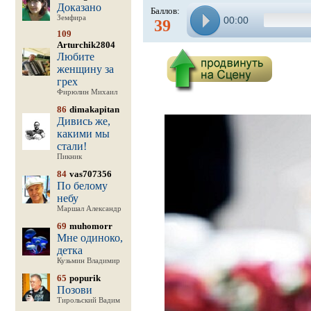
Доказано
Баллов:
Земфира
00:00
39
109
Arturchik2804
Любите
женщину за
грех
Фирюлин Михаил
86
dimakapitan
Дивись же,
какими мы
стали!
Пикник
84
vas707356
По белому
небу
Маршал Александр
69
muhomorr
Мне одиноко,
детка
Кузьмин Владимир
65
popurik
Позови
Тирольский Вадим