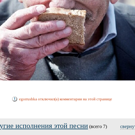
egorrushka отключил(а) комментарии на этой странице
угие исполнения этой песни
(всего 7)
сверну