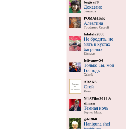
bagira70
Доказано
Земфира
POMAHTuK
Алевтина
Трофимов Сергей
lalalala2000
Не бродить, не
мять в кустах
багряных
Ефимыч
felivanov54
Только Ты, мой
Господь
XakeR
ARAKS
Стой
Жека
NikSFilm2014
&
silman
Темная ночь
Бернес Марк
gdi1960
Haniguna shel