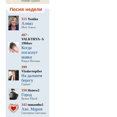
Разные судьбы
Песня недели
515
Yanika
Алмаз
Мон Алиса
407
-
VALKYRYA-
&
1966av
Когда
погаснут
маяки
Влади Наталья
399
Vladavtopilot
На дальнем
берегу
Сармат
350
ifanow2
Город
Кукин Юрий
342
tumantho1
Аве, Мария
Светикова Светлана