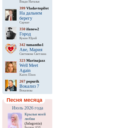
Влади Наталья
399
Vladavtopilot
На дальнем
берегу
Сармат
350
ifanow2
Город
Кукин Юрий
342
tumantho1
Аве, Мария
Светикова Светлана
323
Marinajazz
Well Meet
Again
Karen Elson
267
popurik
Вокализ 7
Вокализы
Песня месяца
Июль 2026 года
Крылья моей
любви
(Jalagonia)
Баллов: 659