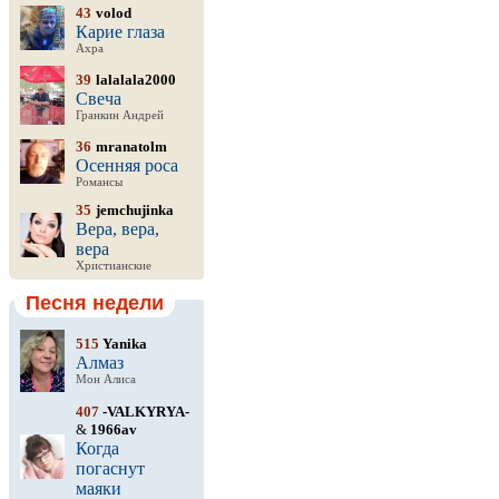
43
volod
Карие глаза
Ахра
39
lalalala2000
Свеча
Гранкин Андрей
36
mranatolm
Осенняя роса
Романсы
35
jemchujinka
Вера, вера,
вера
Христианские
Песня недели
515
Yanika
Алмаз
Мон Алиса
407
-VALKYRYA-
&
1966av
Когда
погаснут
маяки