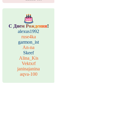
С
Д
н
е
м
Р
о
ж
д
е
н
и
я
!
alexus1992
ruse4ka
garmon_ist
An-na
Skeef
Alina_Kis
Vektxrf
janinajanina
aqva-100