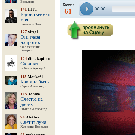
Вокализы
Баллов:
00:00
141
PITT
61
Единственная
моя
Газманов Олег
127
vitgol
Эти глаза
напротив
Ободзинский
Валерий
124
dimakapitan
Скрипач
Кобяков Аркадий
115
Marka64
Как мне быть
Серов Александр
105
Yanika
Счастье на
двоих
Иванов Александр
96
Al-Abra
Светит луна
Хурсенко Вячеслав
88
muhomorr