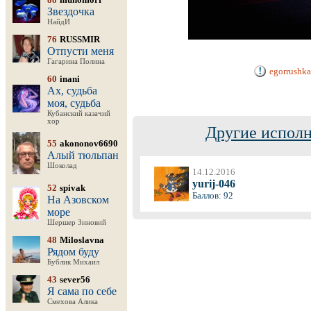
Звездочка
НайдИ
76
RUSSMIR
Отпусти меня
Гагарина Полина
egorrushk
60
inani
Ах, судьба
моя, судьба
Кубанский казачий
хор
Другие исполн
55
akononov6690
Алый тюльпан
Шоколад
14.12.2016
yurij-046
52
spivak
Баллов: 92
На Азовском
море
Шершер Зиновий
48
Miloslavna
Рядом буду
Бублик Михаил
43
sever56
Я сама по себе
Смехова Алика