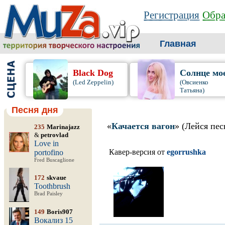
Регистрация
Обра
Главная
Black Dog
Солнце мо
(Led Zeppelin)
(Овсиенко
Татьяна)
Песня дня
«
Качается вагон
» (Лейся пес
235
Marinajazz
&
petrovlad
Love in
Кавер-версия от
egorrushka
portofino
Fred Buscaglione
172
skvaue
Toothbrush
Brad Paisley
149
Boris907
Вокализ 15