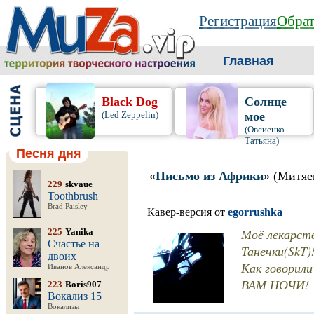
Регистрация
Обрат
Главная
Black Dog
Солнце
(Led Zeppelin)
мое
(Овсиенко
Татьяна)
Песня дня
«
Письмо из Африки
» (Митяе
229
skvaue
Toothbrush
Brad Paisley
Кавер-версия от
egorrushka
Моё лекарств
225
Yanika
Счастье на
Танечки(SkT)
двоих
Как говорил
Иванов Александр
ВАМ НОЧИ!
223
Boris907
Вокализ 15
Вокализы