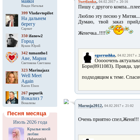
маяки
,
Swetlanka
04.02.2017 г. 20:16
Влади Наталья
Пишу с другого компа...плее
399
Vladavtopilot
Люблю эту песню у Митяя...
На дальнем
Думаю, твой заказ прийд
берегу
Сармат
Женечка..!!!!
350
ifanow2
Город
Кукин Юрий
342
tumantho1
,
egorrushka
04.02.2017 г. 
Аве, Мария
Ооооочень актуальна
Светикова Светлана
Бори(8911083). Правда, зд
323
Marinajazz
Well Meet
подходящим к теме. Спасиб
Again
Karen Elson
267
popurik
Вокализ 7
Вокализы
,
Marusja2012
04.02.2017 г. 21:02
Песня месяца
Очень приятно спел,Женя!!!
Июль 2026 года
Крылья моей
любви
(Jalagonia)