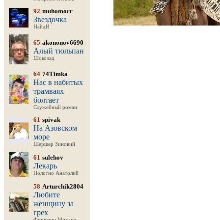
92
muhomorr
Звездочка
НайдИ
65
akononov6690
Алый тюльпан
Шоколад
64
74Timka
Нас в набитых
трамваях
болтает
Служебный роман
61
spivak
На Азовском
море
Шершер Зиновий
61
sulehov
Лекарь
Полотно Анатолий
58
Arturchik2804
Любите
женщину за
грех
Фирюлин Михаил