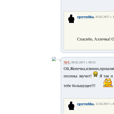
,
egorrushka
05.02.2017 г. 
Спасибо, Аллочка! О
,
SkT
09.02.2017 г. 09:53
Ой,Женечка,извини,прошля
песенка звучит!
Я так и
тебе большущее!!!
,
egorrushka
12.02.2017 г. 