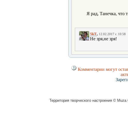
Я рад, Танечка, что 
,
SkT
12.02.2017 г. 10:58
Не зря,не зря!
Комментарии могут остав
акт
Зарег
Территория творческого настроения © Muza.v