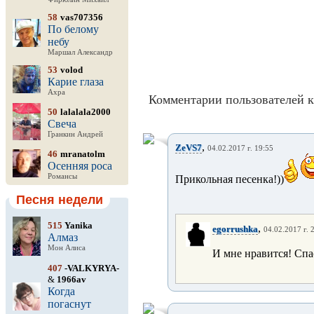
58
vas707356
По белому
небу
Маршал Александр
53
volod
Карие глаза
Ахра
Комментарии пользователей к
50
lalalala2000
Свеча
Гранкин Андрей
,
ZeVS7
04.02.2017 г. 19:55
46
mranatolm
Осенняя роса
Романсы
Прикольная песенка!))
Песня недели
515
Yanika
,
egorrushka
04.02.2017 г. 
Алмаз
Мон Алиса
И мне нравится! Спа
407
-VALKYRYA-
&
1966av
Когда
погаснут