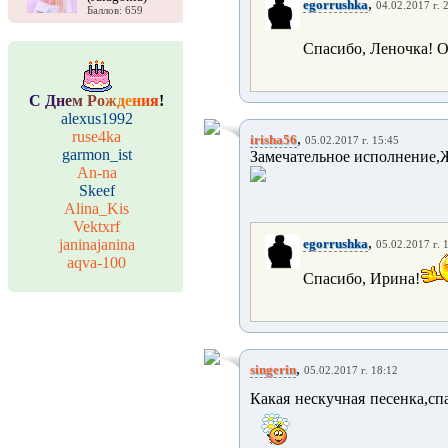
,
egorrushka
04.02.2017 г. 
Баллов: 659
Спасибо, Леночка! О
С
Д
н
е
м
Р
о
ж
д
е
н
и
я
!
alexus1992
ruse4ka
,
irisha56
05.02.2017 г. 15:45
garmon_ist
Замечательное исполнение,Ж
An-na
Skeef
Alina_Kis
Vektxrf
,
janinajanina
egorrushka
05.02.2017 г. 
aqva-100
Спасибо, Ирина!
,
singerin
05.02.2017 г. 18:12
Какая нескучная песенка,сп