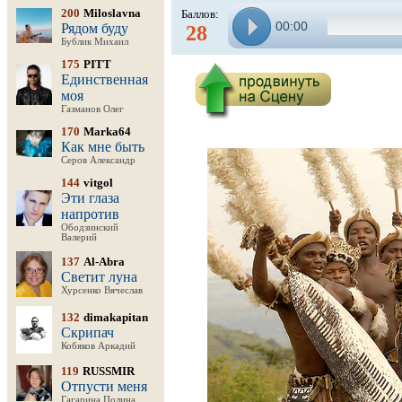
200
Miloslavna
Баллов:
00:00
Рядом буду
28
Бублик Михаил
175
PITT
Единственная
моя
Газманов Олег
170
Marka64
Как мне быть
Серов Александр
144
vitgol
Эти глаза
напротив
Ободзинский
Валерий
137
Al-Abra
Светит луна
Хурсенко Вячеслав
132
dimakapitan
Скрипач
Кобяков Аркадий
119
RUSSMIR
Отпусти меня
Гагарина Полина