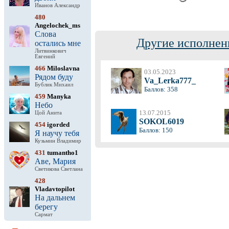
Иванов Александр
480
Angelochek_ms
Слова
Другие исполнен
остались мне
Литвинкович
Евгений
466
Miloslavna
03.05.2023
Рядом буду
Va_Lerka777_
Бублик Михаил
Баллов: 358
459
Manyka
Небо
13.07.2015
Цой Анита
SOKOL6019
454
igorded
Баллов: 150
Я научу тебя
Кузьмин Владимир
431
tumantho1
Аве, Мария
Светикова Светлана
428
Vladavtopilot
На дальнем
берегу
Сармат