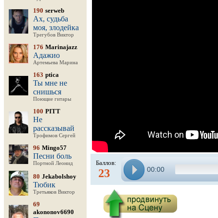
190
serweb
Ах, судьба
моя, злодейка
Трегубов Виктор
176
Marinajazz
Адажио
Артемьева Марина
163
ptica
Ты мне не
снишься
Поющие гитары
100
PITT
Не
рассказывай
Трофимов Сергей
96
Mingo57
Песни боль
Баллов:
Портной Леонид
00:00
23
80
Jekabolshoy
Тюбик
Третьяков Виктор
69
akononov6690