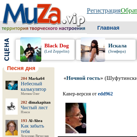
Регистрация
Обрат
Главная
Black Dog
Искала
(Led Zeppelin)
(Земфира)
Песня дня
«
Ночной гость
» (Шуфутинск
204
Marka64
Небесный
калькулятор
Кавер-версия от
edd962
Митяев Олег
202
dimakapitan
Чистый лист
Нэнси
193
Al-Abra
Как забыть
тебя
Хурсенко Вячеслав