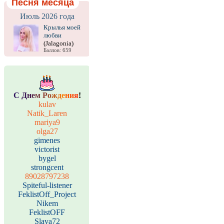
Песня месяца
Июль 2026 года
Крылья моей
любви
(Jalagonia)
Баллов: 659
С
Д
н
е
м
Р
о
ж
д
е
н
и
я
!
kulav
Natik_Laren
mariya9
olga27
gimenes
victorist
bygel
strongcent
89028797238
Spiteful-listener
FeklistOff_Project
Nikem
FeklistOFF
Slava72