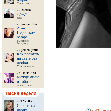
Синяя птица
29
Medya
Дождь
ДДТ
28
mranatolm
А на
Перовском на
базаре
Высоцкий
Владимир
27
jemchujinka
Как прожить
на свете без
любви
Христианские
25
Haris1958
Между мною
и тобою
Синяя птица
Песня недели
489
Yanika
Счастье на
двоих
edd962 отклю