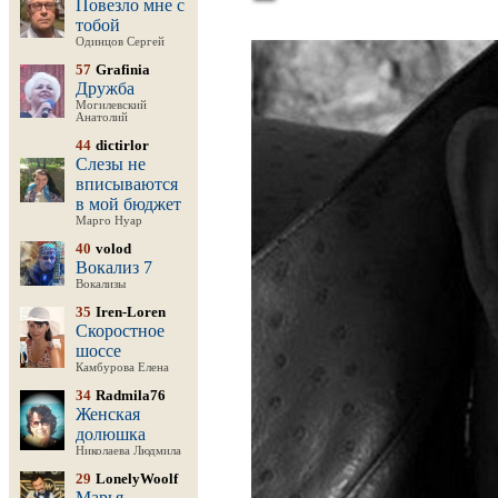
Повезло мне с
тобой
Одинцов Сергей
57
Grafinia
Дружба
Могилевский
Анатолий
44
dictirlor
Слезы не
вписываются
в мой бюджет
Марго Нуар
40
volod
Вокализ 7
Вокализы
35
Iren-Loren
Скоростное
шоссе
Камбурова Елена
34
Radmila76
Женская
долюшка
Николаева Людмила
29
LonelyWoolf
Марья