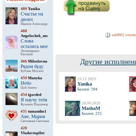
489
Yanika
Счастье на
двоих
Иванов Александр
480
edd962 отклю
Angelochek_ms
Слова
остались мне
Литвинкович
Евгений
Другие исполнени
466
Miloslavna
Рядом буду
Бублик Михаил
459
Manyka
23.12.2023
Небо
Yanika
Цой Анита
Баллов: 594
454
igorded
Я научу тебя
28.09.2020
Кузьмин Владимир
MashaM
431
tumantho1
Баллов: 255
Аве, Мария
Светикова Светлана
428
Vladavtopilot