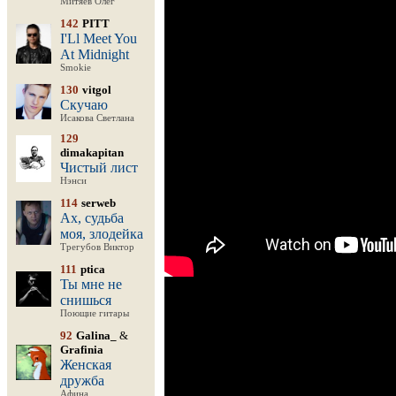
Митяев Олег
142
PITT
I'Ll Meet You
At Midnight
Smokie
130
vitgol
Скучаю
Исакова Светлана
129
dimakapitan
Чистый лист
Нэнси
114
serweb
Ах, судьба
моя, злодейка
Трегубов Виктор
111
ptica
Ты мне не
снишься
Поющие гитары
92
Galina_
&
Grafinia
Женская
дружба
Афина