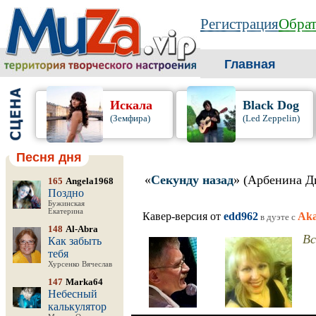
Регистрация
Обрат
Главная
Искала
Black Dog
(Земфира)
(Led Zeppelin)
Песня дня
«
Секунду назад
» (Арбенина Д
165
Angela1968
Поздно
Бужинская
Екатерина
Кавер-версия от
edd962
Aka
в дуэте c
148
Al-Abra
Вс
Как забыть
тебя
Хурсенко Вячеслав
147
Marka64
Небесный
калькулятор