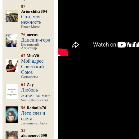
87
Arturchik2804
Спи, моя
нежность
Dance Music
76
merus
Дансинг-герл
Вертинский
Александр
67
MusV0
Мой адрес
Советский
Союз
Самоцветы
64
Zay
Любовь
живёт во мне
Suno (Нейросеть)
56
Radmila76
Лето слез и
света
Литвиненко Анна
55
akononov6690