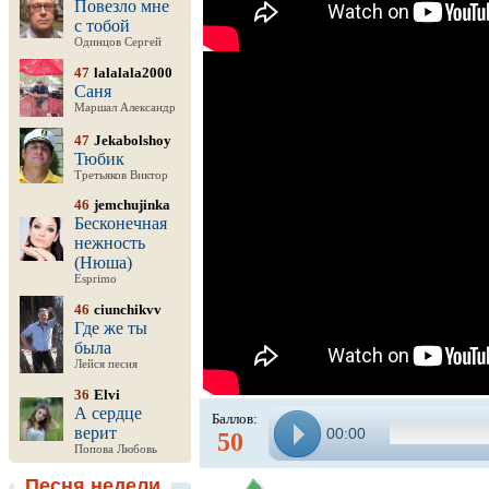
Повезло мне
с тобой
Одинцов Сергей
47
lalalala2000
Саня
Маршал Александр
47
Jekabolshoy
Тюбик
Третьяков Виктор
46
jemchujinka
Бесконечная
нежность
(Нюша)
Esprimo
46
ciunchikvv
Где же ты
была
Лейся песня
36
Elvi
А сердце
Баллов:
верит
00:00
50
Попова Любовь
Песня недели