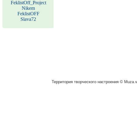
FeklistOff_Project
Nikem
FeklistOFF
Slava72
Территория творческого настроения © Muza.vi