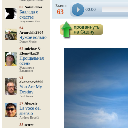
Баллов:
65
Natulichka
00:00
63
Баллада о
счастье
Бакуменко Яна
64
Arturchik2804
Чужое кольцо
Dance Music
62
sulehov
&
Eleno4ka28
Прощальная
осень
Ждамиров
Владимир
62
akononov6690
You Are My
Destiny
Paul Anka
57
Alex-sir
La voce del
silensio
Andrea Bocelli
55
setret