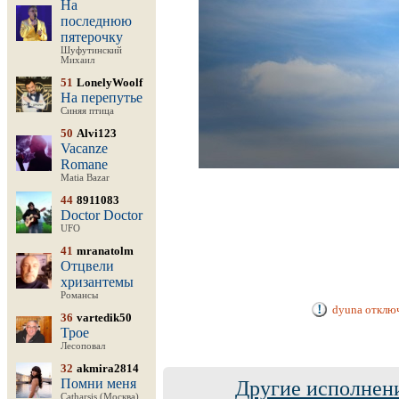
На
последнюю
пятерочку
Шуфутинский
Михаил
51
LonelyWoolf
На перепутье
Синяя птица
50
Alvi123
Vacanze
Romane
Matia Bazar
44
8911083
Doctor Doctor
UFO
41
mranatolm
Отцвели
хризантемы
Романсы
dyuna отключ
36
vartedik50
Трое
Лесоповал
32
akmira2814
Помни меня
Другие исполнени
Catharsis (Москва)