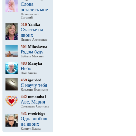
Слова
остались мне
Литвинкович
Евгений
516
Yanika
Счастье на
двоих
Иванов Александр
501
Miloslavna
Рядом буду
Бублик Михаил
483
Manyka
Небо
Цой Анита
459
igorded
Я научу тебя
Кузьмин Владимир
442
tumantho1
Аве, Мария
Светикова Светлана
431
twodridge
Одна любовь
на двоих
Карпук Елена