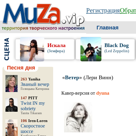
Регистрация
Обрат
Главная
Искала
Black Dog
(Земфира)
(Led Zeppelin)
Песня дня
«
Ветер
» (Лери Винн)
263
Yanika
Званый вечер
Голицына Катерина
Кавер-версия от
dyuna
147
PITT
Twist IN my
sobriety
Tanita Tikaram
106
Iren-Loren
Скоростное
шоссе
Камбурова Елена