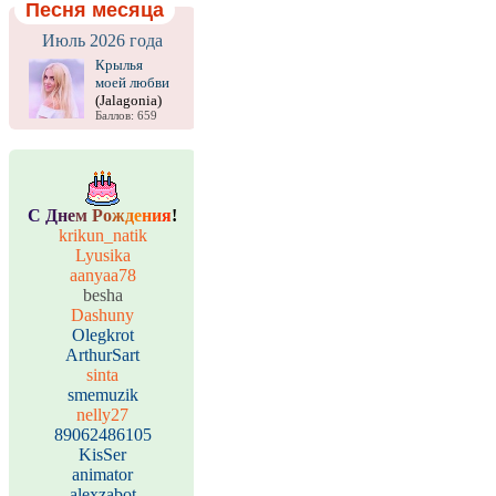
Песня месяца
Июль 2026 года
Крылья
моей любви
(Jalagonia)
Баллов: 659
С
Д
н
е
м
Р
о
ж
д
е
н
и
я
!
krikun_natik
Lyusika
aanyaa78
besha
Dashuny
Olegkrot
ArthurSart
sinta
smemuzik
nelly27
89062486105
KisSer
animator
alexzabot