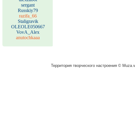
sergant
Russkiy79
razifa_66
Staligravik
OLEOLE050667
VovA_Alex
anutochkaaa
Территория творческого настроения © Muza.vi