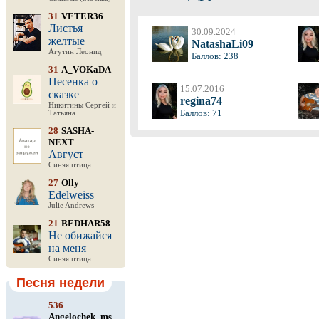
31
VETER36
Листья
30.09.2024
желтые
NatashaLi09
Агутин Леонид
Баллов: 238
31
A_VOKaDA
Песенка о
15.07.2016
сказке
regina74
Никитины Сергей и
Баллов: 71
Татьяна
28
SASHA-
NEXT
Август
Синяя птица
27
Olly
Edelweiss
Julie Andrews
21
BEDHAR58
Не обижайся
на меня
Синяя птица
Песня недели
536
Angelochek_ms