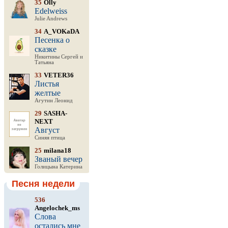
35
Olly
Edelweiss
Julie Andrews
34
A_VOKaDA
Песенка о
сказке
Никитины Сергей и
Татьяна
33
VETER36
Листья
желтые
Агутин Леонид
29
SASHA-
NEXT
Август
Синяя птица
25
milana18
Званый вечер
Голицына Катерина
Песня недели
536
Angelochek_ms
Слова
остались мне