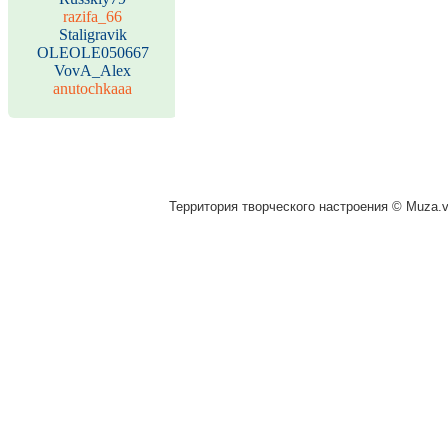
razifa_66
Staligravik
OLEOLE050667
VovA_Alex
anutochkaaa
Территория творческого настроения © Muza.vi