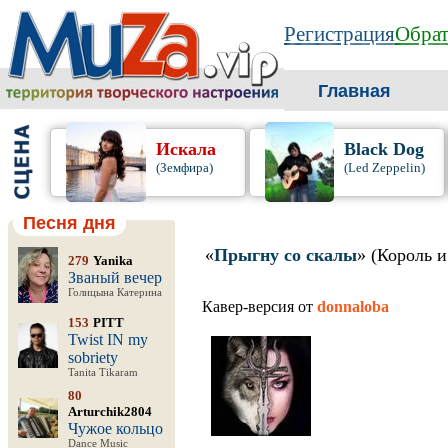
Регистрация
Обрат
Главная
Искала
Black Dog
(Земфира)
(Led Zeppelin)
Песня дня
«
Прыгну со скалы
» (Король и
279
Yanika
Званый вечер
Голицына Катерина
Кавер-версия от
donnaloba
153
PITT
Twist IN my
sobriety
Tanita Tikaram
80
Arturchik2804
Чужое кольцо
Dance Music