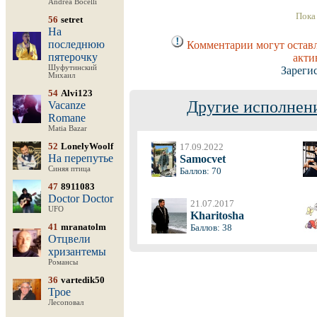
Andrea Bocelli
Пока
56
setret
На
последнюю
Комментарии могут оставл
пятерочку
акти
Шуфутинский
Зареги
Михаил
54
Alvi123
Другие исполнени
Vacanze
Romane
Matia Bazar
52
LonelyWoolf
17.09.2022
На перепутье
Samocvet
Синяя птица
Баллов: 70
47
8911083
Doctor Doctor
21.07.2017
UFO
Kharitosha
41
mranatolm
Баллов: 38
Отцвели
хризантемы
Романсы
36
vartedik50
Трое
Лесоповал