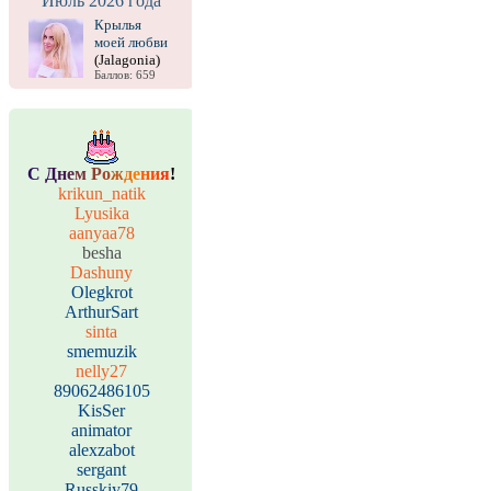
Июль 2026 года
Крылья
моей любви
(Jalagonia)
Баллов: 659
С
Д
н
е
м
Р
о
ж
д
е
н
и
я
!
krikun_natik
Lyusika
aanyaa78
besha
Dashuny
Olegkrot
ArthurSart
sinta
smemuzik
nelly27
89062486105
KisSer
animator
alexzabot
sergant
Russkiy79