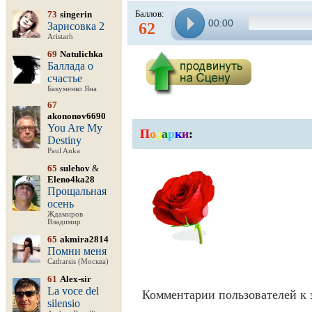
Баллов:
73
singerin
00:00
62
Зарисовка 2
Aristarh
69
Natulichka
Баллада о
счастье
Бакуменко Яна
67
akononov6690
You Are My
П
о
д
а
р
к
и
:
Destiny
Paul Anka
65
sulehov
&
Eleno4ka28
Прощальная
осень
Ждамиров
Владимир
65
akmira2814
Помни меня
Catharsis (Москва)
61
Alex-sir
La voce del
Комментарии пользователей к 
silensio