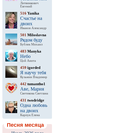
Литвинкович
Евгений
516
Yanika
Счастье на
двоих
Иванов Александр
501
Miloslavna
Рядом буду
Бублик Михаил
483
Manyka
Небо
Цой Анита
459
igorded
Я научу тебя
Кузьмин Владимир
442
tumantho1
Аве, Мария
Светикова Светлана
431
twodridge
Одна любовь
на двоих
Карпук Елена
Песня месяца