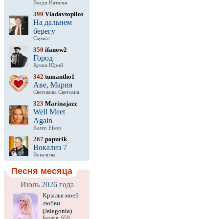
Влади Наталья
399
Vladavtopilot
На дальнем
берегу
Сармат
350
ifanow2
Город
Кукин Юрий
342
tumantho1
Аве, Мария
Светикова Светлана
323
Marinajazz
Well Meet
Again
Karen Elson
267
popurik
Вокализ 7
Вокализы
Песня месяца
Июль 2026 года
Крылья моей
любви
(Jalagonia)
Баллов: 659