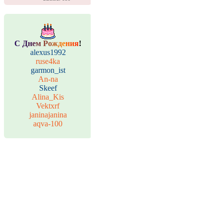
С
Д
н
е
м
Р
о
ж
д
е
н
и
я
!
alexus1992
ruse4ka
garmon_ist
An-na
Skeef
Alina_Kis
Vektxrf
janinajanina
aqva-100