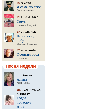
45
sever56
Я сама по себе
Смехова Алика
43
lalalala2000
Свеча
Гранкин Андрей
42
vas707356
По белому
небу
Маршал Александр
37
mranatolm
Осенняя роса
Романсы
Песня недели
515
Yanika
Алмаз
Мон Алиса
407
-VALKYRYA-
&
1966av
Когда
погаснут
маяки