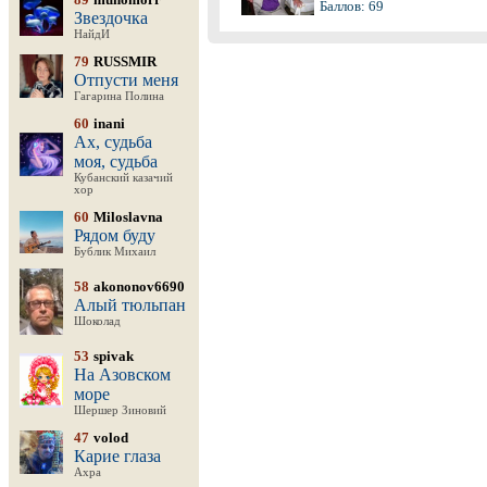
Баллов: 69
Звездочка
НайдИ
79
RUSSMIR
Отпусти меня
Гагарина Полина
60
inani
Ах, судьба
моя, судьба
Кубанский казачий
хор
60
Miloslavna
Рядом буду
Бублик Михаил
58
akononov6690
Алый тюльпан
Шоколад
53
spivak
На Азовском
море
Шершер Зиновий
47
volod
Карие глаза
Ахра