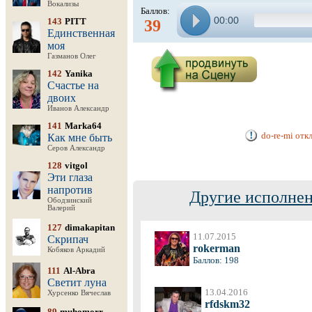
Вокализы
Баллов:
00:00
143
PITT
39
Единственная
моя
Газманов Олег
142
Yanika
Счастье на
двоих
Иванов Александр
141
Marka64
do-re-mi отк
Как мне быть
Серов Александр
128
vitgol
Эти глаза
напротив
Другие исполнен
Ободзинский
Валерий
127
dimakapitan
11.07.2015
Скрипач
rokerman
Кобяков Аркадий
Баллов: 198
111
Al-Abra
Светит луна
13.04.2016
Хурсенко Вячеслав
rfdskm32
89
muhomorr