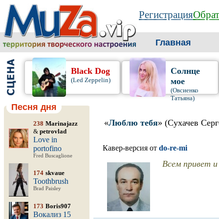
Регистрация
Обрат
Главная
Black Dog
Солнце
(Led Zeppelin)
мое
(Овсиенко
Татьяна)
Песня дня
«
Люблю тебя
» (Сухачев Серг
238
Marinajazz
&
petrovlad
Love in
Кавер-версия от
do-re-mi
portofino
Fred Buscaglione
Всем привет и
174
skvaue
Toothbrush
Brad Paisley
173
Boris907
Вокализ 15