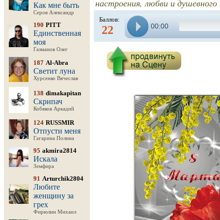
настроения, любви и душевного
Как мне быть
Серов Александр
Баллов:
190
PITT
00:00
22
Единственная
моя
Газманов Олег
187
Al-Abra
Светит луна
Хурсенко Вячеслав
138
dimakapitan
Скрипач
Кобяков Аркадий
124
RUSSMIR
Отпусти меня
Гагарина Полина
95
akmira2814
Искала
Земфира
91
Arturchik2804
Любите
женщину за
грех
Фирюлин Михаил