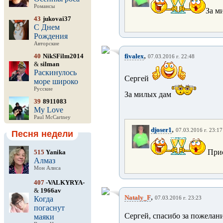
Романсы
За м
43
jukovai37
С Днем
Рождения
Авторские
,
40
NikSFilm2014
fivalex
07.03.2016 г. 22:48
&
silman
Раскинулось
Сергей
море широко
Русские
За милых дам
39
8911083
My Love
Paul McCartney
,
djoser1
07.03.2016 г. 23:17
Песня недели
Прис
515
Yanika
Алмаз
Мон Алиса
407
-VALKYRYA-
&
1966av
,
Nataly_F
Когда
07.03.2016 г. 23:23
погаснут
Сергей, спасибо за пожелан
маяки