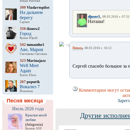
Влади Наталья
399
Vladavtopilot
На дальнем
,
djoser1
берегу
08.03.2016 г. 07:51
Наташа!
Сармат
350
ifanow2
Город
Кукин Юрий
342
tumantho1
,
limon
08.03.2016 г. 16:12
Аве, Мария
Светикова Светлана
323
Marinajazz
Well Meet
Сергей спасибо большое за 
Again
Karen Elson
267
popurik
Вокализ 7
Комментарии могут остав
Вокализы
акт
Песня месяца
Зарег
Июль 2026 года
Другие исполнен
Крылья моей
любви
(Jalagonia)
Баллов: 659