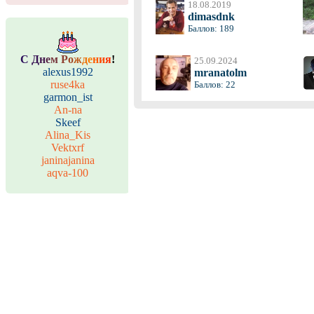
18.08.2019
dimasdnk
Баллов: 189
С
Д
н
е
м
Р
о
ж
д
е
н
и
я
!
25.09.2024
alexus1992
mranatolm
ruse4ka
Баллов: 22
garmon_ist
An-na
Skeef
Alina_Kis
Vektxrf
janinajanina
aqva-100