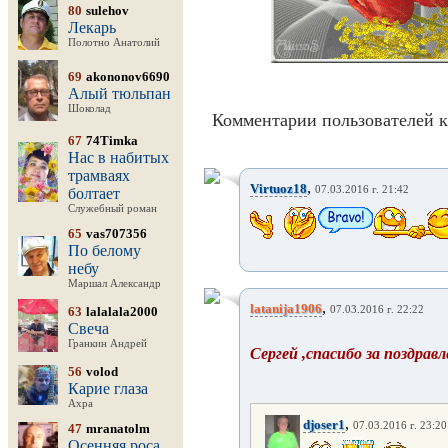
80
sulehov
Лекарь
Полотно Анатолий
69
akononov6690
Алый тюльпан
Шоколад
Комментарии пользователей к
67
74Timka
Нас в набитых
трамваях
,
Virtuoz18
07.03.2016 г. 21:42
болтает
Служебный роман
65
vas707356
По белому
небу
Маршал Александр
,
latanija1906
63
lalalala2000
07.03.2016 г. 22:22
Свеча
Гранкин Андрей
Сергей ,спасибо за поздравл
56
volod
Карие глаза
Ахра
,
djoser1
07.03.2016 г. 23:20
47
mranatolm
Осенняя роса