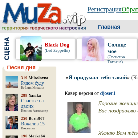
Регистрация
Обрат
Главная
Black Dog
Солнце
(Led Zeppelin)
мое
(Овсиенко
Татьяна)
Песня дня
«
Я придумал тебя такой
» (К
319
Miloslavna
Рядом буду
Бублик Михаил
Кавер-версия от
djoser1
289
Yanika
Счастье на
Дорогие женщин
двоих
Вас поздравляю 
Иванов Александр
250
Boris907
Вокализ 15
Вокализы
Желаю Вам тёпл
196
Marka64