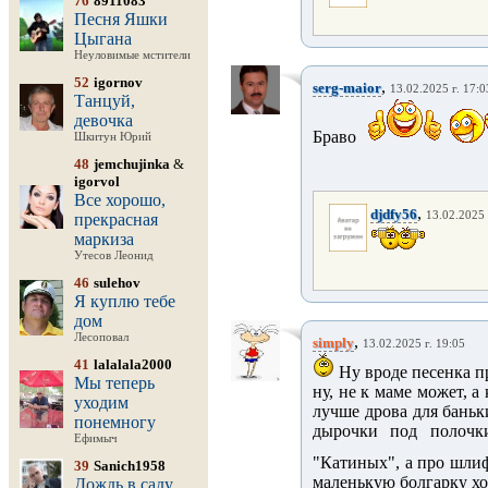
76
8911083
Песня Яшки
Цыгана
Неуловимые мстители
52
igornov
,
serg-maior
13.02.2025 г. 17:0
Танцуй,
девочка
Браво
Шкитун Юрий
48
jemchujinka
&
igorvol
Все хорошо,
,
djdfy56
13.02.2025 
прекрасная
маркиза
Утесов Леонид
46
sulehov
Я куплю тебе
дом
Лесоповал
,
simply
13.02.2025 г. 19:05
41
lalalala2000
Ну вроде песенка пр
Мы теперь
ну, не к маме может, а к
уходим
лучше дрова для баньки
понемногу
дырочки под полочки
Ефимыч
"Катиных", а про шлиф
39
Sanich1958
маленькую болгарку хо
Дождь в саду