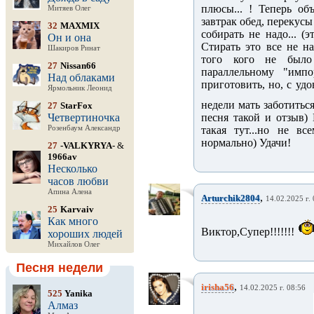
плюсы... ! Теперь об
Митяев Олег
завтрак обед, перекусы
32
MAXMIX
собирать не надо... (
Он и она
Стирать это все не н
Шакиров Ринат
того кого не было
27
Nissan66
параллельному "имп
Над облаками
приготовить, но, с удо
Ярмольник Леонид
недели мать заботиться
27
StarFox
Четвертиночка
песня такой и отзыв) 
Розенбаум Александр
такая тут...но не в
нормально) Удачи!
27
-VALKYRYA-
&
1966av
Несколько
часов любви
Апина Алена
,
Arturchik2804
14.02.2025 г.
25
Karvaiv
Как много
Виктор,Супер!!!!!!!
хороших людей
Михайлов Олег
Песня недели
,
irisha56
14.02.2025 г. 08:56
525
Yanika
Алмаз