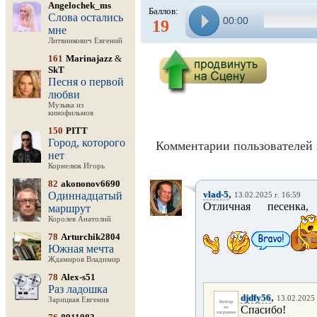
Angelochek_ms
Баллов:
Слова остались
00:00
19
мне
Литвинкович Евгений
161
Marinajazz
&
SkT
Песня о первой
любви
Музыка из
кинофильмов
150
PITT
Город, которого
Комментарии пользователей 
нет
Корнелюк Игорь
82
akononov6690
,
vlad-5
Одиннадцатый
13.02.2025 г. 16:59
Отличная песенка,
маршрут
Королев Анатолий
78
Arturchik2804
Южная мечта
Ждамиров Владимир
78
Alex-s51
Раз ладошка
,
djdfy56
13.02.2025 
Зарицкая Евгения
Спасибо!