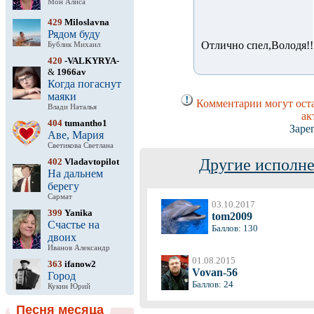
Мон Алиса
429
Miloslavna
Рядом буду
Отлично спел,Володя!!
Бублик Михаил
420
-VALKYRYA-
&
1966av
Когда погаснут
маяки
Комментарии могут оста
Влади Наталья
ак
404
tumantho1
Заре
Аве, Мария
Светикова Светлана
Другие исполне
402
Vladavtopilot
На дальнем
берегу
Сармат
03.10.2017
399
Yanika
tom2009
Счастье на
Баллов: 130
двоих
Иванов Александр
01.08.2015
363
ifanow2
Vovan-56
Город
Баллов: 24
Кукин Юрий
Песня месяца