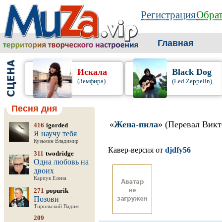
Регистрация
Обрат
Главная
Искала
Black Dog
(Земфира)
(Led Zeppelin)
Песня дня
«
Жена-пила
» (Перевал Викт
416
igorded
Я научу тебя
Кузьмин Владимир
Кавер-версия от
djdfy56
311
twodridge
Одна любовь на
двоих
Карпук Елена
271
popurik
Позови
Тирольский Вадим
209