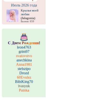
Июль 2026 года
Крылья моей
любви
(Jalagonia)
Баллов: 659
С
Д
н
е
м
Р
о
ж
д
е
н
и
я
!
leon4763
grim97
svatovstvo
anechkina
Anna1981
stelszipo
Drozd
60Evulez
BibiKing70
ivasyuk
Painka