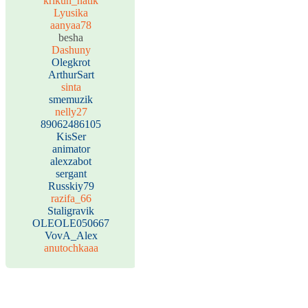
krikun_natik
Lyusika
aanyaa78
besha
Dashuny
Olegkrot
ArthurSart
sinta
smemuzik
nelly27
89062486105
KisSer
animator
alexzabot
sergant
Russkiy79
razifa_66
Staligravik
OLEOLE050667
VovA_Alex
anutochkaaa