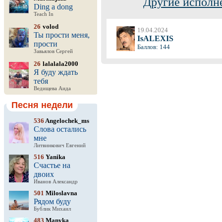
Другие исполн
Ding a dong
Teach In
26
volod
19.04.2024
Ты прости меня,
IsALEXIS
прости
Баллов: 144
Завьялов Сергей
26
lalalala2000
Я буду ждать
тебя
Ведищева Аида
Песня недели
536
Angelochek_ms
Слова остались
мне
Литвинкович Евгений
516
Yanika
Счастье на
двоих
Иванов Александр
501
Miloslavna
Рядом буду
Бублик Михаил
483
Manyka