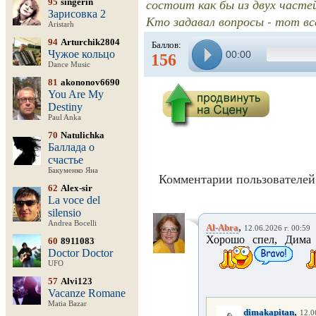
состоит как бы из двух часте
95
singerin
Зарисовка 2
Кто задавал вопросы - тот вс
Aristarh
94
Arturchik2804
Баллов:
Чужое кольцо
00:00
156
Dance Music
81
akononov6690
You Are My
Destiny
Paul Anka
70
Natulichka
Баллада о
счастье
Бакуменко Яна
Комментарии пользователей 
62
Alex-sir
La voce del
silensio
Andrea Bocelli
,
Al-Abra
12.06.2026 г. 00:59
Хорошо спел, Дима 
60
8911083
Doctor Doctor
UFO
57
Alvi123
Vacanze Romane
Matia Bazar
,
dimakapitan
12.0