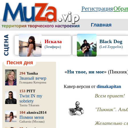
Регистрация
Обрат
Главная
Искала
Black Dog
(Земфира)
(Led Zeppelin)
Песня дня
«
Ни твое, ни мое
» (Пикник
294
Yanika
Званый вечер
Голицына Катерина
Кавер-версия от
dimakapitan
153
PITT
Всем привет!
Twist IN my
sobriety
Tanita Tikaram
"Пикник". Аль
104
akmira2814
Помни меня
Желательно сл
Catharsis (Москва)