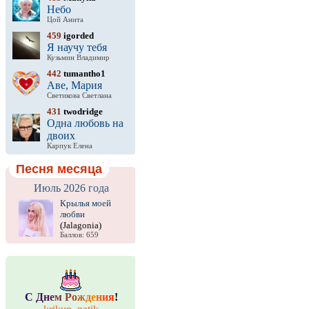
Небо
Цой Анита
459
igorded
Я научу тебя
Кузьмин Владимир
442
tumantho1
Аве, Мария
Светикова Светлана
431
twodridge
Одна любовь на
двоих
Карпук Елена
Песня месяца
Июль 2026 года
Крылья моей
любви
(Jalagonia)
Баллов: 659
С
Д
н
е
м
Р
о
ж
д
е
н
и
я
!