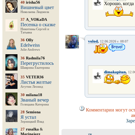
40
irisha56
Хорошо, когда
Вишневый цвет
Николаева Людмила
37
A_VOKaDA
Песенка о сказке
Никитины Сергей и
Татьяна
36
Olly
,
volod
12.06.2026 г. 08:07
Edelweiss
Julie Andrews
36
Radmila76
Перегрустилось
Шаврина Екатерина
,
dimakapitan
12.0
35
VETER36
Листья желтые
Агутин Леонид
30
milana18
Званый вечер
Голицына Катерина
Комментарии могут ост
28
Semiona
а
Я устал
Заре
Зерницкий Влад
27
rusalka
&
Marinajazz