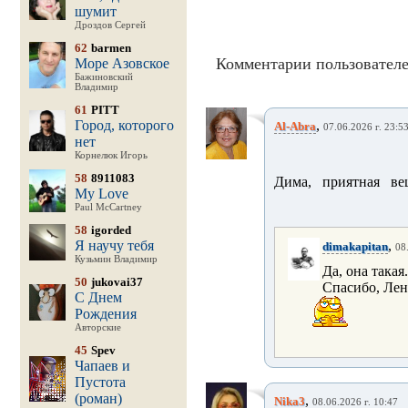
шумит
Дроздов Сергей
62
barmen
Комментарии пользователе
Море Азовское
Бажиновский
Владимир
61
PITT
Город, которого
,
Al-Abra
07.06.2026 г. 23:5
нет
Корнелюк Игорь
58
8911083
Дима, приятная вещ
My Love
Paul McCartney
58
igorded
Я научу тебя
,
dimakapitan
08
Кузьмин Владимир
Да, она такая
50
jukovai37
Спасибо, Лен
С Днем
Рождения
Авторские
45
Spev
Чапаев и
Пустота
(роман)
,
Nika3
08.06.2026 г. 10:47