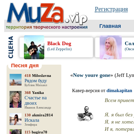
Регистрация
Главная
Black Dog
Сол
(Led Zeppelin)
(Овси
Песня дня
«
Now youre gone
» (Jeff Ly
418
Miloslavna
Рядом буду
Бублик Михаил
Кавер-версия от
dimakapitan
368
Yanika
Счастье на
Всем привет
двоих
Иванов Александр
Я, я был без
130
akmira2814
Искала
Я, я не хот
Земфира
И я, потеря
115
bagira70