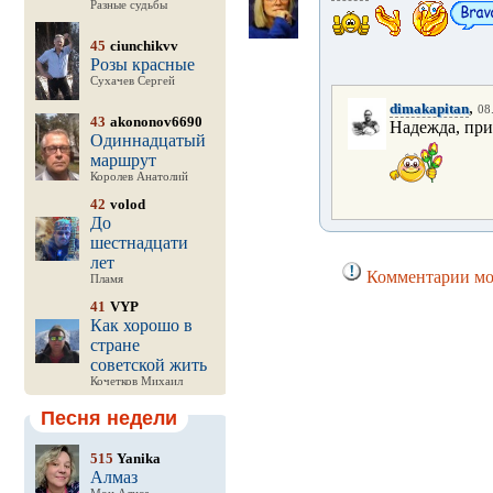
Разные судьбы
45
ciunchikvv
Розы красные
Сухачев Сергей
,
dimakapitan
08
43
akononov6690
Надежда, при
Одиннадцатый
маршрут
Королев Анатолий
42
volod
До
шестнадцати
лет
Комментарии мог
Пламя
41
VYP
Как хорошо в
стране
советской жить
Кочетков Михаил
Песня недели
515
Yanika
Алмаз