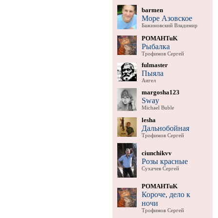
barmen
Море Азовское
Бажиновский Владимир
POMAHTuK
Рыбалка
Трофимов Сергей
fulmaster
Пыяла
Аигел
margosha123
Sway
Michael Buble
lesha
Дальнобойная
Трофимов Сергей
ciunchikvv
Розы красные
Сухачев Сергей
POMAHTuK
Короче, дело к
ночи
Трофимов Сергей