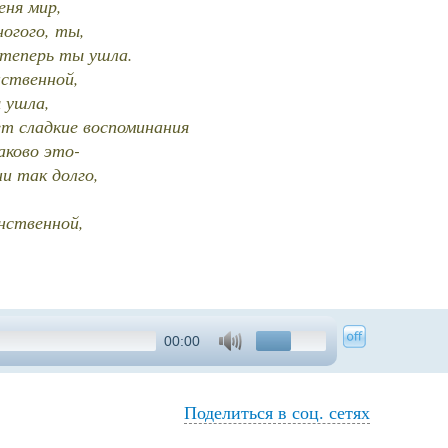
еня мир,
ногого, ты,
 теперь ты ушла.
нственной,
 ушла,
т сладкие воспоминания
аково это-
ни так долго,
нственной,
00:00
Поделиться в соц. сетях