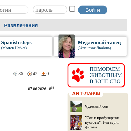
Развлечения
Spanish steps
Медленный танец
(Morten Harket)
(Успенская Любовь)
ПОМОГАЕМ
86
42
0
ЖИВОТНЫМ
В ЗОНЕ СВО
53
07.06.2026 18
ART-Ланчи
Чудесный сон
"Сон и пробуждение
пустоты", 1-ая серия
фильма