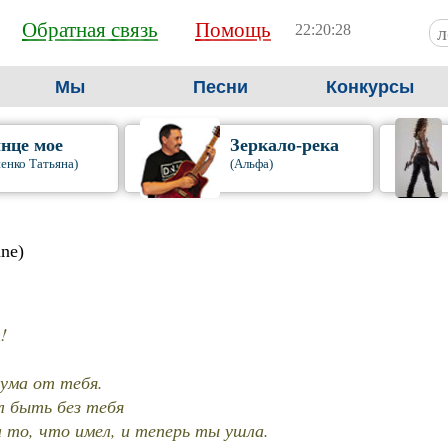
Обратная связь
Помощь
22:20:29
Мы
Песни
Конкурсы
нце мое
Зеркало-река
енко Татьяна)
(Альфа)
nne)
!
 ума от тебя.
ел быть без тебя
л то, что имел, и теперь ты ушла.