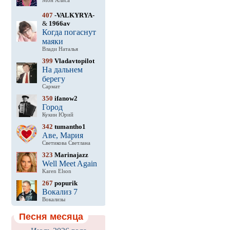
Мон Алиса
407
-VALKYRYA-
&
1966av
Когда погаснут
маяки
Влади Наталья
399
Vladavtopilot
На дальнем
берегу
Сармат
350
ifanow2
Город
Кукин Юрий
342
tumantho1
Аве, Мария
Светикова Светлана
323
Marinajazz
Well Meet Again
Karen Elson
267
popurik
Вокализ 7
Вокализы
Песня месяца