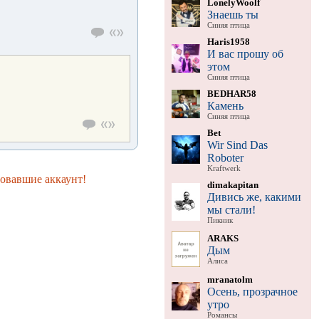
LonelyWoolf
Знаешь ты
Синяя птица
Haris1958
И вас прошу об
этом
Синяя птица
BEDHAR58
Камень
Синяя птица
Bet
Wir Sind Das
Roboter
Kraftwerk
ровавшие аккаунт!
dimakapitan
Дивись же, какими
мы стали!
Пикник
ARAKS
Дым
Алиса
mranatolm
Осень, прозрачное
утро
Романсы