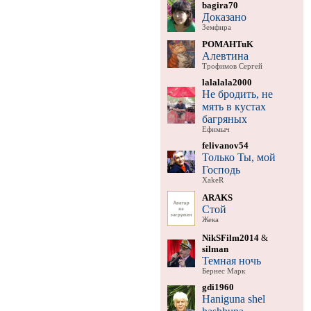
bagira70
Доказано
Земфира
POMAHTuK
Алевтина
Трофимов Сергей
lalalala2000
Не бродить, не
мять в кустах
багряных
Ефимыч
felivanov54
Только Ты, мой
Господь
XakeR
ARAKS
Стой
Жека
NikSFilm2014
&
silman
Темная ночь
Бернес Марк
gdi1960
Haniguna shel