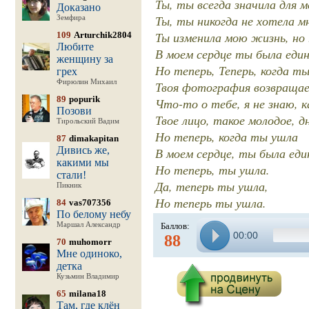
Ты, ты всегда значила для м
Доказано
Ты, ты никогда не хотела м
Земфира
Ты изменила мою жизнь, но
109
Arturchik2804
Любите
В моем сердце ты была еди
женщину за
Но теперь, Теперь, когда ты
грех
Фирюлин Михаил
Твоя фотография возвращае
89
popurik
Что-то о тебе, я не знаю, к
Позови
Твое лицо, такое молодое, д
Тирольский Вадим
Но теперь, когда ты ушла
87
dimakapitan
Дивись же,
В моем сердце, ты была еди
какими мы
Но теперь, ты ушла.
стали!
Да, теперь ты ушла,
Пикник
Но теперь ты ушла.
84
vas707356
По белому небу
Маршал Александр
Баллов:
00:00
88
70
muhomorr
Мне одиноко,
детка
Кузьмин Владимир
65
milana18
Там, где клён