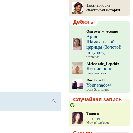
Тысяча и одна
счастливая История
Дебюты
Ostrova_v_oceane
Ария
Шамаханской
царицы (Золотой
петушок)
Оперные
Aleksandr_Lepehin
Летние ночи
Ласковый май
Rainbow12
Your shadow
Dark Soul Blues
Случайная запись
Tanura
Thriller
Michael Jackson
Студия