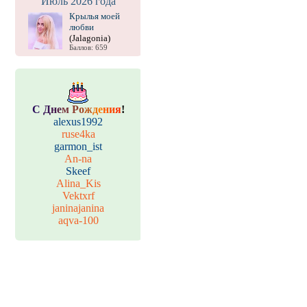
Июль 2026 года
Крылья моей
любви
(Jalagonia)
Баллов: 659
С
Д
н
е
м
Р
о
ж
д
е
н
и
я
!
alexus1992
ruse4ka
garmon_ist
An-na
Skeef
Alina_Kis
Vektxrf
janinajanina
aqva-100