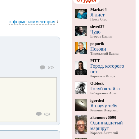
Marka64
Я лист
Пьеха Стас
к форме комментария
↓
shved37
Чудо
Егоров Вадим
popurik
Позови
Тирольский Вадим
PITT
Город, которого
нет
Корнелюк Игорь
Otblesk
Голубая тайга
Бабаджанян Арно
igorded
Я научу тебя
Кузьмин Владимир
akononov6690
Одиннадцатый
маршрут
Королев Анатолий