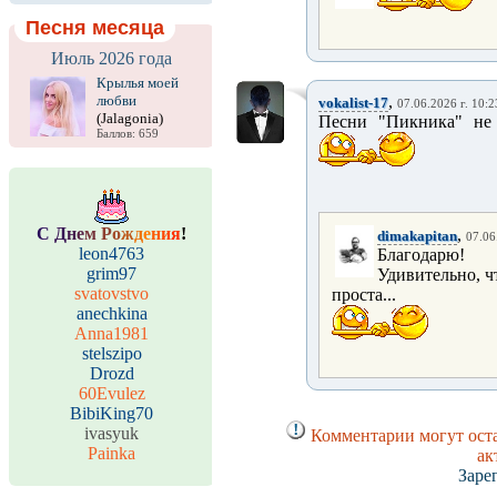
Песня месяца
Июль 2026 года
Крылья моей
любви
,
vokalist-17
07.06.2026 г. 10:2
(Jalagonia)
Песни "Пикника" не 
Баллов: 659
С
Д
н
е
м
Р
о
ж
д
е
н
и
я
!
,
dimakapitan
07.06
leon4763
Благодарю!
grim97
Удивительно, чт
svatovstvo
проста...
anechkina
Anna1981
stelszipo
Drozd
60Evulez
BibiKing70
ivasyuk
Комментарии могут оста
Painka
ак
Заре