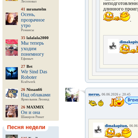
Лесоповал
неподготовленн
длинного проиг
41
mranatolm
Осень,
прозрачное
.
утро
Романсы
35
lalalala2000
dimakapit
Мы теперь
уходим
понемногу
Ефимыч
27
Bet
Wir Sind Das
Roboter
Kraftwerk
26
Nissan66
,
merus
Над облаками
06.06.2026 г. 20:45
Ярмольник Леонид
26
MAXMIX
Он и она
Шакиров Ринат
,
dimakapitan
Песня недели
06.06