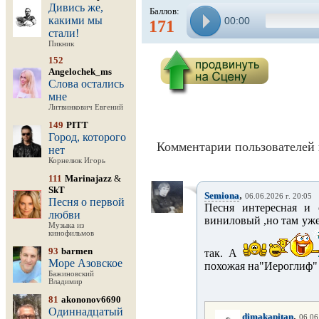
Дивись же,
Баллов:
какими мы
00:00
171
стали!
Пикник
152
Angelochek_ms
Слова остались
мне
Литвинкович Евгений
149
PITT
Город, которого
Комментарии пользователей 
нет
Корнелюк Игорь
111
Marinajazz
&
SkT
,
Semiona
06.06.2026 г. 20:05
Песня о первой
Песня интересная и 
любви
виниловый ,но там уже
Музыка из
кинофильмов
93
barmen
так. А
Море Азовское
похожая на"Иероглиф"
Бажиновский
Владимир
81
akononov6690
Одиннадцатый
,
dimakapitan
06.06