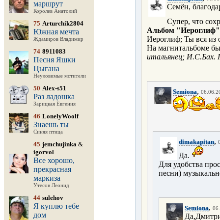
маршрут
Семён, благода
Королев Анатолий
Супер, что сох
75
Arturchik2804
Альбом "Иероглиф"
Южная мечта
Иероглиф; Ты вся из 
Ждамиров Владимир
На магнитальбоме бы
74
8911083
итальянец;
И.С.Бах.
Песня Яшки
Цыгана
Неуловимые мстители
50
Alex-s51
,
Semiona
06.06.2
Раз ладошка
Зарицкая Евгения
46
LonelyWoolf
Знаешь ты
Синяя птица
,
dimakapitan
45
jemchujinka
&
igorvol
Да.
Все хорошо,
Для удобства про
прекрасная
песни) музыкальн
маркиза
Утесов Леонид
44
sulehov
Я куплю тебе
,
Semiona
06.
дом
Да,Дмитри