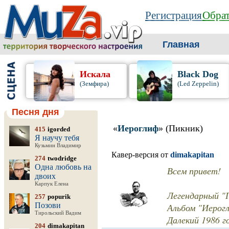
Регистрация
Обрат
Главная
Искала
Black Dog
(Земфира)
(Led Zeppelin)
Песня дня
«
Иероглиф
» (Пикник)
415
igorded
Я научу тебя
Кузьмин Владимир
Кавер-версия от
dimakapitan
274
twodridge
Одна любовь на
Всем привет!
двоих
Карпук Елена
Легендарный "П
257
popurik
Позови
Альбом "Иерог
Тирольский Вадим
Далекий 1986 г
204
dimakapitan