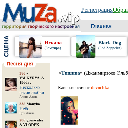
Регистрация
Обрат
Главная
Искала
Black Dog
(Земфира)
(Led Zeppelin)
Песня дня
«
Тишина
» (Джанмирзоев Эльб
380
-
VALKYRYA-
&
1966av
Несколько
Кавер-версия от
devochka
часов любви
Апина Алена
358
Manyka
Небо
Цой Анита
286
gros-valer
&
VLODEK