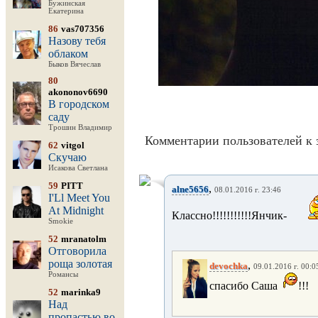
Бужинская
Екатерина
86
vas707356
Назову тебя
облаком
Быков Вячеслав
80
akononov6690
В городском
саду
Трошин Владимир
Комментарии пользователей к 
62
vitgol
Скучаю
Исакова Светлана
59
PITT
,
alne5656
08.01.2016 г. 23:46
I'Ll Meet You
At Midnight
Классно!!!!!!!!!!!Янчик-
Smokie
52
mranatolm
Отговорила
роща золотая
,
devochka
09.01.2016 г. 00:0
Романсы
спасибо Саша
!!!
52
marinka9
Над
пропастью во