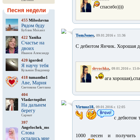
спасибо))))
Песня недели
455
Miloslavna
Рядом буду
Бублик Михаил
,
TomJones
09.01.2016 г. 11:36
422
Yanika
Счастье на
С дебютом Янчик. Хорошая д
двоих
Иванов Александр
420
igorded
Я научу тебя
,
devochka
09.01.2016 г. 15:0
Кузьмин Владимир
418
tumantho1
ага хорошая),сп
Аве, Мария
Светикова Светлана
404
Vladavtopilot
На дальнем
,
Virtuoz18
09.01.2016 г. 12:05
берегу
Сармат
с дебютом т
397
Angelochek_ms
Слова
1000 песен и получить 
остались мне