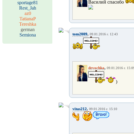
Василий спасибо
sportage81
Rest_Jah
az0
TatianaP
Tereshka
german
,
tom2009
Semiona
09.01.2016 г. 12:43
,
devochka
09.01.2016 г. 15:0
)
,
vitas212
09.01.2016 г. 15:10