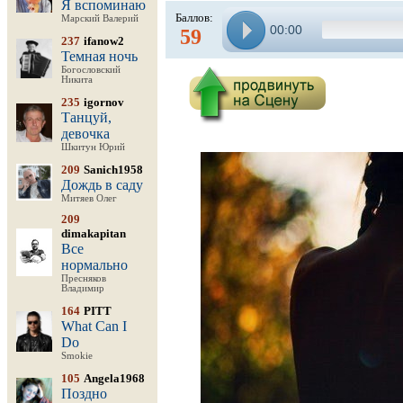
Я вспоминаю
Баллов:
Марский Валерий
00:00
59
237
ifanow2
Темная ночь
Богословский
Никита
235
igornov
Танцуй,
девочка
Шкитун Юрий
209
Sanich1958
Дождь в саду
Митяев Олег
209
dimakapitan
Все
нормально
Пресняков
Владимир
164
PITT
What Can I
Do
Smokie
105
Angela1968
Поздно