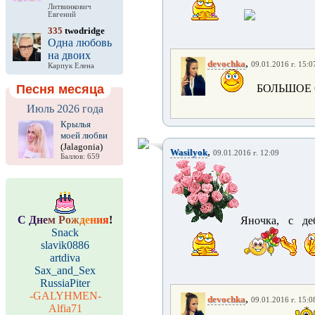
Литвинкович
Евгений
335
twodridge
Одна любовь
на двоих
,
devochka
09.01.2016 г. 15:0
Карпук Елена
Песня месяца
БОЛЬШОЕ С
Июль 2026 года
Крылья
моей любви
(Jalagonia)
,
Wasilyok
09.01.2016 г. 12:09
Баллов: 659
С
Д
н
е
м
Р
о
ж
д
е
н
и
я
!
Яночка, с де
Snack
slavik0886
artdiva
Sax_and_Sex
RussiaPiter
-GALYHMEN-
,
devochka
09.01.2016 г. 15:0
Alfia71