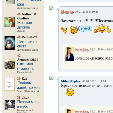
ржи
Аллегрова Ирина
,
Manyka
09.01.2016 г. 10:26
48
Galina_
&
Grafinia
Замечательно!!!!!!!!!!Послуш
Женская
дружба
Афина
46
Radmila76
Лето слез и
света
,
devochka
09.01.2016 г. 10:4
Литвиненко Анна
42
Большое спасибо Ма
Arturchik2804
Спи, моя
нежность
Dance Music
39
Zay
,
MihailTeplov
09.01.2016 г. 11:04
Любовь
Красивое исполнение песни 
живёт во мне
Suno (Нейросеть)
38
alsar
Позови меня
в небо
Кемеровский
,
devochka
09.01.2016 г. 15:0
Евгений