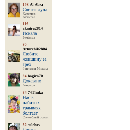
193
Al-Abra
Светит луна
Хурсенко
Вячеслав
116
akmira2814
Искала
Земфира
95
Arturchik2804
Любите
женщину за
грех
Фирюлин Михаил
84
bagira70
Доказано
Земфира
84
74Timka
Нас в
набитых
трамваях
болтает
Служебный роман
82
sulehov
Лекарь