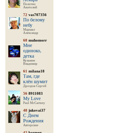
Полотно
Анатолий
72
vas707356
По белому
небу
Маршал
Александр
68
muhomorr
Мне
одиноко,
детка
Кузьмин
Владимир
61
milana18
Там, где
клён шумит
Дроздов Сергей
56
8911083
My Love
Paul McCartney
48
jukovai37
С Днем
Рождения
Авторские
42
barmen