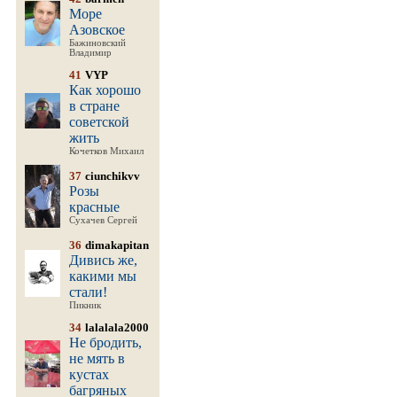
Море
Азовское
Бажиновский
Владимир
41
VYP
Как хорошо
в стране
советской
жить
Кочетков Михаил
37
ciunchikvv
Розы
красные
Сухачев Сергей
36
dimakapitan
Дивись же,
какими мы
стали!
Пикник
34
lalalala2000
Не бродить,
не мять в
кустах
багряных