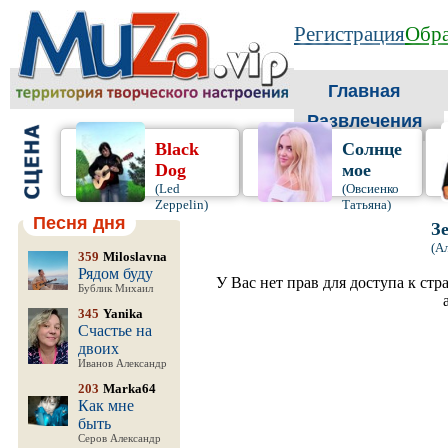
Регистрация
Обра
Главная
Развлечения
Black
Солнце
Dog
мое
(Led
(Овсиенко
Zeppelin)
Татьяна)
Песня дня
З
(А
359
Miloslavna
Рядом буду
У Вас нет прав для доступа к стр
Бублик Михаил
345
Yanika
Счастье на
двоих
Иванов Александр
203
Marka64
Как мне
быть
Серов Александр