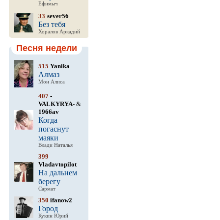
Ефимыч
33
sever56
Без тебя
Хоралов Аркадий
Песня недели
515
Yanika
Алмаз
Мон Алиса
407
-
VALKYRYA-
&
1966av
Когда
погаснут
маяки
Влади Наталья
399
Vladavtopilot
На дальнем
берегу
Сармат
350
ifanow2
Город
Кукин Юрий