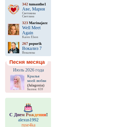
342
tumantho1
Аве, Мария
Светикова
Светлана
323
Marinajazz
Well Meet
Again
Karen Elson
267
popurik
Вокализ 7
Вокализы
Песня месяца
Июль 2026 года
Крылья
моей любви
(Jalagonia)
Баллов: 659
С
Д
н
е
м
Р
о
ж
д
е
н
и
я
!
alexus1992
ruse4ka