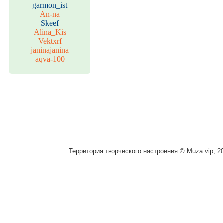
garmon_ist
An-na
Skeef
Alina_Kis
Vektxrf
janinajanina
aqva-100
Территория творческого настроения © Muza.vip, 2