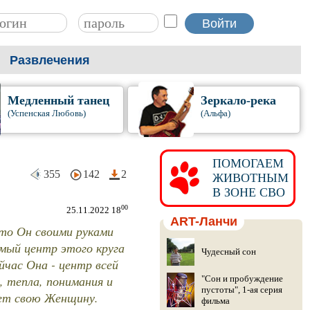
Развлечения
Медленный танец
Зеркало-река
(Успенская Любовь)
(Альфа)
ПОМОГАЕМ
355
142
2
ЖИВОТНЫМ
В ЗОНЕ СВО
00
25.11.2022 18
ART-Ланчи
то Он своими руками
мый центр этого круга
Чудесный сон
час Она - центр всей
, тепла, понимания и
"Сон и пробуждение
пустоты", 1-ая серия
ет свою Женщину.
фильма