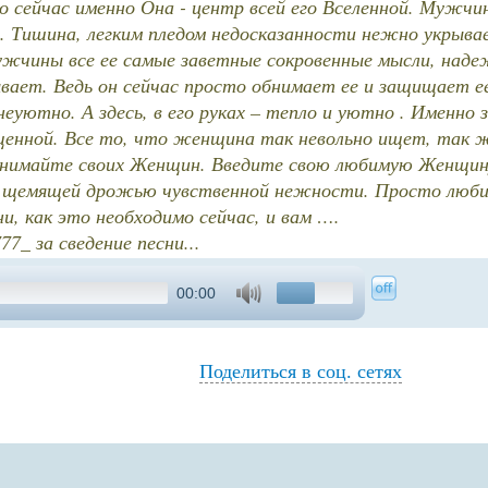
о сейчас именно Она - центр всей его Вселенной. Мужч
 Тишина, легким пледом недосказанности нежно укрывае
жчины все ее самые заветные сокровенные мысли, наде
ает. Ведь он сейчас просто обнимает ее и защищает ее
 неуютно. А здесь, в его руках – тепло и уютно . Именно
енной. Все то, что женщина так невольно ищет, так ж
бнимайте своих Женщин. Введите свою любимую Женщину 
й щемящей дрожью чувственной нежности. Просто люби
и, как это необходимо сейчас, и вам ….
7_ за сведение песни...
00:00
Поделиться в соц. сетях