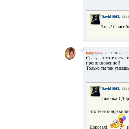
,
David1962
25.11
Толя! Спасибо
,
kolginova
25.11.2022 г. 18:
Сразу захотелось о
проникновенно!!
Только ты так умеешь))
,
David1962
25.11
Галочка!! До
что тебе понравили
Дорогая!!
и