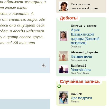
ина обнимает женщину и
Тысяча и одна
т голые плечи
счастливая История
жды и желания. А
Дебюты
 от внешнего мира, где
 здесь она ощущает себя
Ostrova_v_oceane
дет и всегда надеется.
Ария
Шамаханской
в центр своего круга.
царицы (Золотой
те ее! Ей так это
петушок)
Оперные
Aleksandr_Lepehin
Летние ночи
Ласковый май
Rainbow12
Your shadow
Dark Soul Blues
Случайная запись
ira2070
Две подруги
Лолита