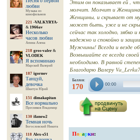
Песня о первой
Этим он показывает ей , чт
любви
молчит. Молчит и Женщина.
Музыка из
кинофильмов
Женщины, и скрывает от му
221
-VALKYRYA-
может быть, уже и не скрыв
&
1966av
сейчас так холодно, зябко и
Несколько
часов любви
надежно и спокойно и защищ
Апина Алена
Мужчины! Всегда и везде о
218
gros-valer
&
Возвышайте ее всегда свое
VLODEK
Я вспоминаю
необходимо. В равной степен
Марский Валерий
Благодарю Валеру Va_Lerka77
187
igornov
Танцуй,
Баллов:
девочка
00:00
170
Шкитун Юрий
151
dimakapitan
Все нормально
Пресняков Владимир
130
ifanow2
Темная ночь
Богословский Никита
П
о
д
а
р
к
и
:
118
Alex-s51
Раз ладошка