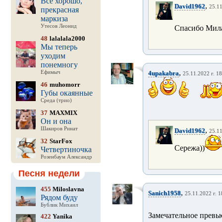
Все хорошо,
,
David1962
25.11
прекрасная
маркиза
Утесов Леонид
Спасибо Мила
48
lalalala2000
Мы теперь
уходим
понемногу
,
Ефимыч
4upakabra
25.11.2022 г. 18
46
muhomorr
Губы окаянные
Среда (трио)
37
MAXMIX
Он и она
Шакиров Ринат
,
David1962
25.11
32
StarFox
Сережа))
Четвертиночка
Розенбаум Александр
Песня недели
455
Miloslavna
,
Sanich1958
25.11.2022 г. 1
Рядом буду
Бублик Михаил
Замечательное превью
422
Yanika