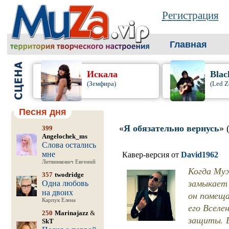
Регистрация
Главная
Искала
Blac
(Земфира)
(Led Z
Песня дня
«
Я обязательно вернусь
» 
399
Angelochek_ms
Слова остались
мне
Кавер-версия от
David1962
Литвинкович Евгений
Когда Муж
357
twodridge
замыкает 
Одна любовь
на двоих
он помеща
Карпук Елена
его Вселе
250
Marinajazz
&
защиты. В
SkT