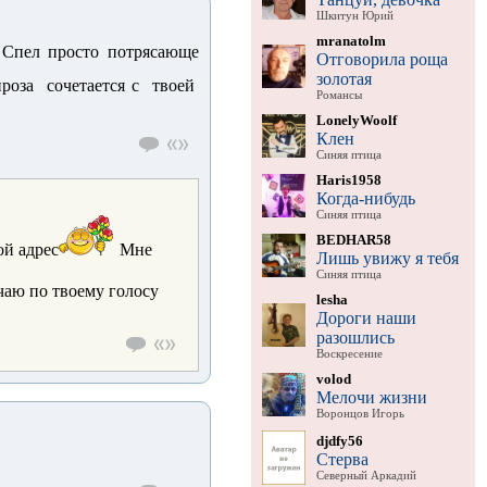
Шкитун Юрий
mranatolm
Спел просто потрясающе
Отговорила роща
золотая
проза сочетается с твоей
Романсы
LonelyWoolf
Клен
Синяя птица
Haris1958
Когда-нибудь
Синяя птица
BEDHAR58
ой адрес
Мне
Лишь увижу я тебя
Синяя птица
чаю по твоему голосу
lesha
Дороги наши
разошлись
Воскресение
volod
Мелочи жизни
Воронцов Игорь
djdfy56
Стерва
Северный Аркадий