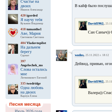
Счастье на
В кайф было послуша
двоих
Иванов Александр
420
igorded
Я научу тебя
,
David1962
Кузьмин Владимир
25.11
418
tumantho1
Сан Саныч)) С
Аве, Мария
Светикова Светлана
404
Vladavtopilot
На дальнем
берегу
,
wados
25.11.2022 г. 18:12
Сармат
397
Дейвид, привью, огон
Angelochek_ms
Слова остались
мне
Литвинкович Евгений
,
David1962
25.11
335
twodridge
Одна любовь
на двоих
Валера)) Спа
Карпук Елена
Песня месяца
Июль 2026 года