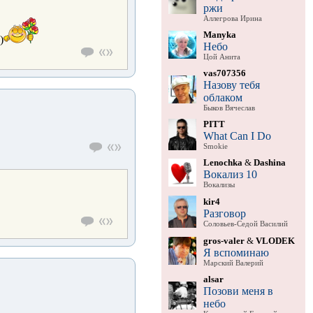
ржи
Аллегрова Ирина
Manyka
)
Небо
Цой Анита
vas707356
Назову тебя
облаком
Быков Вячеслав
PITT
What Can I Do
Smokie
Lenochka
&
Dashina
Вокализ 10
Вокализы
kir4
Разговор
Соловьев-Седой Василий
gros-valer
&
VLODEK
Я вспоминаю
Марский Валерий
alsar
Позови меня в
небо