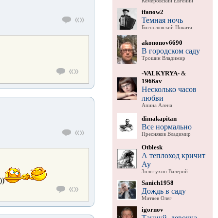
Кемеровский Евгений
ifanow2
Темная ночь
Богословский Никита
akononov6690
В городском саду
Трошин Владимир
-VALKYRYA-
&
1966av
Несколько часов
любви
Апина Алена
dimakapitan
Все нормально
Пресняков Владимир
Otblesk
А теплоход кричит
Ау
Золотухин Валерий
))
Sanich1958
Дождь в саду
Митяев Олег
igornov
Танцуй, девочка