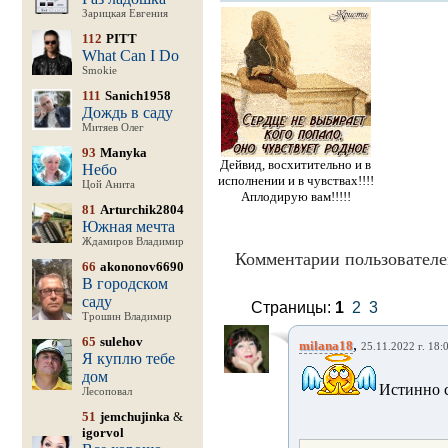
Зарицкая Евгения
112
PITT
What Can I Do
Smokie
111
Sanich1958
Дождь в саду
Митяев Олег
93
Manyka
Дейвид, восхитительно и в
Небо
исполнении и в чувствах!!!!
Цой Анита
Аплодирую вам!!!!!
81
Arturchik2804
Южная мечта
Ждамиров Владимир
Комментарии пользователе
66
akononov6690
В городском
саду
Страницы:
1
2
3
Трошин Владимир
65
sulehov
,
milana18
25.11.2022 г. 18:
Я куплю тебе
дом
Истинно с
Лесоповал
51
jemchujinka
&
igorvol