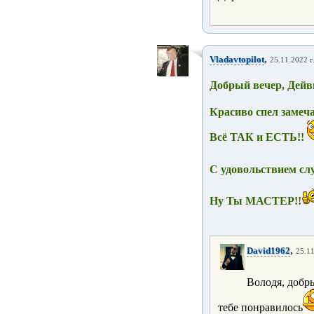
,
Vladavtopilot
25.11.2022 г
Добрый вечер, Дейв
Красиво спел замеч
Всё ТАК и ЕСТЬ!!
С удовольствием слу
Ну Ты МАСТЕР!!
,
David1962
25.11
Володя, добры
тебе понравилось