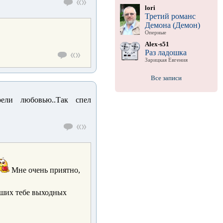
lori
Третий романс
Демона (Демон)
Оперные
Alex-s51
Раз ладошка
Зарицкая Евгения
Все записи
рели любовью..Так спел
Мне очень приятно,
ших тебе выходных