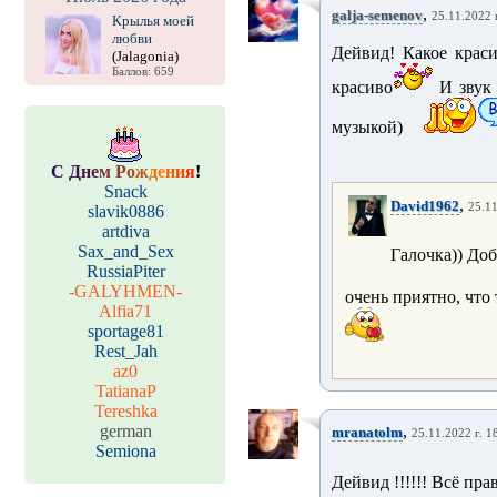
,
galja-semenov
25.11.2022 г
Крылья моей
любви
Дейвид! Какое крас
(Jalagonia)
Баллов: 659
красиво
И звук 
музыкой)
С
Д
н
е
м
Р
о
ж
д
е
н
и
я
!
Snack
,
David1962
25.11
slavik0886
artdiva
Sax_and_Sex
Галочка)) Доб
RussiaPiter
-GALYHMEN-
очень приятно, что
Alfia71
sportage81
Rest_Jah
az0
TatianaP
Tereshka
german
,
mranatolm
25.11.2022 г. 1
Semiona
Дейвид !!!!!! Всё прав