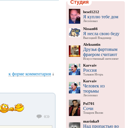
Студия
besel1212
Я куплю тебе дом
Лесоповал
Nissan66
Я несла свою беду
Высоцкий Владимир
Aleksantin
Друзья фартовым
фраером считают
Искусственный интеллект
Karvaiv
Россия
к форме комментария
↓
Тальков Игорь
Karvaiv
Человек из
тюрьмы
Лесоповал
Pol701
Сочи
Токарев Вилли
marinka9
Над пропастью во