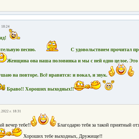
. 18:24
ид!
ательную песню.
С удовольствием прочитал пр
Женщина она наша половинка и мы с ней одно целое. Это 
шаю на повторе. Всё нравится: и вокал, и звук.
Браво!! Хороших выходных!!
.2022 г. 18:31
й вечер тебе!!
Благодарю тебя за такой приятный отз
Хороших тебе выходных, Дружище!!