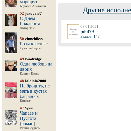
маршрут
Королев Анатолий
Другие исполне
52
jukovai37
С Днем
Рождения
08.01.2021
Авторские
pilot79
Баллов: 147
50
ciunchikvv
Розы красные
Сухачев Сергей
49
twodridge
Одна любовь на
двоих
Карпук Елена
48
lalalala2000
Не бродить, не
мять в кустах
багряных
Ефимыч
47
Spev
Чапаев и
Пустота
(роман)
Разные судьбы