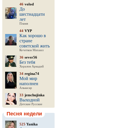
46
volod
До
шестнадцати
лет
Пламя
44
VYP
Как хорошо в
стране
советской жить
Кочетков Михаил
36
sever56
Без тебя
Хоралов Аркадий
34
regina74
Мой мир
наполнен
Алькасар
33
jemchujinka
Выходной
Детские Русские
Песня недели
525
Yanika