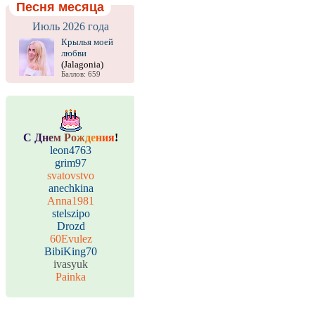
Песня месяца
Июль 2026 года
Крылья моей
любви
(Jalagonia)
Баллов: 659
С
Д
н
е
м
Р
о
ж
д
е
н
и
я
!
leon4763
grim97
svatovstvo
anechkina
Anna1981
stelszipo
Drozd
60Evulez
BibiKing70
ivasyuk
Painka