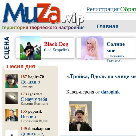
Регистрация
Обрат
Главная
Black Dog
Солнце
(Led Zeppelin)
мое
(Овсиенко
Татьяна)
Песня дня
«
Тройка, Вдоль по улице м
187
bagira70
Доказано
Земфира
Кавер-версия от
darogink
173
igorded
Я научу тебя
Кузьмин Владимир
155
popurik
Позови
Тирольский Вадим
149
dimakapitan
Дивись же,