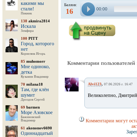
какими мы
Баллов:
стали!
00:00
16
Пикник
138
akmira2814
Искала
Земфира
100
PITT
Город, которого
нет
Корнелюк Игорь
85
muhomorr
Комментарии пользователей 
Мне одиноко,
детка
Кузьмин Владимир
,
Alvi123
70
milana18
07.06.2026 г. 16:47
Там, где клён
шумит
Великолепно, Дмитри
Дроздов Сергей
69
barmen
Море Азовское
Бажиновский
Комментарии могут оста
Владимир
ак
61
akononov6690
Заре
Одиннадцатый