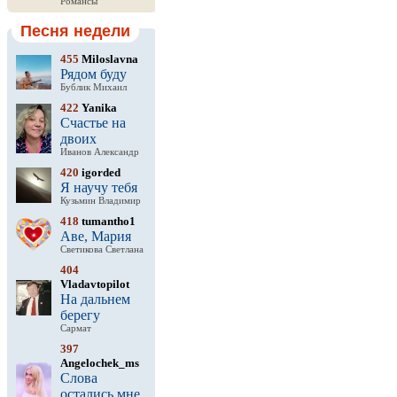
Романсы
Песня недели
455
Miloslavna
Рядом буду
Бублик Михаил
422
Yanika
Счастье на
двоих
Иванов Александр
420
igorded
Я научу тебя
Кузьмин Владимир
418
tumantho1
Аве, Мария
Светикова Светлана
404
Vladavtopilot
На дальнем
берегу
Сармат
397
Angelochek_ms
Слова
остались мне