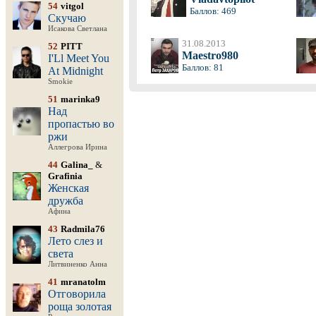
54
vitgol
Баллов: 469
Скучаю
Исакова Светлана
31.08.2013
52
PITT
Maestro980
I'Ll Meet You
Баллов: 81
At Midnight
Smokie
51
marinka9
Над
пропастью во
ржи
Аллегрова Ирина
44
Galina_
&
Grafinia
Женская
дружба
Афина
43
Radmila76
Лето слез и
света
Литвиненко Анна
41
mranatolm
Отговорила
роща золотая