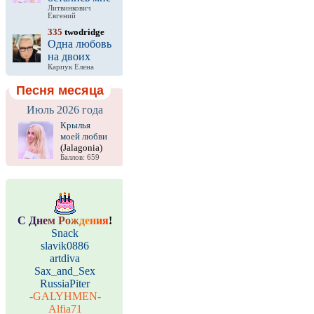
Литвинкович
Евгений
335
twodridge
Одна любовь
на двоих
Карпук Елена
Песня месяца
Июль 2026 года
Крылья
моей любви
(Jalagonia)
Баллов: 659
С
Д
н
е
м
Р
о
ж
д
е
н
и
я
!
Snack
slavik0886
artdiva
Sax_and_Sex
RussiaPiter
-GALYHMEN-
Alfia71