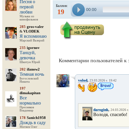
Песня о
Баллов:
первой
00:00
19
любви
Музыка из
кинофильмов
285
gros-valer
&
VLODEK
Я вспоминаю
Марский Валерий
235
igornov
Танцуй,
девочка
Комментарии пользователей к 
Шкитун Юрий
202
ifanow2
Темная ночь
Богословский
,
volod
23.03.2026 г. 19:42
Никита
197
dimakapitan
Все
нормально
Пресняков
,
darogink
24.03.2026 г
Владимир
Володя, спасибо!
178
Sanich1958
Дождь в саду
Митяев Олег