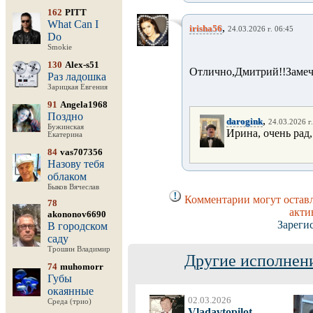
162
PITT
What Can I
,
irisha56
24.03.2026 г. 06:45
Do
Smokie
130
Alex-s51
Отлично,Дмитрий!!Замеча
Раз ладошка
Зарицкая Евгения
91
Angela1968
Поздно
,
darogink
24.03.2026 г
Бужинская
Ирина, очень рад
Екатерина
84
vas707356
Назову тебя
облаком
Быков Вячеслав
Комментарии могут оставл
78
акти
akononov6690
Зареги
В городском
саду
Трошин Владимир
Другие исполнени
74
muhomorr
Губы
окаянные
02.03.2026
Среда (трио)
Vladavtopilot