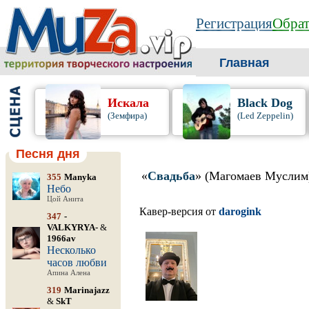
Регистрация
Обрат
Главная
Искала
Black Dog
(Земфира)
(Led Zeppelin)
Песня дня
«
Свадьба
» (Магомаев Муслим
355
Manyka
Небо
Цой Анита
Кавер-версия от
darogink
347
-
VALKYRYA-
&
1966av
Несколько
часов любви
Апина Алена
319
Marinajazz
&
SkT