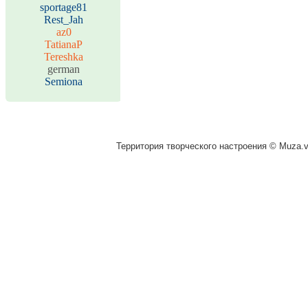
sportage81
Rest_Jah
az0
TatianaP
Tereshka
german
Semiona
Территория творческого настроения © Muza.vi