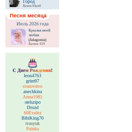
Город
Кукин Юрий
Песня месяца
Июль 2026 года
Крылья моей
любви
(Jalagonia)
Баллов: 659
С
Д
н
е
м
Р
о
ж
д
е
н
и
я
!
leon4763
grim97
svatovstvo
anechkina
Anna1981
stelszipo
Drozd
60Evulez
BibiKing70
ivasyuk
Painka