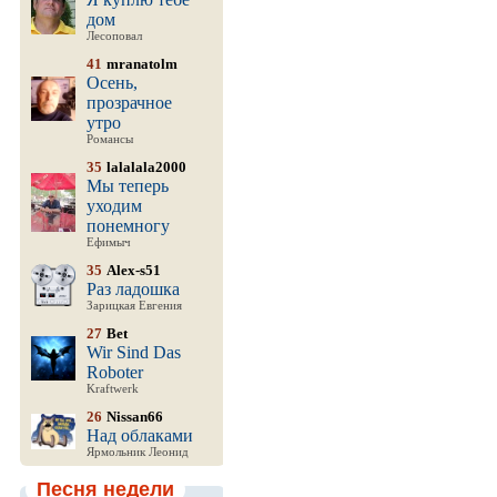
дом
Лесоповал
41
mranatolm
Осень,
прозрачное
утро
Романсы
35
lalalala2000
Мы теперь
уходим
понемногу
Ефимыч
35
Alex-s51
Раз ладошка
Зарицкая Евгения
27
Bet
Wir Sind Das
Roboter
Kraftwerk
26
Nissan66
Над облаками
Ярмольник Леонид
Песня недели