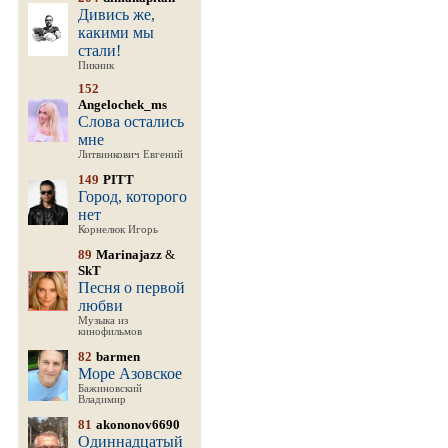
Дивись же,
какими мы
стали!
Пикник
152
Angelochek_ms
Слова остались
мне
Литвинкович Евгений
149
PITT
Город, которого
нет
Корнелюк Игорь
89
Marinajazz
&
SkT
Песня о первой
любви
Музыка из
кинофильмов
82
barmen
Море Азовское
Бажиновский
Владимир
81
akononov6690
Одиннадцатый