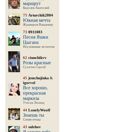
маршрут
Королев Анатолий
75
Arturchik2804
Южная мечта
Ждамиров Владимир
73
8911083
Песня Яшки
Цыгана
Неуловимые мстители
62
ciunchikvv
Розы красные
Сухачев Сергей
45
jemchujinka
&
igorvol
Все хорошо,
прекрасная
маркиза
Утесов Леонид
44
LonelyWoolf
Знаешь ты
Синяя птица
43
sulehov
Я куплю тебе