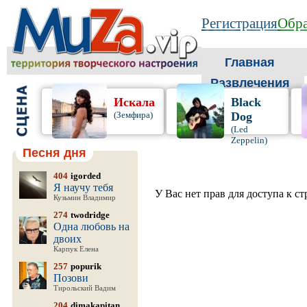
Регистрация
Обра
Главная
Развлечения
Искала
Black
(Земфира)
Dog
(Led
Zeppelin)
Песня дня
404
igorded
Я научу тебя
У Вас нет прав для доступа к с
Кузьмин Владимир
274
twodridge
Одна любовь на
двоих
Карпук Елена
257
popurik
Позови
Тирольский Вадим
204
dimakapitan