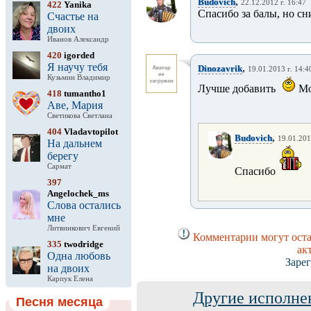
,
Budovich
22.12.2012 г. 16:47
422
Yanika
Спасибо за балы, но с
Счастье на
двоих
Иванов Александр
420
igorded
Я научу тебя
,
Dinozavrik
19.01.2013 г. 14:4
Кузьмин Владимир
Лучше добавить
Мо
418
tumantho1
Аве, Мария
Светикова Светлана
404
Vladavtopilot
,
Budovich
19.01.201
На дальнем
берегу
Сармат
Спасибо
397
Angelochek_ms
Слова остались
мне
Литвинкович Евгений
Комментарии могут оста
335
twodridge
ак
Одна любовь
Заре
на двоих
Карпук Елена
Другие исполне
Песня месяца