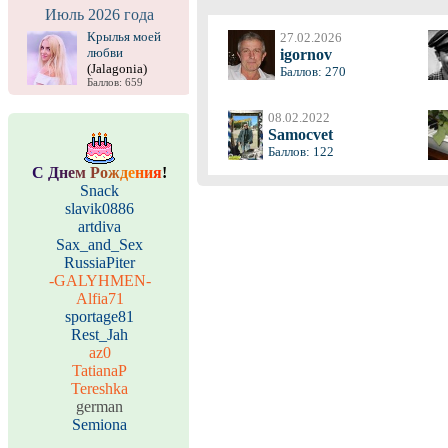
Июль 2026 года
Крылья моей
27.02.2026
любви
igornov
(Jalagonia)
Баллов: 270
Баллов: 659
08.02.2022
Samocvet
Баллов: 122
С
Д
н
е
м
Р
о
ж
д
е
н
и
я
!
Snack
slavik0886
artdiva
Sax_and_Sex
RussiaPiter
-GALYHMEN-
Alfia71
sportage81
Rest_Jah
az0
TatianaP
Tereshka
german
Semiona