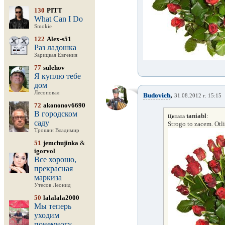
130
PITT
What Can I Do
Smokie
122
Alex-s51
Раз ладошка
Зарицкая Евгения
77
sulehov
Я куплю тебе
дом
Лесоповал
,
Budovich
31.08.2012 г. 15:15
72
akononov6690
В городском
taniabl
:
Цитата
саду
Strogo to zacem. Ot
Трошин Владимир
51
jemchujinka
&
igorvol
Все хорошо,
прекрасная
маркиза
Утесов Леонид
50
lalalala2000
Мы теперь
уходим
понемногу