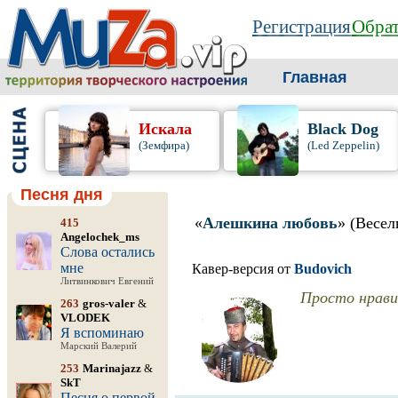
Регистрация
Обрат
Главная
Искала
Black Dog
(Земфира)
(Led Zeppelin)
Песня дня
«
Алешкина любовь
» (Весел
415
Angelochek_ms
Слова остались
мне
Кавер-версия от
Budovich
Литвинкович Евгений
Просто нрави
263
gros-valer
&
VLODEK
Я вспоминаю
Марский Валерий
253
Marinajazz
&
SkT
Песня о первой