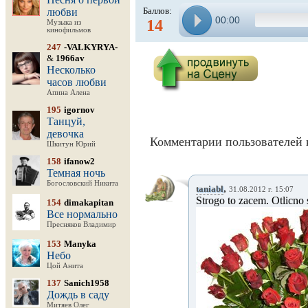
Баллов:
любви
00:00
14
Музыка из
кинофильмов
247
-VALKYRYA-
&
1966av
Несколько
часов любви
Апина Алена
195
igornov
Танцуй,
девочка
Комментарии пользователей 
Шкитун Юрий
158
ifanow2
Темная ночь
Богословский Никита
,
taniabl
31.08.2012 г. 15:07
Strogo to zacem. Otlicno
154
dimakapitan
Все нормально
Пресняков Владимир
153
Manyka
Небо
Цой Анита
137
Sanich1958
Дождь в саду
Митяев Олег