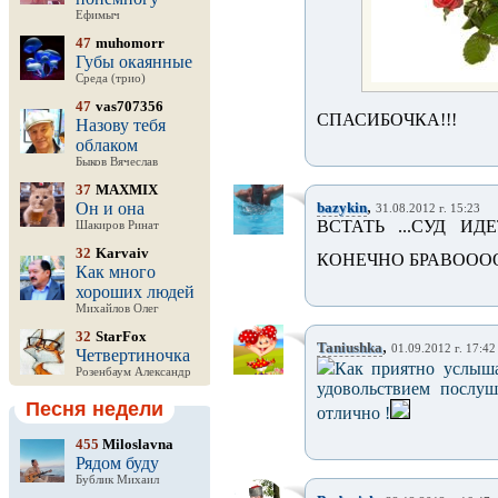
Ефимыч
47
muhomorr
Губы окаянные
Среда (трио)
47
vas707356
СПАСИБОЧКА!!!
Назову тебя
облаком
Быков Вячеслав
37
MAXMIX
,
Он и она
bazykin
31.08.2012 г. 15:23
ВСТАТЬ ...СУД ИДЕТ!!!
Шакиров Ринат
32
Karvaiv
КОНЕЧНО БРАВООООООО
Как много
хороших людей
Михайлов Олег
32
StarFox
,
Taniushka
01.09.2012 г. 17:42
Четвертиночка
Как приятно услыш
Розенбаум Александр
удовольствием послуш
Песня недели
отлично !
455
Miloslavna
Рядом буду
Бублик Михаил