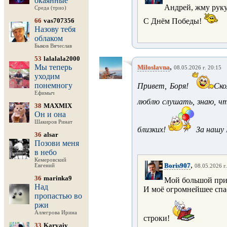
окаянные
Андрей, жму рук
Среда (трио)
66
vas707356
С Днём Победы!
Назову тебя
облаком
Быков Вячеслав
53
lalalala2000
,
Мы теперь
Miloslavna
08.05.2026 г. 20:15
уходим
понемногу
Привет, Боря!
Ско
Ефимыч
люблю слушать, знаю, ч
38
MAXMIX
Он и она
Шакиров Ринат
близких!
За нашу
36
alsar
Позови меня
в небо
Кемеровский
,
Boris907
Евгений
08.05.2026 г
36
marinka9
Мой большой при
Над
И моё огромнейшее спа
пропастью во
ржи
Аллегрова Ирина
строки!
33
Karvaiv