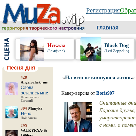
Регистрация
Обрат
Главная
Искала
Black Dog
(Земфира)
(Led Zeppelin)
Песня дня
«
На всю оставшуюся жизнь
»
428
Angelochek_ms
Слова
остались мне
Кавер-версия от
Boris907
Литвинкович
Евгений
Считанные дни
304
Manyka
Дорогие друзья
Небо
умиротворение 
Цой Анита
с нами, а памя
295
-
VALKYRYA-
&
1966av