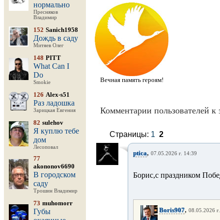
нормально
Пресняков
Владимир
152
Sanich1958
Дождь в саду
Митяев Олег
148
PITT
What Can I
Do
Вечная память героям!
Smokie
126
Alex-s51
Раз ладошка
Комментарии пользователей к 
Зарицкая Евгения
82
sulehov
Я куплю тебе
Страницы:
1
2
дом
Лесоповал
,
ptica
07.05.2026 г. 14:39
77
akononov6690
В городском
Борис,с праздником Поб
саду
Трошин Владимир
73
muhomorr
,
Boris907
Губы
08.05.2026 г