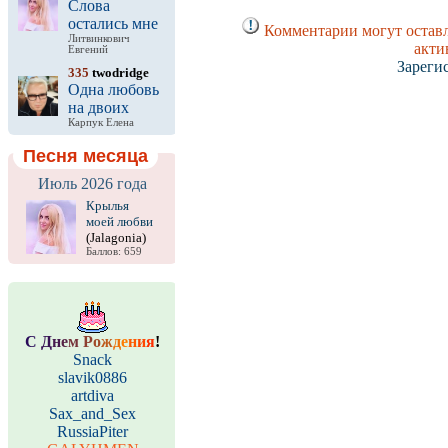
Слова
остались мне
Комментарии могут оставл
Литвинкович
акти
Евгений
Зареги
335
twodridge
Одна любовь
на двоих
Карпук Елена
Песня месяца
Июль 2026 года
Крылья
моей любви
(Jalagonia)
Баллов: 659
С
Д
н
е
м
Р
о
ж
д
е
н
и
я
!
Snack
slavik0886
artdiva
Sax_and_Sex
RussiaPiter