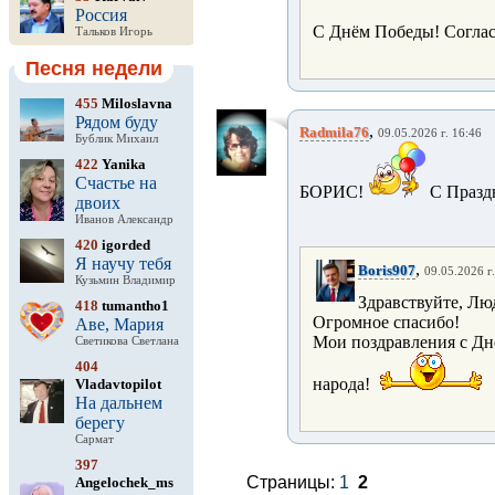
Россия
С Днём Победы! Соглас
Тальков Игорь
Песня недели
455
Miloslavna
Рядом буду
,
Radmila76
09.05.2026 г. 16:46
Бублик Михаил
422
Yanika
Счастье на
БОРИС!
С Празд
двоих
Иванов Александр
420
igorded
Я научу тебя
,
Boris907
09.05.2026 г
Кузьмин Владимир
Здравствуйте, Л
418
tumantho1
Огромное спасибо!
Аве, Мария
Мои поздравления с Д
Светикова Светлана
404
народа!
Vladavtopilot
На дальнем
берегу
Сармат
397
Страницы:
1
2
Angelochek_ms