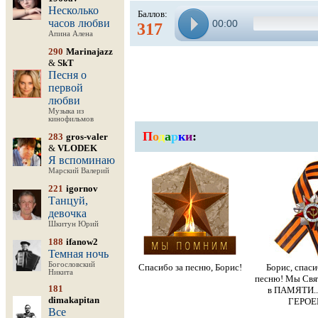
Несколько
Баллов:
часов любви
00:00
317
Апина Алена
290
Marinajazz
&
SkT
Песня о
первой
любви
Музыка из
кинофильмов
П
о
д
а
р
к
и
:
283
gros-valer
&
VLODEK
Я вспоминаю
Марский Валерий
221
igornov
Танцуй,
девочка
Шкитун Юрий
188
ifanow2
Темная ночь
Богословский
Спасибо за песню, Борис!
Борис, спаси
Никита
песню! Мы Свя
181
в ПАМЯТИ.
dimakapitan
ГЕРОЕВ.
Все