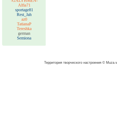
-GALYHMEN-
Alfia71
sportage81
Rest_Jah
az0
TatianaP
Tereshka
german
Semiona
Территория творческого настроения © Muza.vi