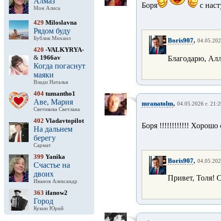
Алмаз
Боря
с нас
Мон Алиса
429
Miloslavna
Рядом буду
Бублик Михаил
,
Boris907
04.05.202
420
-VALKYRYA-
&
1966av
Благодарю, Ал
Когда погаснут
маяки
Влади Наталья
404
tumantho1
Аве, Мария
,
mranatolm
04.05.2026 г. 21:
Светикова Светлана
402
Vladavtopilot
Боря !!!!!!!!!!!! Хорошо 
На дальнем
берегу
Сармат
399
Yanika
,
Boris907
04.05.202
Счастье на
двоих
Привет, Толя! 
Иванов Александр
363
ifanow2
Город
Кукин Юрий