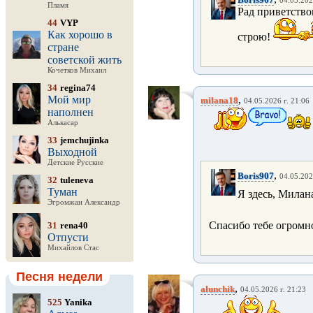
04.05.202
Пламя
Рад приветство
44
VYP
Как хорошо в
строю!
стране
советской жить
Кочетков Михаил
34
regina74
Мой мир
,
milana18
04.05.2026 г. 21:06
наполнен
Алькасар
33
jemchujinka
Выходной
Детские Русские
,
Boris907
04.05.202
32
tuleneva
Туман
Я здесь, Милан
Эгромжан Александр
Спасибо тебе огромн
31
rena40
Отпусти
Михайлов Стас
Песня недели
,
alunchik
04.05.2026 г. 21:23
525
Yanika