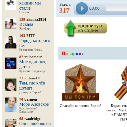
какими мы
Баллов:
стали!
00:00
317
Пикник
139
akmira2814
Искала
Земфира
103
PITT
Город, которого
нет
Корнелюк Игорь
П
о
д
а
р
к
и
:
87
muhomorr
Мне одиноко,
детка
Кузьмин Владимир
71
milana18
Там, где клён
шумит
Дроздов Сергей
70
barmen
Море Азовское
Спасибо за песню, Борис!
Борис, сп
Бажиновский
песню! Мы С
Владимир
в ПАМЯТ
68
twodridge
ГЕРО
Одна любовь на