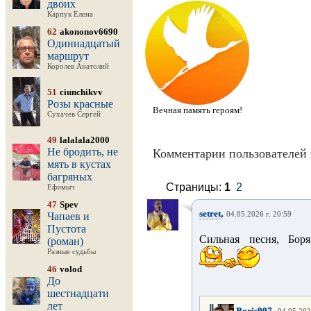
двоих
Карпук Елена
62
akononov6690
Одиннадцатый
маршрут
Королев Анатолий
51
ciunchikvv
Розы красные
Вечная память героям!
Сухачев Сергей
49
lalalala2000
Не бродить, не
Комментарии пользователей 
мять в кустах
багряных
Страницы:
1
2
Ефимыч
47
Spev
,
setret
Чапаев и
04.05.2026 г. 20:59
Пустота
Сильная песня, Бор
(роман)
Разные судьбы
46
volod
До
шестнадцати
лет
,
Boris907