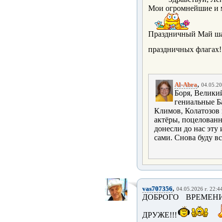
Мои огромнейшие и м
Праздничный Май шага
праздничных флагах
,
Al-Abra
04.05.20
Боря, Велики
гениальные Б
Климов, Колатозов 
актёры, поцелованн
донесли до нас эту
сами. Снова буду вс
,
vas707356
04.05.2026 г. 22:4
ДОБРОГО ВРЕМЕН
ДРУЖЕ!!!