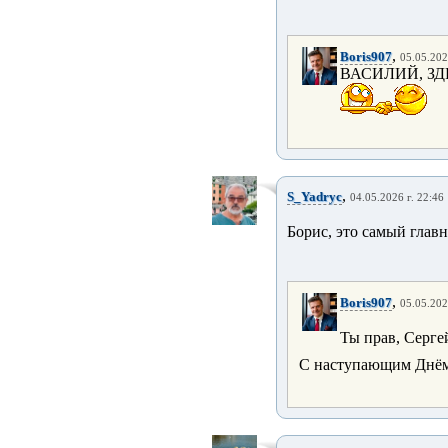
,
Boris907
05.05.202
ВАСИЛИЙ, ЗД
,
S_Yadryc
04.05.2026 г. 22:46
Борис, это самый гла
,
Boris907
05.05.202
Ты прав, Серге
С наступающим Днё