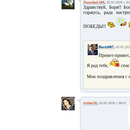
,
NatashaLi09
05.05.2026 г. 02
Здравствуй, Боря!! Б
горжусь, рада наст
ПОБЕДЫ!!
,
Boris907
05.05.202
Привет-привет
Я рад тебе,
спас
Мои поздравления с
,
irisha56
05.05.2026 г. 06:07