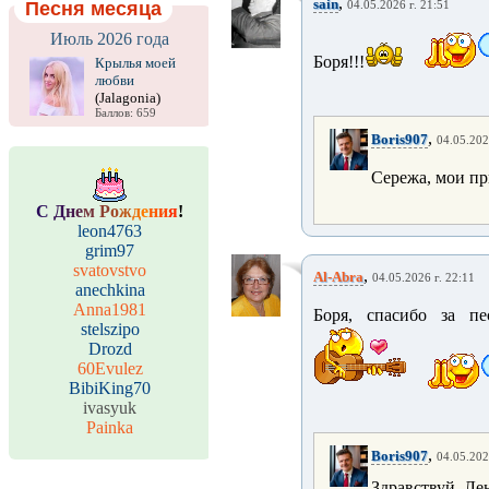
,
sain
Песня месяца
04.05.2026 г. 21:51
Июль 2026 года
Боря!!!
Крылья моей
любви
(Jalagonia)
Баллов: 659
,
Boris907
04.05.202
Сережа, мои пр
С
Д
н
е
м
Р
о
ж
д
е
н
и
я
!
leon4763
grim97
svatovstvo
,
Al-Abra
04.05.2026 г. 22:11
anechkina
Anna1981
Боря, спасибо за п
stelszipo
Drozd
60Evulez
BibiKing70
ivasyuk
Painka
,
Boris907
04.05.202
Здравствуй, Ле