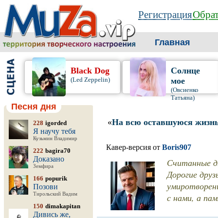
Регистрация
Обрат
Главная
Black Dog
Солнце
(Led Zeppelin)
мое
(Овсиенко
Татьяна)
Песня дня
«
На всю оставшуюся жизн
228
igorded
Я научу тебя
Кузьмин Владимир
Кавер-версия от
Boris907
222
bagira70
Доказано
Считанные дн
Земфира
Дорогие друз
166
popurik
умиротворени
Позови
Тирольский Вадим
с нами, а па
150
dimakapitan
Дивись же,