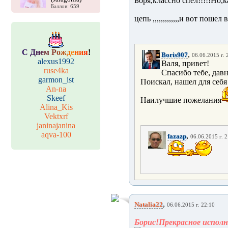
Боря,классно спел!!!!!Но,к
Баллов: 659
цепь ,,,,,,,,,,,,,и вот пошел в
С
Д
н
е
м
Р
о
ж
д
е
н
и
я
!
,
Boris907
06.06.2015 г. 
alexus1992
Валя, привет!
ruse4ka
Спасибо тебе, дав
garmon_ist
Поискал, нашел для себя
An-na
Skeef
Наилучшие пожелания
Alina_Kis
Vektxrf
janinajanina
aqva-100
,
fazazp
06.06.2015 г. 2
,
Natalia22
06.06.2015 г. 22:10
Борис!Прекрасное исполн