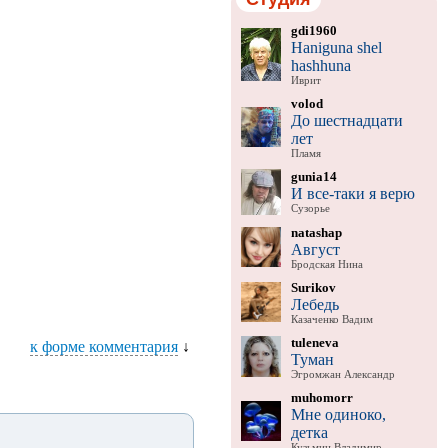
gdi1960
Haniguna shel
hashhuna
Иврит
volod
До шестнадцати
лет
Пламя
gunia14
И все-таки я верю
Сузорье
natashap
Август
Бродская Нина
Surikov
Лебедь
Казаченко Вадим
tuleneva
к форме комментария
↓
Туман
Эгромжан Александр
muhomorr
Мне одиноко,
детка
Кузьмин Владимир