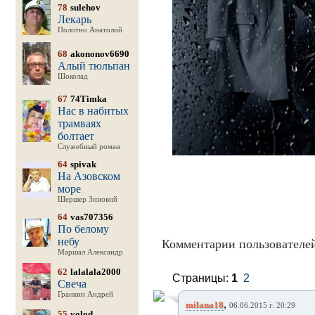
78
sulehov
Лекарь
Полотно Анатолий
68
akononov6690
Алый тюльпан
Шоколад
67
74Timka
Нас в набитых
трамваях
болтает
Служебный роман
64
spivak
На Азовском
море
Шершер Зиновий
64
vas707356
По белому
небу
Комментарии пользователей
Маршал Александр
62
lalalala2000
Страницы:
1
2
Свеча
Гранкин Андрей
,
milana18
06.06.2015 г. 20:29
55
volod