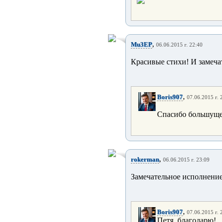
,
Mu3EP
06.06.2015 г. 22:40
Красивые стихи! И замеча
,
Boris907
07.06.2015 г. 
Спасибо большуще
,
rokerman
06.06.2015 г. 23:09
Замечательное исполнение,
,
Boris907
07.06.2015 г. 
Петя, благодарю!