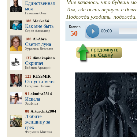
Мне казалось, что будешь м
Единственная
Там, где осень вернула с дол
моя
Газманов Олег
Подожди уходить, подожд
186
Marka64
Как мне быть
Баллов:
00:00
Серов Александр
50
186
Al-Abra
Светит луна
Хурсенко Вячеслав
137
dimakapitan
Скрипач
Кобяков Аркадий
123
RUSSMIR
Отпусти меня
Гагарина Полина
91
akmira2814
Искала
Земфира
88
Arturchik2804
Любите
женщину за
грех
Фирюлин Михаил