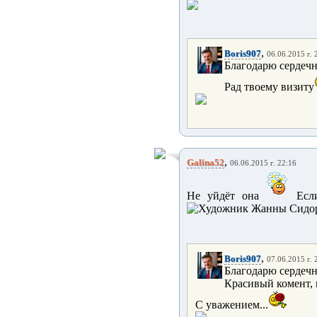
,
Boris907
06.06.2015 г. 
Благодарю сердечн
Рад твоему визиту
,
Galina52
06.06.2015 г. 22:16
Не уйдёт она
Если
,
Boris907
07.06.2015 г. 
Благодарю сердечн
Красивый комент, 
С уважением...