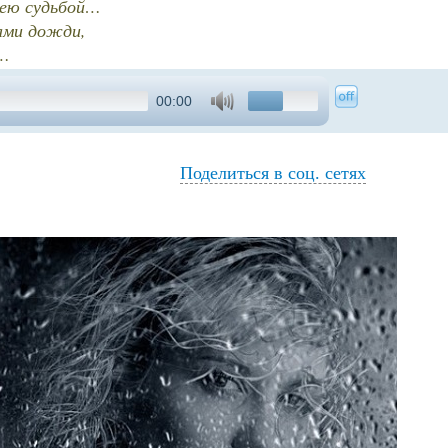
оею судьбой…
гами дожди,
и…
00:00
Поделиться в соц. сетях