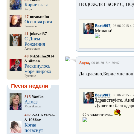
ПОДОЖДЕТ БОРИС, ПОД
Карие глаза
Ахра
47
mranatolm
Осенняя роса
,
Boris907
06.06.2015 г. 
Романсы
Милана!
41
jukovai37
С Днем
Рождения
Авторские
40
NikSFilm2014
&
silman
,
Anyta
06.06.2015 г. 20:47
Раскинулось
море широко
Да,красиво,Борис,мне пон
Русские
Песня недели
,
Boris907
06.06.2015 г. 
515
Yanika
Здравствуйте, Аня
Алмаз
Душевно благодарю
Мон Алиса
С уважением...
407
-VALKYRYA-
&
1966av
Когда
погаснут