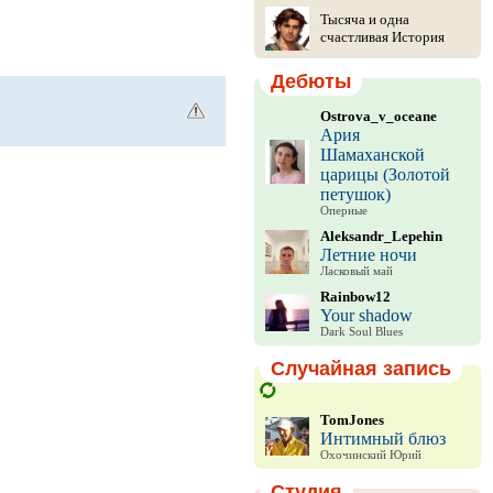
Тысяча и одна
счастливая История
Дебюты
Ostrova_v_oceane
Ария
Шамаханской
царицы (Золотой
петушок)
Оперные
Aleksandr_Lepehin
Летние ночи
Ласковый май
Rainbow12
Your shadow
Dark Soul Blues
Случайная запись
TomJones
Интимный блюз
Охочинский Юрий
Студия