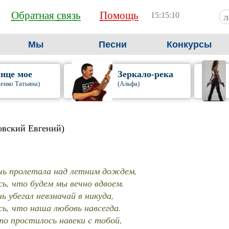
Обратная связь
Помощь
15:15:11
Мы
Песни
Конкурсы
нце мое
Зеркало-река
енко Татьяна)
(Альфа)
овский Евгений)
очь пролетала над летним дождем,
сь, что будем мы вечно вдвоем.
нь убегал невзначай в никуда,
сь, что наша любовь навсегда.
ето простилось навеки с тобой,