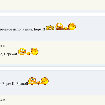
тельное исполнение, Боря!!!
20:06
е, Сережа!
 Борис!!! Браво!!
20:07