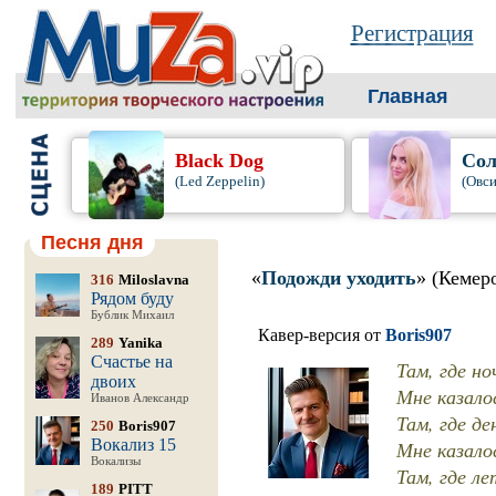
Регистрация
Главная
Black Dog
Сол
(Led Zeppelin)
(Овси
Песня дня
«
Подожди уходить
» (Кемер
316
Miloslavna
Рядом буду
Бублик Михаил
Кавер-версия от
Boris907
289
Yanika
Счастье на
Там, где н
двоих
Мне казало
Иванов Александр
Там, где де
250
Boris907
Вокализ 15
Мне казало
Вокализы
Там, где л
189
PITT