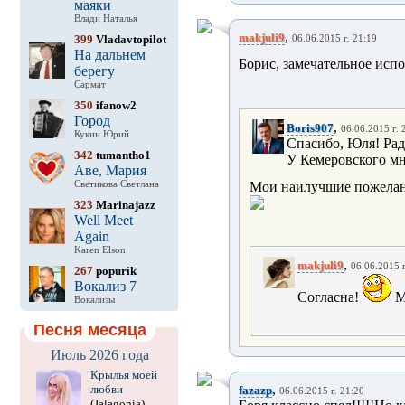
маяки
Влади Наталья
,
makjuli9
399
Vladavtopilot
06.06.2015 г. 21:19
На дальнем
Борис, замечательное исп
берегу
Сармат
350
ifanow2
Город
,
Boris907
06.06.2015 г. 
Кукин Юрий
Спасибо, Юля! Рад
342
tumantho1
У Кемеровского мн
Аве, Мария
Светикова Светлана
Мои наилучшие пожела
323
Marinajazz
Well Meet
Again
Karen Elson
,
makjuli9
06.06.2015 г
267
popurik
Вокализ 7
Согласна!
Мн
Вокализы
Песня месяца
Июль 2026 года
Крылья моей
,
любви
fazazp
06.06.2015 г. 21:20
(Jalagonia)