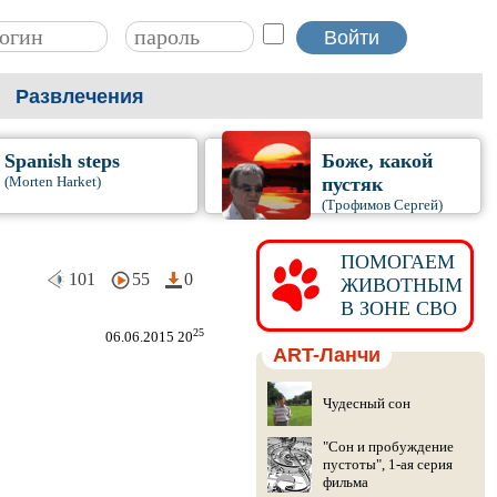
Развлечения
Spanish steps
Боже, какой
(Morten Harket)
пустяк
(Трофимов Сергей)
ПОМОГАЕМ
101
55
0
ЖИВОТНЫМ
В ЗОНЕ СВО
25
06.06.2015 20
ART-Ланчи
Чудесный сон
"Сон и пробуждение
пустоты", 1-ая серия
фильма