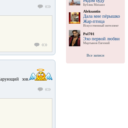
Рядом буду
Бублик Михаил
Aleksantin
Дала мне пёрышко
Жар-птица
Искусственный интеллект
Pol701
Эхо первой любви
Мартынов Евгений
Все записи
Чарующий зов.