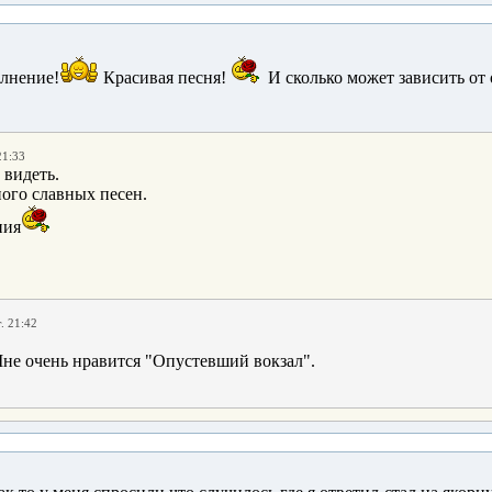
олнение!
Красивая песня!
И сколько может зависить от 
21:33
 видеть.
ого славных песен.
ния
. 21:42
е очень нравится "Опустевший вокзал".