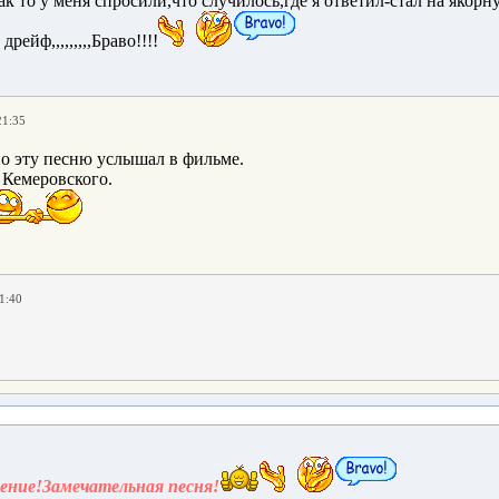
ак то у меня спросили,что случилось,где я ответил-стал на якорн
 дрейф,,,,,,,,,Браво!!!!
21:35
но эту песню услышал в фильме.
 Кемеровского.
1:40
ение!Замечательная песня!