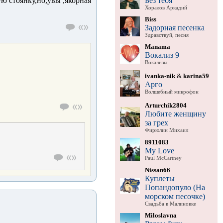
Без тебя
ую стоянку,но,увы ,якорная
Хоралов Аркадий
Biss
Задорная песенка
Здравствуй, песня
Manama
Вокализ 9
Вокализы
ivanka-nik
&
karina59
Арго
Волшебный микрофон
Arturchik2804
Любите женщину
за грех
Фирюлин Михаил
8911083
My Love
Paul McCartney
Nissan66
Куплеты
Попандопуло (На
морском песочке)
Свадьба в Малиновке
Miloslavna