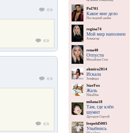
Pol701
Какое мне дело
Последний дюйм
regina74
Мой мир наполнен
Алькасар
rena40
Отпусти
Михайлов Стас
akmira2814
Искала
Земфира
StarFox
Жаль
NikaDim
milana18
Там, где клён
шумит
Дроздов Сергей
leopold5005
Улыбнись
Шак Олег