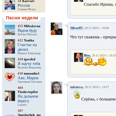
34
Karvaiv
Спасибо Ириша, з
Россия
Тальков Игорь
Песня недели
455
Miloslavna
,
Silver97
29.11.2025 г. 10:00
Рядом буду
Бублик Михаил
Что тут скажешь - прекра
422
Yanika
Счастье на
двоих
Иванов Александр
,
Biss
29.11.2025 г. 10:3
420
igorded
Я научу тебя
Кузьмин Владимир
418
tumantho1
Аве, Мария
Светикова Светлана
,
tuleneva
404
29.11.2025 г. 14:27
Vladavtopilot
На дальнем
Серёжа, с большим
берегу
Сармат
397
Angelochek_ms