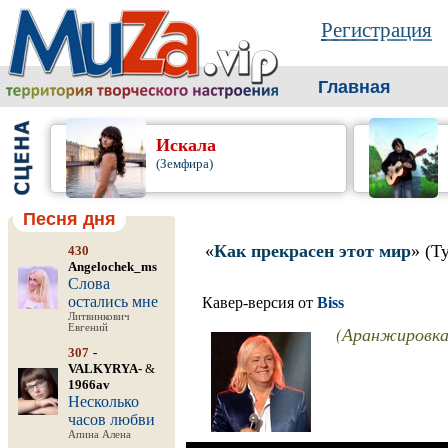
Регистрация
Главная
Искала
(Земфира)
Песня дня
«
Как прекрасен этот мир
» (Т
430
Angelochek_ms
Слова
остались мне
Кавер-версия от
Biss
Литвинкович
Евгений
(Аранжировка
307
-
VALKYRYA-
&
1966av
Несколько
часов любви
Апина Алена