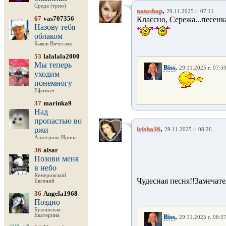
Среда (трио)
,
natashap
29.11.2025 г. 07:11
67
vas707356
Классно, Сережа...песенк
Назову тебя
облаком
Быков Вячеслав
53
lalalala2000
Мы теперь
,
Biss
29.11.2025 г. 07:5
уходим
понемногу
Ефимыч
37
marinka9
Над
пропастью во
,
irisha56
ржи
29.11.2025 г. 08:26
Аллегрова Ирина
36
alsar
Позови меня
в небо
Кемеровский
Чудесная песня!!Замечате
Евгений
36
Angela1968
Поздно
Бужинская
,
Екатерина
Biss
29.11.2025 г. 08:3