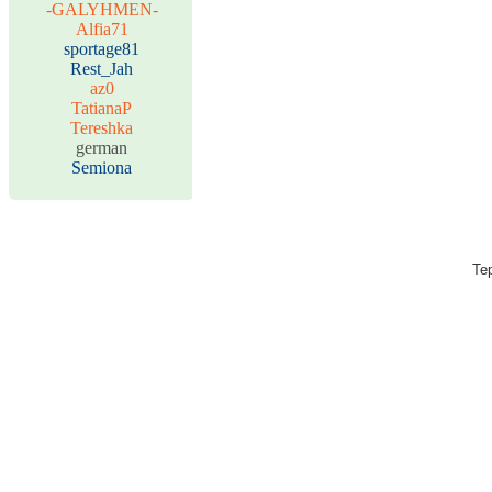
-GALYHMEN-
Alfia71
sportage81
Rest_Jah
az0
TatianaP
Tereshka
german
Semiona
Те