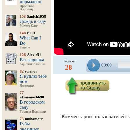
нормально
Пресняков
Владимир
153
Sanich1958
Дождь в саду
Митяев Олег
148
PITT
What Can I
Do
Smokie
126
Alex-s51
Раз ладошка
Баллов:
Зарицкая Евгения
00:00
28
82
sulehov
Я куплю тебе
дом
Лесоповал
77
akononov6690
В городском
саду
Трошин Владимир
Комментарии пользователей к
73
muhomorr
Губы
окаянные