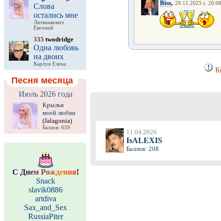
,
Biss
29.11.2025 г. 20:0
Слова
остались мне
Литвинкович
Евгений
335
twodridge
Одна любовь
на двоих
Карпук Елена
К
Песня месяца
Июль 2026 года
Крылья
моей любви
(Jalagonia)
Баллов: 659
11.04.2026
IsALEXIS
Баллов: 208
С
Д
н
е
м
Р
о
ж
д
е
н
и
я
!
Snack
slavik0886
artdiva
Sax_and_Sex
RussiaPiter