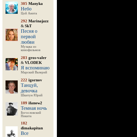
305
Manyka
Небо
Цой Анита
292
Marinajazz
&
SkT
Песня о
первой
любви
Музыка из
кинофильмов
283
gros-valer
&
VLODEK
Я вспоминаю
Марский Валерий
222
igornov
Танцуй,
девочка
Шкитун Юрий
189
ifanow2
Темная ночь
Богословский
Никита
182
dimakapitan
Все