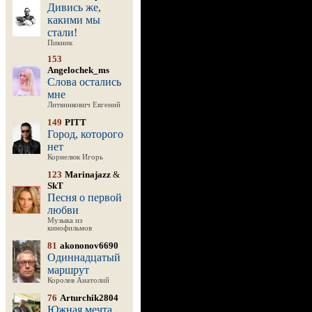
Дивись же,
какими мы
стали!
Пикник
153
Angelochek_ms
Слова остались
мне
Литвинкович Евгений
149
PITT
Город, которого
нет
Корнелюк Игорь
123
Marinajazz
&
SkT
Песня о первой
любви
Музыка из
кинофильмов
81
akononov6690
Одиннадцатый
маршрут
Королев Анатолий
76
Arturchik2804
Южная мечта