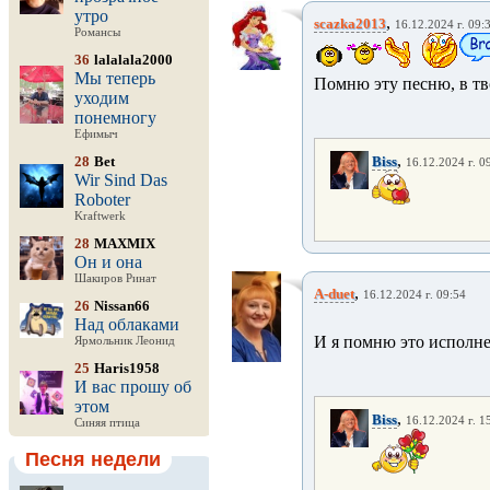
утро
,
scazka2013
16.12.2024 г. 09:
Романсы
36
lalalala2000
Мы теперь
Помню эту песню, в тв
уходим
понемногу
Ефимыч
,
28
Bet
Biss
16.12.2024 г. 0
Wir Sind Das
Roboter
Kraftwerk
28
MAXMIX
Он и она
Шакиров Ринат
,
A-duet
16.12.2024 г. 09:54
26
Nissan66
Над облаками
И я помню это исполн
Ярмольник Леонид
25
Haris1958
И вас прошу об
этом
,
Biss
16.12.2024 г. 1
Синяя птица
Песня недели