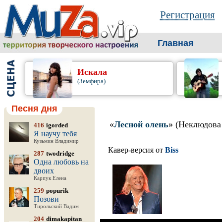
Регистрация
Главная
Искала
(Земфира)
Песня дня
«
Лесной олень
» (Неклюдова
416
igorded
Я научу тебя
Кузьмин Владимир
Кавер-версия от
Biss
287
twodridge
Одна любовь на
двоих
Карпук Елена
259
popurik
Позови
Тирольский Вадим
204
dimakapitan