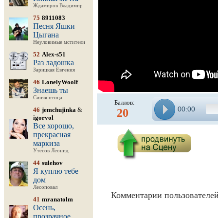
Ждамиров Владимир
75
8911083
Песня Яшки
Цыгана
Неуловимые мстители
52
Alex-s51
Раз ладошка
Зарицкая Евгения
46
LonelyWoolf
Знаешь ты
Синяя птица
Баллов:
00:00
46
jemchujinka
&
20
igorvol
Все хорошо,
прекрасная
маркиза
Утесов Леонид
44
sulehov
Я куплю тебе
дом
Лесоповал
Комментарии пользователей
41
mranatolm
Осень,
прозрачное