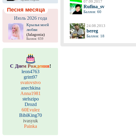
07.09.2017
Rufina_sv
Песня месяца
Баллов: 60
Июль 2026 года
Крылья моей
24.08.2013
любви
bereg
(Jalagonia)
Баллов: 18
Баллов: 659
С
Д
н
е
м
Р
о
ж
д
е
н
и
я
!
leon4763
grim97
svatovstvo
anechkina
Anna1981
stelszipo
Drozd
60Evulez
BibiKing70
ivasyuk
Painka