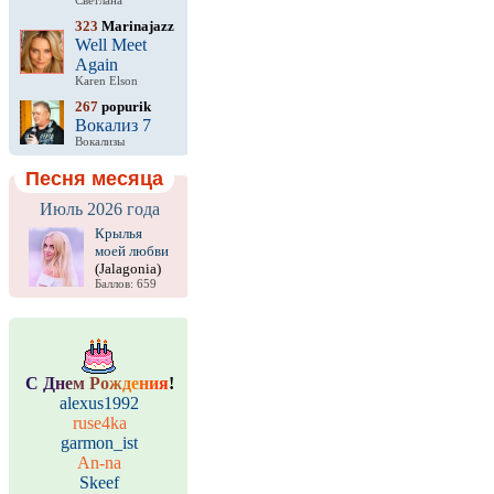
Светлана
323
Marinajazz
Well Meet
Again
Karen Elson
267
popurik
Вокализ 7
Вокализы
Песня месяца
Июль 2026 года
Крылья
моей любви
(Jalagonia)
Баллов: 659
С
Д
н
е
м
Р
о
ж
д
е
н
и
я
!
alexus1992
ruse4ka
garmon_ist
An-na
Skeef