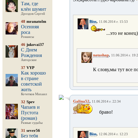
Там, где
клён шумит
Дроздов Сергей
,
48
mranatolm
Biss
11.06.2014 г. 15:53
Осенняя
роса
...это не конец
Романсы
46
jukovai37
С Днем
,
Рождения
natashap
11.06.2014 г. 19:
Авторские
37
VYP
К слову,мы тут все по
Как хорошо
в стране
советской
жить
Кочетков Михаил
,
Galina52
32
Spev
11.06.2014 г. 22:34
Чапаев и
браво!
Пустота
(роман)
Разные судьбы
31
sever56
,
Biss
12.06.2014 г. 12:23
Без тебя