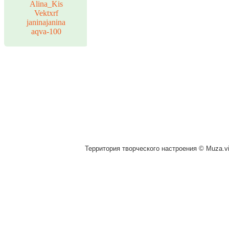
Alina_Kis
Vektxrf
janinajanina
aqva-100
Территория творческого настроения © Muza.vi