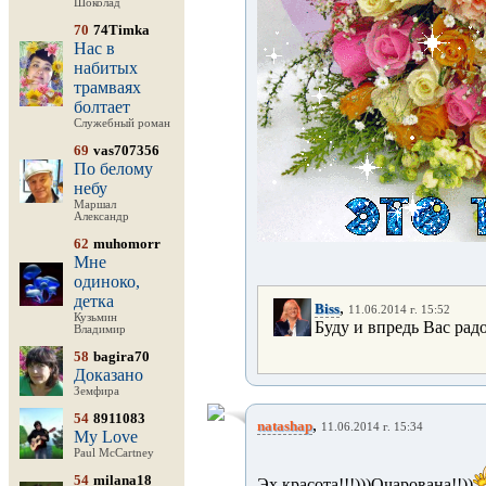
Шоколад
70
74Timka
Нас в
набитых
трамваях
болтает
Служебный роман
69
vas707356
По белому
небу
Маршал
Александр
62
muhomorr
Мне
одиноко,
детка
,
Biss
11.06.2014 г. 15:52
Кузьмин
Буду и впредь Вас рад
Владимир
58
bagira70
Доказано
Земфира
54
8911083
,
natashap
11.06.2014 г. 15:34
My Love
Paul McCartney
54
milana18
Эх,красота!!!)))Очарована!!))