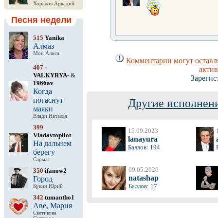
Хоралов Аркадий
Песня недели
515
Yanika
Алмаз
Мон Алиса
Комментарии могут оставля
407
-
актив
VALKYRYA-
&
Зарегис
1966av
Когда
погаснут
Другие исполнени
маяки
Влади Наталья
399
15.09.2023
Vladavtopilot
lanayura
На дальнем
Баллов: 194
берегу
Сармат
09.05.2026
350
ifanow2
natashap
Город
Баллов: 17
Кукин Юрий
342
tumantho1
Аве, Мария
Светикова