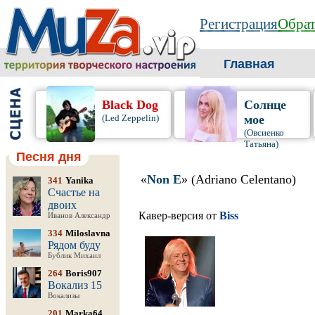
Регистрация
Обрат
Главная
Black Dog
Солнце
(Led Zeppelin)
мое
(Овсиенко
Татьяна)
Песня дня
«
Non E
» (Adriano Celentano)
341
Yanika
Счастье на
двоих
Кавер-версия от
Biss
Иванов Александр
334
Miloslavna
Рядом буду
Бублик Михаил
264
Boris907
Вокализ 15
Вокализы
201
Marka64