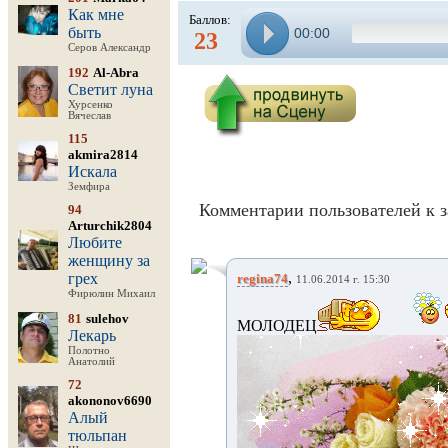
Как мне
Баллов:
быть
00:00
23
Серов Александр
192
Al-Abra
Светит луна
Хурсенко
Вячеслав
115
akmira2814
Искала
Земфира
Комментарии пользователей к з
94
Arturchik2804
Любите
женщину за
,
грех
regina74
11.06.2014 г. 15:30
Фирюлин Михаил
81
sulehov
МОЛОДЕЦ
Лекарь
Полотно
Анатолий
72
akononov6690
Алый
тюльпан