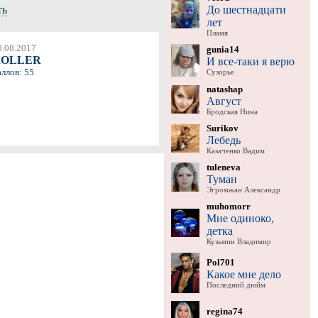
До шестнадцати
ть
лет
Пламя
0.08.2017
gunia14
ROLLER
И все-таки я верю
аллов: 55
Сузорье
natashap
Август
Бродская Нина
Surikov
Лебедь
Казаченко Вадим
tuleneva
Туман
Эгромжан Александр
muhomorr
Мне одиноко,
детка
Кузьмин Владимир
Pol701
Какое мне дело
Последний дюйм
regina74