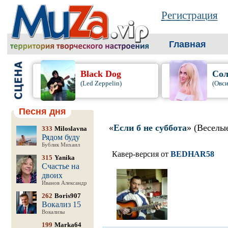
Регистрация
Главная
Black Dog
Сол
(Led Zeppelin)
(Овси
Песня дня
«
Если б не суббота
» (Веселые
333
Miloslavna
Рядом буду
Бублик Михаил
Кавер-версия от
BEDHAR58
315
Yanika
Счастье на
двоих
Иванов Александр
262
Boris907
Вокализ 15
Вокализы
199
Marka64