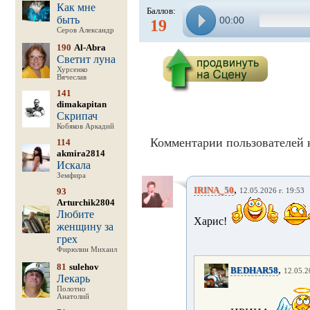
Как мне
Баллов:
быть
00:00
19
Серов Александр
190
Al-Abra
Светит луна
Хурсенко
Вячеслав
141
dimakapitan
Скрипач
Кобяков Аркадий
Комментарии пользователей к
114
akmira2814
Искала
Земфира
,
IRINA_50
93
12.05.2026 г. 19:53
Arturchik2804
Любите
Харис!
женщину за
грех
Фирюлин Михаил
81
sulehov
,
BEDHAR58
12.05.2
Лекарь
Полотно
Анатолий