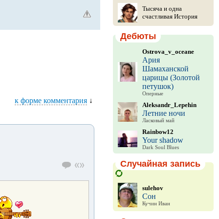
Тысяча и одна
счастливая История
Дебюты
Ostrova_v_oceane
Ария
Шамаханской
царицы (Золотой
петушок)
Оперные
к форме комментария
↓
Aleksandr_Lepehin
Летние ночи
Ласковый май
Rainbow12
Your shadow
Dark Soul Blues
Случайная запись
sulehov
Сон
Кучин Иван