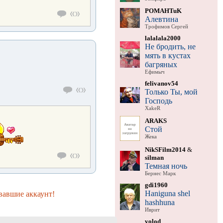
POMAHTuK
Алевтина
Трофимов Сергей
lalalala2000
Не бродить, не
мять в кустах
багряных
Ефимыч
felivanov54
Только Ты, мой
Господь
XakeR
ARAKS
Стой
Жека
NikSFilm2014
&
silman
Темная ночь
Бернес Марк
gdi1960
Haniguna shel
вавшие аккаунт!
hashhuna
Иврит
volod