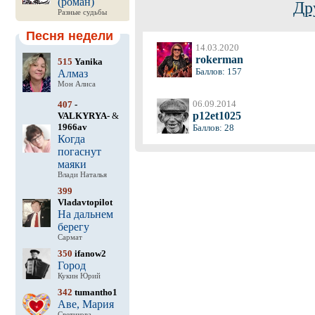
(роман)
Др
Разные судьбы
Песня недели
14.03.2020
rokerman
515
Yanika
Баллов: 157
Алмаз
Мон Алиса
06.09.2014
407
-
p12et1025
VALKYRYA-
&
1966av
Баллов: 28
Когда
погаснут
маяки
Влади Наталья
399
Vladavtopilot
На дальнем
берегу
Сармат
350
ifanow2
Город
Кукин Юрий
342
tumantho1
Аве, Мария
Светикова