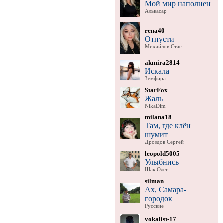
Мой мир наполнен
Алькасар
rena40
Отпусти
Михайлов Стас
akmira2814
Искала
Земфира
StarFox
Жаль
NikaDim
milana18
Там, где клён
шумит
Дроздов Сергей
leopold5005
Улыбнись
Шак Олег
silman
Ах, Самара-
городок
Русские
vokalist-17