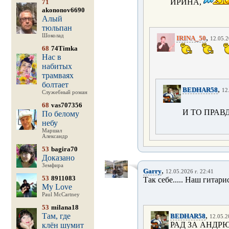
ИРИНА,
71
akononov6690
Алый
тюльпан
Шоколад
,
IRINA_50
12.05.2
68
74Timka
Нас в
набитых
трамваях
болтает
,
BEDHAR58
12
Служебный роман
68
vas707356
И ТО ПРАВД
По белому
небу
Маршал
Александр
53
bagira70
Доказано
Земфира
,
Garry
12.05.2026 г. 22:41
53
8911083
Так себе..... Наш гитари
My Love
Paul McCartney
53
milana18
,
Там, где
BEDHAR58
12.05.2
РАД ЗА АНДРЮ
клён шумит