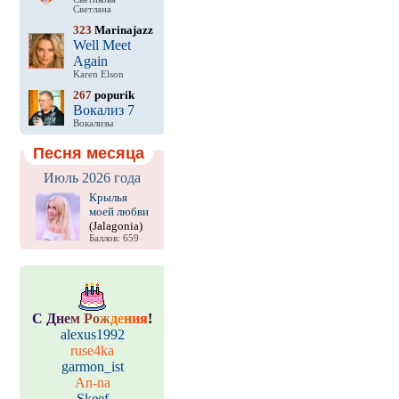
Светлана
323
Marinajazz
Well Meet
Again
Karen Elson
267
popurik
Вокализ 7
Вокализы
Песня месяца
Июль 2026 года
Крылья
моей любви
(Jalagonia)
Баллов: 659
С
Д
н
е
м
Р
о
ж
д
е
н
и
я
!
alexus1992
ruse4ka
garmon_ist
An-na
Skeef