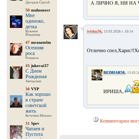
А ЛИЧНО Я, НИ НА 
Дроздов Сергей
50
muhomorr
Мне
одиноко,
детка
,
irisha56
Кузьмин
13.05.2026 г. 10:14
Владимир
47
mranatolm
Осенняя
Отлично спел,Харис!!Х
роса
Романсы
45
jukovai37
С Днем
,
BEDHAR58
13.05.2
Рождения
Авторские
36
VYP
ИРИША,
Как хорошо
в стране
советской
жить
Кочетков Михаил
Комментарии могу
31
Spev
Чапаев и
Пустота