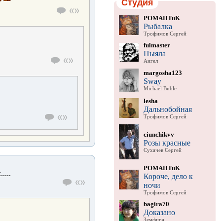
Студия
POMAHTuK
Рыбалка
Трофимов Сергей
fulmaster
Пыяла
Аигел
margosha123
Sway
Michael Buble
lesha
Дальнобойная
Трофимов Сергей
ciunchikvv
Розы красные
Сухачев Сергей
POMAHTuK
....
Короче, дело к
ночи
Трофимов Сергей
bagira70
Доказано
Земфира